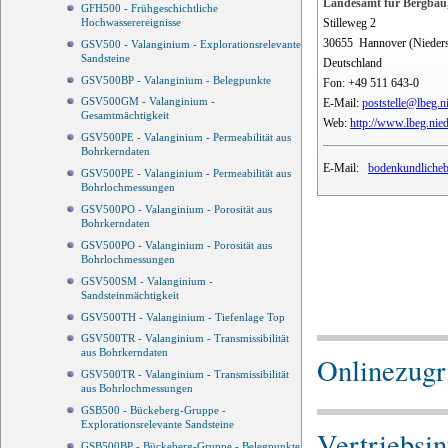
Landesamt für Bergbau,
GFH500 - Frühgeschichtliche
Stilleweg 2
Hochwasserereignisse
30655
Hannover (Nieder
GSV500 - Valanginium - Explorationsrelevante
Sandsteine
Deutschland
GSV500BP - Valanginium - Belegpunkte
Fon:
+49 511 643-0
GSV500GM - Valanginium -
E-Mail:
poststelle@lbeg.n
Gesamtmächtigkeit
Web:
http://www.lbeg.nie
GSV500PE - Valanginium - Permeabilität aus
Bohrkerndaten
E-Mail:
bodenkundlicheb
GSV500PE - Valanginium - Permeabilität aus
Bohrlochmessungen
GSV500PO - Valanginium - Porosität aus
Bohrkerndaten
GSV500PO - Valanginium - Porosität aus
Bohrlochmessungen
GSV500SM - Valanginium -
Sandsteinmächtigkeit
GSV500TH - Valanginium - Tiefenlage Top
GSV500TR - Valanginium - Transmissibilität
aus Bohrkerndaten
Onlinezugri
GSV500TR - Valanginium - Transmissibilität
aus Bohrlochmessungen
GSB500 - Bückeberg-Gruppe -
Explorationsrelevante Sandsteine
Vertriebsi
GSB500BP - Bückeberg-Gruppe - Belegpunkte