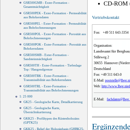
CD-ROM 
GSR500GMB - Exter-Formation -
Gesamtmächtigkeit
GSR500PEK - Exter-Formation - Permeabilität
Vertriebskontakt
aus Bohrkerndaten
GSR500PEL - Exter-Formation - Permeabilität
aus Bohrlochmessungen
Fon:
+49 511 643-3354
GSR500POL - Exter-Formation - Porosität aus
Bohrlochmessungen
GSR500POK - Exter-Formation - Porosität aus
Organisation:
Bohrkerndaten
Landesamt für Bergbau,
GSR500SMB - Exter-Formation -
Stilleweg 2
Sandsteinmächtigkeit
30655
Hannover (Nieder
GSR500TH - Exter-Formation - Tiefenlage
Deutschland
Top / Hangendgrenze
Fon:
+49 511 643-0
GSR500TRK - Exter-Formation -
Transmissibilität aus Bohrkerndaten
E-Mail:
poststelle@lbeg.n
Web:
http://www.lbeg.nie
GSR500TRL - Exter-Formation -
Transmissibilität aus Bohrlochmessungen
1: 25 000
E-Mail:
fachdaten@lbeg.
GK25 - Geologische Karte, Detailkartierung
GK25 - Geologische Karte,
Übersichtskartierung
GKK25 - Profiltypen des Küstenholozäns
Ergänzende
(GPTK25)
GKK25 - Relief der Holozänbasis (GHBK25-