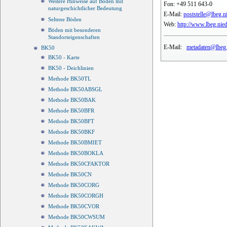
Weitere Hinweise auf Böden mit
Fon:
+49 511 643-0
naturgeschichtlicher Bedeutung
E-Mail:
poststelle@lbeg.n
Seltene Böden
Web:
http://www.lbeg.nie
Böden mit besonderen
Standorteigenschaften
E-Mail:
metadaten@lbeg.
BK50
BK50 - Karte
BK50 - Deichlinien
Methode BK50TL
Methode BK50ABSGL
Methode BK50BAK
Methode BK50BFR
Methode BK50BFT
Methode BK50BKF
Methode BK50BMIET
Methode BK50BOKLA
Methode BK50CFAKTOR
Methode BK50CN
Methode BK50CORG
Methode BK50CORGH
Methode BK50CVOR
Methode BK50CWSUM