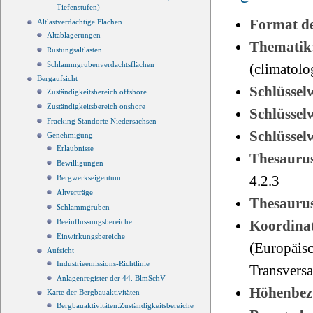
Tiefenstufen)
Format d
Altlastverdächtige Flächen
Altablagerungen
Thematik
Rüstungsaltlasten
Schlammgrubenverdachtsflächen
(climatol
Bergaufsicht
Schlüssel
Zuständigkeitsbereich offshore
Zuständigkeitsbereich onshore
Schlüsse
Fracking Standorte Niedersachsen
Schlüsse
Genehmigung
Erlaubnisse
Thesauru
Bewilligungen
4.2.3
Bergwerkseigentum
Altverträge
Thesauru
Schlammgruben
Beeinflussungsbereiche
Koordinat
Einwirkungsbereiche
(Europäisc
Aufsicht
Industrieemissions-Richtlinie
Transvers
Anlagenregister der 44. BlmSchV
Höhenbez
Karte der Bergbauaktivitäten
Bergbauaktivitäten:Zuständigkeitsbereiche