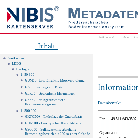
Startknoten
->
LBEG
->
Kli
Inhalt
Startknoten
LBEG
Geologie
1: 50 000
GUM50- Ursprüngliche Moorverbreitung
Informatio
GK50 - Geologische Karte
GER50 - Geologische Eisrandlagen
GFH50 - Frühgeschichtliche
Datenkontakt
Hochwasserereignisse
1: 500 000
GKTQ500 - Tiefenlage der Quartärbasis
Fon:
+49 511 643-3597
GÜK500 - Geologische Übersichtskarte
GSG500 - Sulfatgesteinsverbreitung –
Organisation:
Betrachtungsbereich bis 200 m unter Gelände