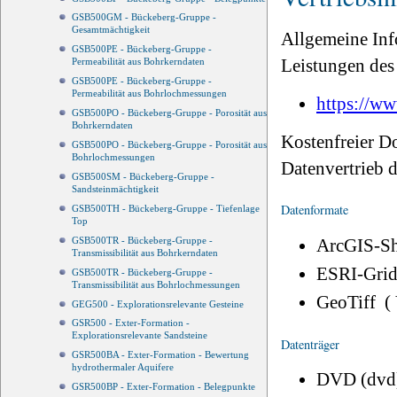
GSB500GM - Bückeberg-Gruppe -
Gesamtmächtigkeit
Allgemeine Inf
GSB500PE - Bückeberg-Gruppe -
Leistungen des 
Permeabilität aus Bohrkerndaten
GSB500PE - Bückeberg-Gruppe -
Permeabilität aus Bohrlochmessungen
https://ww
GSB500PO - Bückeberg-Gruppe - Porosität aus
Bohrkerndaten
Kostenfreier D
GSB500PO - Bückeberg-Gruppe - Porosität aus
Bohrlochmessungen
Datenvertrieb
GSB500SM - Bückeberg-Gruppe -
Sandsteinmächtigkeit
Datenformate
GSB500TH - Bückeberg-Gruppe - Tiefenlage
Top
ArcGIS-Sh
GSB500TR - Bückeberg-Gruppe -
Transmissibilität aus Bohrkerndaten
ESRI-Grid
GSB500TR - Bückeberg-Gruppe -
Transmissibilität aus Bohrlochmessungen
GeoTiff (
GEG500 - Explorationsrelevante Gesteine
GSR500 - Exter-Formation -
Explorationsrelevante Sandsteine
Datenträger
GSR500BA - Exter-Formation - Bewertung
hydrothermaler Aquifere
DVD (dvd
GSR500BP - Exter-Formation - Belegpunkte