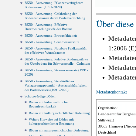
BK50 - Auswertung: Pflanzenverfügbares
Bodenwasser (1991-2020)
BK50 - Auswertung: Gefährdung der
Bodenfunktionen durch Bodenverdichtung
Über diese
BK50 - Auswertung: Effektive
Durchwurzelungstiefe des Bodens
BK50 - Auswertung: Ertragsfähigkeit
Metadate
BK50 - Auswertung: Grundwasserstufe
1:2006 (E
BK50 - Auswertung: Nutzbare Feldkapazität
des effektiven Wurzelraumes
Metadate
BK50 - Auswertung: Relative Bindungsstärke
des Oberbodens für Schwermetalle - Cadmium
Metadate
BK50 - Auswertung: Sickerwasserrate (1991-
2020)
Metadate
BK50 - Auswertung: Standörtliches
Verlagerungspotential - Austauschhäufigkeit
des Bodenwassers (1991-2020)
Metadatenkontakt
Schutzwürdige Böden
Böden mit hoher natürlicher
Bodenfruchtbarkeit
Organisation:
Böden mit kulturgeschichtlicher Bedeutung
Landesamt für Bergbau,
Weitere Hinweise auf Böden mit
Stilleweg 2
kulturgeschichtlicher Bedeutung
30655
Hannover (Nieder
Böden mit naturgeschichtlicher Bedeutung
Deutschland