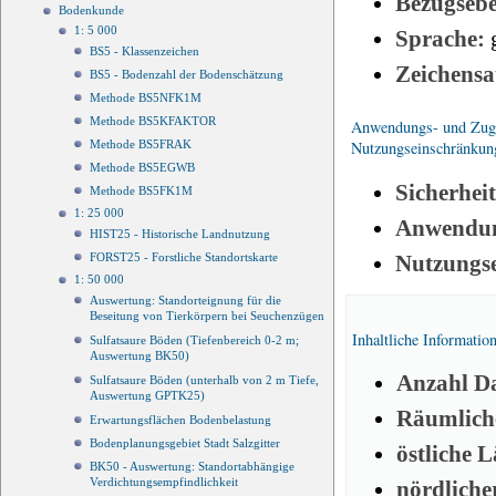
Bezugseb
Bodenkunde
1: 5 000
Sprache:
BS5 - Klassenzeichen
Zeichensa
BS5 - Bodenzahl der Bodenschätzung
Methode BS5NFK1M
Methode BS5KFAKTOR
Anwendungs- und Zugri
Methode BS5FRAK
Nutzungseinschränkun
Methode BS5EGWB
Sicherhei
Methode BS5FK1M
1: 25 000
Anwendun
HIST25 - Historische Landnutzung
Nutzungs
FORST25 - Forstliche Standortskarte
1: 50 000
Auswertung: Standorteignung für die
Beseitung von Tierkörpern bei Seuchenzügen
Inhaltliche Informatio
Sulfatsaure Böden (Tiefenbereich 0-2 m;
Auswertung BK50)
Anzahl Da
Sulfatsaure Böden (unterhalb von 2 m Tiefe,
Auswertung GPTK25)
Räumliche
Erwartungsflächen Bodenbelastung
Bodenplanungsgebiet Stadt Salzgitter
östliche 
BK50 - Auswertung: Standortabhängige
Verdichtungsempfindlichkeit
nördliche