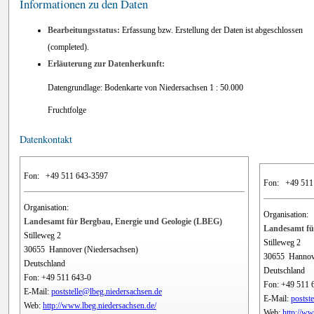
Informationen zu den Daten
Bearbeitungsstatus:
Erfassung bzw. Erstellung der Daten ist abgeschlossen
(completed).
Erläuterung zur Datenherkunft:
Datengrundlage: Bodenkarte von Niedersachsen 1 : 50.000
Fruchtfolge
Datenkontakt
Fon:
+49 511 643-3597
Fon:
+49 511
Organisation:
Organisation:
Landesamt für Bergbau, Energie und Geologie (LBEG)
Landesamt fü
Stilleweg 2
Stilleweg 2
30655
Hannover (Niedersachsen)
30655
Hannov
Deutschland
Deutschland
Fon:
+49 511 643-0
Fon:
+49 511 
E-Mail:
poststelle@lbeg.niedersachsen.de
E-Mail:
postst
Web:
http://www.lbeg.niedersachsen.de/
Web:
http://ww