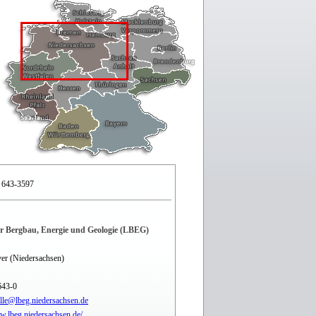
 643-3597
r Bergbau, Energie und Geologie (LBEG)
er (Niedersachsen)
643-0
elle@lbeg.niedersachsen.de
w.lbeg.niedersachsen.de/