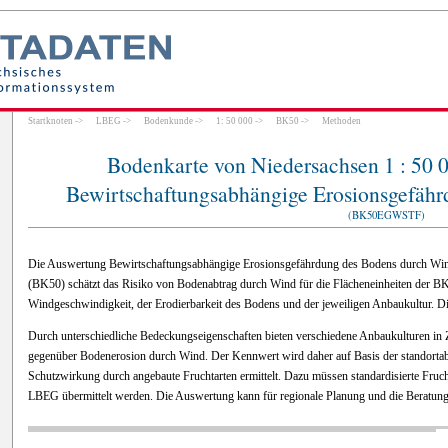
Startknoten
->
LBEG
->
Bodenkunde
->
1: 50 000
->
BK50
->
Methoden
Bodenkarte von Niedersachsen 1 : 50
Bewirtschaftungsabhängige Erosionsgefäh
(BK50EGWSTF)
Die Auswertung Bewirtschaftungsabhängige Erosionsgefährdung des Bodens durch Wind
(BK50) schätzt das Risiko von Bodenabtrag durch Wind für die Flächeneinheiten der BK
Windgeschwindigkeit, der Erodierbarkeit des Bodens und der jeweiligen Anbaukultur. D
Durch unterschiedliche Bedeckungseigenschaften bieten verschiedene Anbaukulturen in Z
gegenüber Bodenerosion durch Wind. Der Kennwert wird daher auf Basis der standort
Schutzwirkung durch angebaute Fruchtarten ermittelt. Dazu müssen standardisierte Fru
LBEG übermittelt werden. Die Auswertung kann für regionale Planung und die Beratung