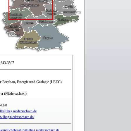
 643-3597
r Bergbau, Energie und Geologie (LBEG)
er (Niedersachsen)
643-0
elle@lbeg.niedersachsen.de
w.lbeg.niedersachsen.de/
kundlicheberatung@lbeg.niedersachsen.de