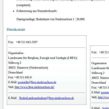
(completed).
Erläuterung zur Datenherkunft:
Datengrundlage: Bodenkarte von Niedersachsen 1 : 50.000
Datenkontakt
Fon:
+49 511 643-3597
Fon:
+49 511
Organisation:
Landesamt für Bergbau, Energie und Geologie (LBEG)
Stilleweg 2
Organisation:
30655
Hannover (Niedersachsen)
Landesamt fü
Deutschland
Stilleweg 2
Fon:
+49 511 643-0
30655
Hannov
E-Mail:
poststelle@lbeg.niedersachsen.de
Deutschland
Web:
http://www.lbeg.niedersachsen.de/
Fon:
+49 511 
E-Mail:
postst
Web:
http://ww
E-Mail:
BodenLandesaufnahme@lbeg.niedersachsen.de
E-Mail:
boden