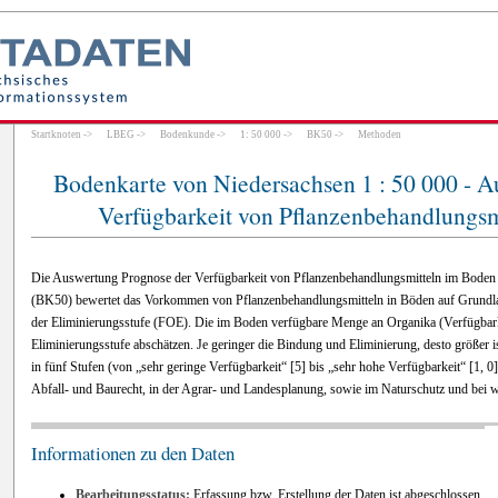
Startknoten
->
LBEG
->
Bodenkunde
->
1: 50 000
->
BK50
->
Methoden
Bodenkarte von Niedersachsen 1 : 50 000 - 
Verfügbarkeit von Pflanzenbehandlungsm
Die Auswertung Prognose der Verfügbarkeit von Pflanzenbehandlungsmitteln im Boden 
(BK50) bewertet das Vorkommen von Pflanzenbehandlungsmitteln in Böden auf Grundla
der Eliminierungsstufe (FOE). Die im Boden verfügbare Menge an Organika (Verfügbarke
Eliminierungsstufe abschätzen. Je geringer die Bindung und Eliminierung, desto größer is
in fünf Stufen (von „sehr geringe Verfügbarkeit“ [5] bis „sehr hohe Verfügbarkeit“ [1, 
Abfall- und Baurecht, in der Agrar- und Landesplanung, sowie im Naturschutz und bei wa
Informationen zu den Daten
Bearbeitungsstatus:
Erfassung bzw. Erstellung der Daten ist abgeschlossen