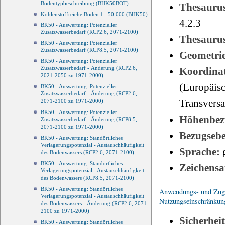
Bodentypbeschreibung (BHK50BOT)
Thesauru
Kohlenstoffreiche Böden 1 : 50 000 (BHK50)
4.2.3
BK50 - Auswertung: Potenzieller
Zusatzwasserbedarf (RCP2.6, 2071-2100)
Thesauru
BK50 - Auswertung: Potenzieller
Zusatzwasserbedarf (RCP8.5, 2071-2100)
Geometri
BK50 - Auswertung: Potenzieller
Zusatzwasserbedarf - Änderung (RCP2.6,
Koordinat
2021-2050 zu 1971-2000)
(Europäisc
BK50 - Auswertung: Potenzieller
Zusatzwasserbedarf - Änderung (RCP2.6,
Transvers
2071-2100 zu 1971-2000)
BK50 - Auswertung: Potenzieller
Höhenbez
Zusatzwasserbedarf - Änderung (RCP8.5,
2071-2100 zu 1971-2000)
Bezugseb
BK50 - Auswertung: Standörtliches
Verlagerungspotenzial - Austauschhäufigkeit
Sprache:
des Bodenwassers (RCP2.6, 2071-2100)
BK50 - Auswertung: Standörtliches
Zeichensa
Verlagerungspotenzial - Austauschhäufigkeit
des Bodenwassers (RCP8.5, 2071-2100)
BK50 - Auswertung: Standörtliches
Anwendungs- und Zugri
Verlagerungspotenzial - Austauschhäufigkeit
Nutzungseinschränkun
des Bodenwassers - Änderung (RCP2.6, 2071-
2100 zu 1971-2000)
Sicherhei
BK50 - Auswertung: Standörtliches