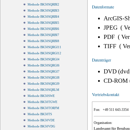
Methode BK50SQRBI2
Datenformate
Methode BK50SQRBI3
ArcGIS-Sh
Methode BK50SQRBI4
Methode BK50SQRBI5
JPEG ( V
Methode BK50SQRBI6
Methode BK50SQRBI7
PDF ( Ve
Methode BK50SQRBI8
TIFF ( Ve
Methode BK50SQRGI11
Methode BK50SQRGI12
Datenträger
Methode BK50SQRGI4
Methode BK50SQRGI6
DVD (dvd
Methode BK50SQRGI7
Methode BK50SQRGI8
CD-ROM 
Methode BK50SQRGI9
Methode BK50SQRLM
Vertriebskontakt
Methode BK50SWE
Methode BK50TGWE
Methode BK50TORFM
Fon:
+49 511 643-3354
Methode BK50TS
Methode BK50VDE
Organisation:
Methode BK50VDG
Landesamt für Bergbau,