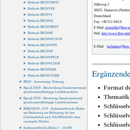
Methode BK50VDPOT
Stilleweg 2
Methode BK50VER
30655
Hannover (Nieder
Methode BK50VS
Deutschland
Methode BK50WA
Fon:
+49 511 643-0
Methode BK50WBEFF
E-Mail:
poststelle@lbeg.n
Methode BK50WE
Web:
http://www.lbeg.nie
Methode BK50WELSUM
Methode BK50WOPT
E-Mail:
fachdaten@lbeg.
Methode BK50WP
Methode BK50WPFLB
Methode BK50WLSUM
Methode BK50FRAK
Ergänzende
Methode BK50CVORH
BK50 - Auswertung: Dränung
Format d
BgwaLÖS50 - Beschreibung Standortpotenzial
grundwasserabhängige Landökosysteme
Thematik
BgwaLÖS50 - Bewertung Standortpotenzial
grundwasserabhängige Landökosysteme
Schlüssel
BHK50NAT_OVF - Kohlenstoffreiche Böden
mit Bedeutung mit Bedeutung für den
Schlüsse
Grünlanderhalt nach NAGBNatSchG ohne
versiegelte Flächen
Schlüsse
Kohlenstoffreiche Böden 1 : 50 000: