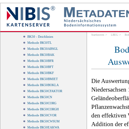
naturgeschichtlicher Bedeutung
Seltene Böden
Böden mit besonderen
Standorteigenschaften
BK50
BK50 - Karte
Startknoten
->
LBEG
->
Bod
BK50 - Deichlinien
Methode BK50TL
Bod
Methode BK50ABSGL
Methode BK50BAK
Auswe
Methode BK50BFR
Methode BK50BFT
Methode BK50BKF
Methode BK50BMIET
Die Auswertung
Methode BK50BOKLA
Niedersachsen 
Methode BK50CFAKTOR
Geländeoberflä
Methode BK50CN
Methode BK50CORG
Pflanzenwachs
Methode BK50CORGH
den effektiven 
Methode BK50CVOR
Methode BK50CWSUM
Addition der e
Methode BK50EAKWA