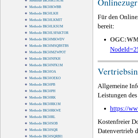
Onlinezugri
Methode BK50KUSUM
Methode BK50KWBB
Methode BK50LKH
Für den Online
Methode BK50LKMIT
bereit:
Methode BK50LKSUM
Methode BK50LSFAKTOR
OGC:W
Methode BK50MKWDV
Methode BK50MSQBSTBS
NodeId=2
Methode BK50MZWPOT
Methode BK50NFKH
Methode BK50NFK1M
Vertriebsi
Methode BK50OA
Methode BK50OEKO
Allgemeine Inf
Methode BK50PB
Methode BK50PH
Leistungen des 
Methode BK50RK
Methode BK50RK1M
https://ww
Methode BK50RKWE
Methode BK50RL
Kostenfreier D
Methode BK50SOB
Datenvertrieb
Methode BK50SQR
Methode BK50SQRBI1