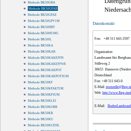
Datengrun
Methode BK50GBA
Niedersach
Methode BK50GFAB
Methode BK50GFAE
Methode BK50GPV1M
Datenkontakt
Methode BK50HBT
Methode BK50HUMG
Fon:
+49 511 643-3597
Methode BK50IL
Methode BK50KA
Organisation:
Methode BK50KAB
Landesamt für Bergbau,
Methode BK50KAKEFFH
Stilleweg 2
Methode BK50KAKEFFWE
30655
Hannover (Nieder
Methode BK50KAKPOT
Deutschland
Methode BK50KAKPOTSUM
Fon:
+49 511 643-0
Methode BK50KF
E-Mail:
poststelle@lbeg.n
Methode BK50KFAKTOR
Web:
http://www.lbeg.nie
Methode BK50KFSUM
Methode BK50KLEI
E-Mail:
BodenLandesauf
Methode BK50KORR
Methode BK50KR
Methode BK50KU
Methode BK50KUEHL