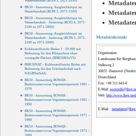
Wasserhaushalt (RCP8.5, 2021-2050)
Metadate
BK50 - Auswertung: Ausgleichkörper im
Metadate
Wasserhaushalt (RCP8.5, 2071-2100)
BK50 - Auswertung: Ausgleichkörper im
Metadate
Wasserhaushalt - Änderung (RCP2.6, 2071-
2100 zu 1971-2000)
BK50 - Auswertung: Ausgleichkörper im
Metadatenkontakt
Wasserhaushalt - Änderung (RCP8.5, 2071-
2100 zu 1971-2000)
Kohlenstoffreiche Böden 1 : 50 000 mit
Organisation:
Bedeutung für den Klimaschutz ohne
versiegelte Flächen (BHK50KSoVS)
Landesamt für Bergbau,
BHK50NAT - Kohlenstoffreiche Böden mit
Stilleweg 2
Bedeutung für den Grünlanderhalt nach
30655
Hannover (Nieder
NAGBNatSchG
Deutschland
BK50 - Auswertung BOWAB -
Fon:
+49 511 643-0
Bodenwasservorrat Vegetationsperiode 1961 -
1970
E-Mail:
poststelle@lbeg.n
Web:
http://www.lbeg.nie
BK50 - Auswertung BOWAB -
Bodenwasservorrat Vegetationsperiode 1961 -
1990
E-Mail:
metadaten@lbeg.
BK50 - Auswertung BOWAB -
Bodenwasservorrat Vegetationsperiode 1971 -
1980
BK50 - Auswertung BOWAB -
Bodenwasservorrat Vegetationsperiode 1971 -
2000