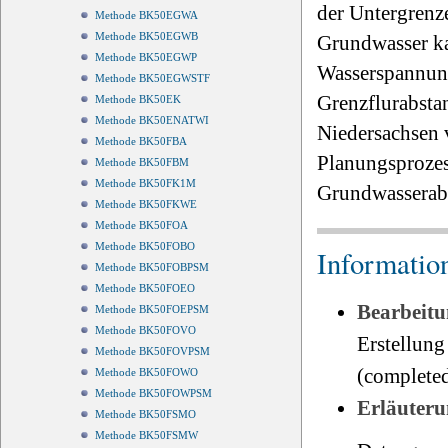
der Untergrenz
Methode BK50EGWA
Methode BK50EGWB
Grundwasser ka
Methode BK50EGWP
Wasserspannung
Methode BK50EGWSTF
Grenzflurabsta
Methode BK50EK
Methode BK50ENATWI
Niedersachsen v
Methode BK50FBA
Planungsprozes
Methode BK50FBM
Methode BK50FK1M
Grundwasserab
Methode BK50FKWE
Methode BK50FOA
Methode BK50FOBO
Informatio
Methode BK50FOBPSM
Methode BK50FOEO
Bearbeitu
Methode BK50FOEPSM
Methode BK50FOVO
Erstellung
Methode BK50FOVPSM
(completed
Methode BK50FOWO
Methode BK50FOWPSM
Erläuteru
Methode BK50FSMO
Methode BK50FSMW