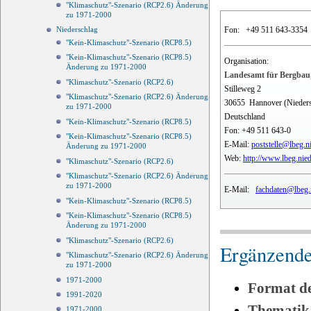
"Klimaschutz"-Szenario (RCP2.6) Änderung
zu 1971-2000
Fon:
+49 511 643-3354
Niederschlag
"Kein-Klimaschutz"-Szenario (RCP8.5)
"Kein-Klimaschutz"-Szenario (RCP8.5)
Organisation:
Änderung zu 1971-2000
Landesamt für Bergbau,
"Klimaschutz"-Szenario (RCP2.6)
Stilleweg 2
"Klimaschutz"-Szenario (RCP2.6) Änderung
30655
Hannover (Nieder
zu 1971-2000
Deutschland
"Kein-Klimaschutz"-Szenario (RCP8.5)
Fon:
+49 511 643-0
"Kein-Klimaschutz"-Szenario (RCP8.5)
E-Mail:
poststelle@lbeg.n
Änderung zu 1971-2000
Web:
http://www.lbeg.nie
"Klimaschutz"-Szenario (RCP2.6)
"Klimaschutz"-Szenario (RCP2.6) Änderung
zu 1971-2000
E-Mail:
fachdaten@lbeg.
"Kein-Klimaschutz"-Szenario (RCP8.5)
"Kein-Klimaschutz"-Szenario (RCP8.5)
Änderung zu 1971-2000
"Klimaschutz"-Szenario (RCP2.6)
Ergänzende
"Klimaschutz"-Szenario (RCP2.6) Änderung
zu 1971-2000
1971-2000
Format d
1991-2020
Thematik
1971-2000