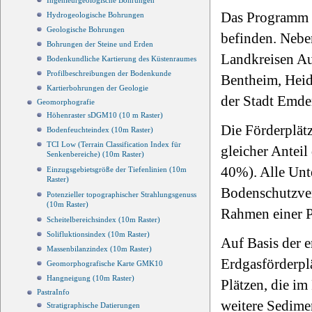
Ingenieurgeologische Bohrungen
Das Programm b
Hydrogeologische Bohrungen
Geologische Bohrungen
befinden. Neb
Bohrungen der Steine und Erden
Landkreisen Au
Bodenkundliche Kartierung des Küstenraumes
Profilbeschreibungen der Bodenkunde
Bentheim, Heid
Kartierbohrungen der Geologie
der Stadt Emde
Geomorphografie
Höhenraster sDGM10 (10 m Raster)
Die Förderplät
Bodenfeuchteindex (10m Raster)
TCI Low (Terrain Classification Index für
gleicher Anteil
Senkenbereiche) (10m Raster)
40%). Alle Unt
Einzugsgebietsgröße der Tiefenlinien (10m
Raster)
Bodenschutzver
Potenzieller topographischer Strahlungsgenuss
(10m Raster)
Rahmen einer P
Scheitelbereichsindex (10m Raster)
Solifluktionsindex (10m Raster)
Auf Basis der e
Massenbilanzindex (10m Raster)
Erdgasförderpl
Geomorphografische Karte GMK10
Hangneigung (10m Raster)
Plätzen, die im
PastraInfo
weitere Sedime
Stratigraphische Datierungen