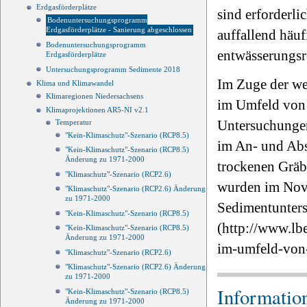
Erdgasförderplätze
sind erforderl
Bodenuntersuchungsprogramm
Erdgasförderplätze - Sanierung abgeschlossen
auffallend häu
Bodenuntersuchungsprogramm
entwässerungsr
Erdgasförderplätze
Untersuchungsprogramm Sedimente 2018
Im Zuge der w
Klima und Klimawandel
Klimaregionen Niedersachsens
im Umfeld von 
Klimaprojektionen AR5-NI v2.1
Untersuchungen
Temperatur
"Kein-Klimaschutz"-Szenario (RCP8.5)
im An- und Abst
"Kein-Klimaschutz"-Szenario (RCP8.5)
Änderung zu 1971-2000
trockenen Gräb
"Klimaschutz"-Szenario (RCP2.6)
wurden im Nove
"Klimaschutz"-Szenario (RCP2.6) Änderung
zu 1971-2000
Sedimentunter
"Kein-Klimaschutz"-Szenario (RCP8.5)
(http://www.lb
"Kein-Klimaschutz"-Szenario (RCP8.5)
Änderung zu 1971-2000
im-umfeld-von-
"Klimaschutz"-Szenario (RCP2.6)
"Klimaschutz"-Szenario (RCP2.6) Änderung
zu 1971-2000
Informatio
"Kein-Klimaschutz"-Szenario (RCP8.5)
Änderung zu 1971-2000