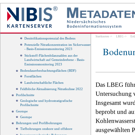
Bodenmonitoring
Feldblöcke (INVEKOS)
1 : 50 000
Potenzielle Nitratkonzentration im Sickerwasser
Stickstoff-Flächenbilanzsaldo auf
Gemeindeebene
Startknoten
->
LBEG
->
Erd
Denitrifikationspotenzial des Bodens
Potenzielle Nitratkonzentration im Sickerwasser
Bodenun
- Basis-Emissionsmonitoring 2023
Stickstoff-Flächenbilanzsalden aus der
Landwirtschaft auf Gemeindeebene - Basis-
Emissionsmonitoring 2023
Bodendauerbeobachtungsflächen (BDF)
Forstflächen
Landwirtschaftliche Flächen
Das LBEG führt
Feldblöcke Aktualisierung Nitratkulisse 2022
Untersuchung v
Profilschnitte
Geologische und hydrostratigrafische
Insgesamt wurd
Profilschnitte
beprobt und au
Geotope
Geotope
Kohlenwasserst
Bohrungen und Profilbohrungen
ausgewählten Pl
Tiefbohrungen onshore und offshore