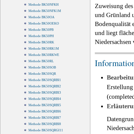
Zuweisung des 
Methode BK50NFKH
Methode BK50NFK1M
und Grünland u
Methode BK50OA
Bodenqualität e
Methode BK50OEKO
Methode BK50PB
und liegt fläch
Methode BK50PH
Niedersachsen 
Methode BK50RK
Methode BK50RK1M
Methode BK50RKWE
Informatio
Methode BK50RL
Methode BK50SOB
Methode BK50SQR
Bearbeitu
Methode BK50SQRBI1
Erstellung
Methode BK50SQRBI2
Methode BK50SQRBI3
(completed
Methode BK50SQRBI4
Erläuteru
Methode BK50SQRBI5
Methode BK50SQRBI6
Datengrun
Methode BK50SQRBI7
Methode BK50SQRBI8
Niedersach
Methode BK50SQRGI11