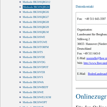
Methode BK50SQRGI12
Datenkontakt
Methode BK50SQRGI4
Methode BK50SQRGI6
Methode BK50SQRGI7
Fon:
+49 511 643-3597
Methode BK50SQRGI8
Methode BK50SQRGI9
Organisation:
Methode BK50SQRLM
Landesamt für Bergbau,
Methode BK50SWE
Stilleweg 2
Methode BK50TGWE
30655
Hannover (Nieder
Methode BK50TORFM
Deutschland
Methode BK50TS
Fon:
+49 511 643-0
Methode BK50VDE
E-Mail:
poststelle@lbeg.n
Methode BK50VDG
Web:
http://www.lbeg.nie
Methode BK50VDPOT
Methode BK50VER
E-Mail:
BodenLandesauf
Methode BK50VS
Methode BK50WA
Methode BK50WBEFF
Methode BK50WE
Onlinezugri
Methode BK50WELSUM
Methode BK50WOPT