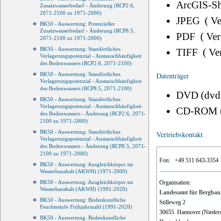
ArcGIS-Sh
Zusatzwasserbedarf - Änderung (RCP2.6,
2071-2100 zu 1971-2000)
JPEG ( V
BK50 - Auswertung: Potenzieller
Zusatzwasserbedarf - Änderung (RCP8.5,
PDF ( Ve
2071-2100 zu 1971-2000)
BK50 - Auswertung: Standörtliches
TIFF ( Ve
Verlagerungspotenzial - Austauschhäufigkeit
des Bodenwassers (RCP2.6, 2071-2100)
Datenträger
BK50 - Auswertung: Standörtliches
Verlagerungspotenzial - Austauschhäufigkeit
des Bodenwassers (RCP8.5, 2071-2100)
DVD (dvd
BK50 - Auswertung: Standörtliches
Verlagerungspotenzial - Austauschhäufigkeit
CD-ROM 
des Bodenwassers - Änderung (RCP2.6, 2071-
2100 zu 1971-2000)
BK50 - Auswertung: Standörtliches
Vertriebskontakt
Verlagerungspotenzial - Austauschhäufigkeit
des Bodenwassers - Änderung (RCP8.5, 2071-
2100 zu 1971-2000)
Fon:
+49 511 643-3354
BK50 - Auswertung: Ausgleichkörper im
Wasserhaushalt (AKWH) (1971-2000)
Organisation:
BK50 - Auswertung: Ausgleichkörper im
Wasserhaushalt (AKWH) (1991-2020)
Landesamt für Bergbau,
BK50 - Auswertung: Bodenkundliche
Stilleweg 2
Feuchtestufe Frühjahrszahl (1991-2020)
30655
Hannover (Nieder
BK50 - Auswertung: Bodenkundliche