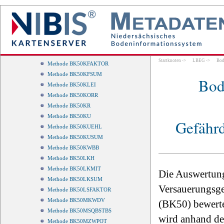
Methode BK50KAB
Methode BK50KAKEFFH
Methode BK50KAKEFFWE
Methode BK50KAKPOT
Methode BK50KAKPOTSUM
Methode BK50KF
Startknoten
->
LBEG
->
Bod
Methode BK50KFAKTOR
Methode BK50KFSUM
Bod
Methode BK50KLEI
Methode BK50KORR
Methode BK50KR
Methode BK50KU
Gefährd
Methode BK50KUEHL
Methode BK50KUSUM
Methode BK50KWBB
Methode BK50LKH
Methode BK50LKMIT
Die Auswertung
Methode BK50LKSUM
Versauerungsge
Methode BK50LSFAKTOR
Methode BK50MKWDV
(BK50) bewerte
Methode BK50MSQBSTBS
wird anhand de
Methode BK50MZWPOT