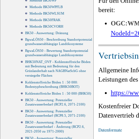
Für den Online
Methode BK50WP
Methode BK50WPFLB
bereit:
Methode BK50WLSUM
Methode BK50FRAK
OGC:W
Methode BK50CVORH
NodeId=2
BK50 - Auswertung: Dränung
BgwaLÖS50 - Beschreibung Standortpotenzial
grundwasserabhängige Landökosysteme
BgwaLÖS50 - Bewertung Standortpotenzial
Vertriebsi
grundwasserabhängige Landökosysteme
BHK50NAT_OVF - Kohlenstoffreiche Böden
mit Bedeutung mit Bedeutung für den
Allgemeine Inf
Grünlanderhalt nach NAGBNatSchG ohne
versiegelte Flächen
Leistungen des 
Kohlenstoffreiche Böden 1 : 50 000:
Bodentypbeschreibung (BHK50BOT)
https://ww
Kohlenstoffreiche Böden 1 : 50 000 (BHK50)
BK50 - Auswertung: Potenzieller
Kostenfreier D
Zusatzwasserbedarf (RCP2.6, 2071-2100)
BK50 - Auswertung: Potenzieller
Datenvertrieb
Zusatzwasserbedarf (RCP8.5, 2071-2100)
BK50 - Auswertung: Potenzieller
Zusatzwasserbedarf - Änderung (RCP2.6,
Datenformate
2021-2050 zu 1971-2000)
BK50 - Auswertung: Potenzieller