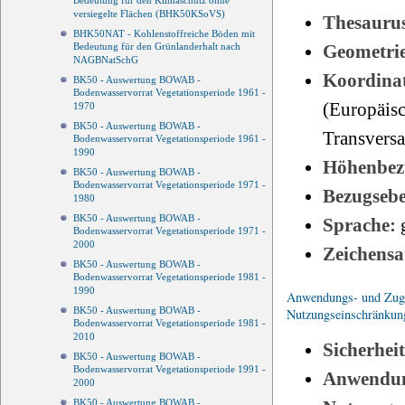
Bedeutung für den Klimaschutz ohne
versiegelte Flächen (BHK50KSoVS)
Thesauru
BHK50NAT - Kohlenstoffreiche Böden mit
Geometri
Bedeutung für den Grünlanderhalt nach
NAGBNatSchG
Koordinat
BK50 - Auswertung BOWAB -
Bodenwasservorrat Vegetationsperiode 1961 -
(Europäisc
1970
BK50 - Auswertung BOWAB -
Transvers
Bodenwasservorrat Vegetationsperiode 1961 -
1990
Höhenbez
BK50 - Auswertung BOWAB -
Bodenwasservorrat Vegetationsperiode 1971 -
Bezugseb
1980
BK50 - Auswertung BOWAB -
Sprache:
Bodenwasservorrat Vegetationsperiode 1971 -
2000
Zeichensa
BK50 - Auswertung BOWAB -
Bodenwasservorrat Vegetationsperiode 1981 -
1990
Anwendungs- und Zugri
BK50 - Auswertung BOWAB -
Nutzungseinschränkun
Bodenwasservorrat Vegetationsperiode 1981 -
2010
Sicherhei
BK50 - Auswertung BOWAB -
Bodenwasservorrat Vegetationsperiode 1991 -
Anwendun
2000
BK50 - Auswertung BOWAB -