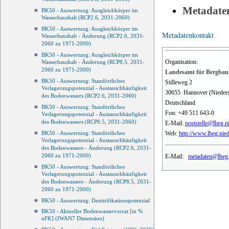
Metadate
BK50 - Auswertung: Ausgleichkörper im
Wasserhaushalt (RCP2.6, 2031-2060)
BK50 - Auswertung: Ausgleichkörper im
Metadatenkontakt
Wasserhaushalt - Änderung (RCP2.6, 2031-
2060 zu 1971-2000)
BK50 - Auswertung: Ausgleichkörper im
Organisation:
Wasserhaushalt - Änderung (RCP8.5, 2031-
2060 zu 1971-2000)
Landesamt für Bergbau,
BK50 - Auswertung: Standörtliches
Stilleweg 2
Verlagerungspotenzial - Austauschhäufigkeit
30655
Hannover (Nieder
des Bodenwassers (RCP2.6, 2031-2060)
Deutschland
BK50 - Auswertung: Standörtliches
Fon:
+49 511 643-0
Verlagerungspotenzial - Austauschhäufigkeit
des Bodenwassers (RCP8.5, 2031-2060)
E-Mail:
poststelle@lbeg.n
Web:
http://www.lbeg.nie
BK50 - Auswertung: Standörtliches
Verlagerungspotenzial - Austauschhäufigkeit
des Bodenwassers - Änderung (RCP2.6, 2031-
2060 zu 1971-2000)
E-Mail:
metadaten@lbeg.
BK50 - Auswertung: Standörtliches
Verlagerungspotenzial - Austauschhäufigkeit
des Bodenwassers - Änderung (RCP8.5, 2031-
2060 zu 1971-2000)
BK50 - Auswertung: Denitrifikationspotenzial
BK50 - Aktueller Bodenwasservorrat [in %
nFK] (IWAN7 Dimension)