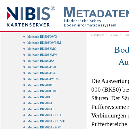
Methode BK50FOBO
Methode BK50FOBPSM
Methode BK50FOEO
Methode BK50FOEPSM
Methode BK50FOVO
Methode BK50FOVPSM
Startknoten
->
LBEG
->
Bod
Methode BK50FOWO
Methode BK50FOWPSM
Bod
Methode BK50FSMO
Methode BK50FSMW
Au
Methode BK50GBA
Methode BK50GFAB
Methode BK50GFAE
Methode BK50GPV1M
Die Auswertung
Methode BK50HBT
000 (BK50) bes
Methode BK50HUMG
Säuren. Der Sä
Methode BK50IL
Methode BK50KA
Puffersysteme r
Methode BK50KAB
Verbindungen d
Methode BK50KAKEFFH
Methode BK50KAKEFFWE
Pufferbereiche
Methode BK50KAKPOT