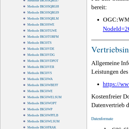
Methode BK50SQRGI7
bereit:
Methode BK50SQRGI8
Methode BK50SQRGI9
OGC:W
Methode BK50SQRLM
Methode BK50SWE
NodeId=2
Methode BK50TGWE
Methode BK50TORFM
Methode BK50TS
Vertriebsi
Methode BK50VDE
Methode BK50VDG
Methode BK50VDPOT
Allgemeine Inf
Methode BK50VER
Leistungen des 
Methode BK50VS
Methode BK50WA
https://ww
Methode BK50WBEFF
Methode BK50WE
Kostenfreier D
Methode BK50WELSUM
Methode BK50WOPT
Datenvertrieb
Methode BK50WP
Methode BK50WPFLB
Datenformate
Methode BK50WLSUM
Methode BK50FRAK