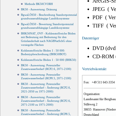
ArcGIS-Sh
Methode BK50CVORH
JPEG ( V
BK50 - Auswertung: Dränung
BgwaLÖS50 - Beschreibung Standortpotenzial
PDF ( Ve
grundwasserabhängige Landökosysteme
TIFF ( Ve
BgwaLÖS50 - Bewertung Standortpotenzial
grundwasserabhängige Landökosysteme
BHK50NAT_OVF - Kohlenstoffreiche Böden
Datenträger
mit Bedeutung mit Bedeutung für den
Grünlanderhalt nach NAGBNatSchG ohne
versiegelte Flächen
DVD (dvd
Kohlenstoffreiche Böden 1 : 50 000:
Bodentypbeschreibung (BHK50BOT)
CD-ROM 
Kohlenstoffreiche Böden 1 : 50 000 (BHK50)
BK50 - Auswertung: Potenzieller
Vertriebskontakt
Zusatzwasserbedarf (RCP2.6, 2071-2100)
BK50 - Auswertung: Potenzieller
Zusatzwasserbedarf (RCP8.5, 2071-2100)
Fon:
+49 511 643-3354
BK50 - Auswertung: Potenzieller
Zusatzwasserbedarf - Änderung (RCP2.6,
2021-2050 zu 1971-2000)
Organisation:
BK50 - Auswertung: Potenzieller
Landesamt für Bergbau,
Zusatzwasserbedarf - Änderung (RCP2.6,
Stilleweg 2
2071-2100 zu 1971-2000)
30655
Hannover (Nieder
BK50 - Auswertung: Potenzieller
Zusatzwasserbedarf - Änderung (RCP8.5,
Deutschland