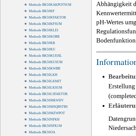
Abhängigkeit d
Methode BK50KAKPOTSUM
Methode BK50KF
Kennwertermittl
Methode BK50KFAKTOR
pH-Wertes umge
Methode BK50KFSUM
Regulationsfun
Methode BK50KLEI
Methode BK50KORR
Bodenfunktion
Methode BK50KR
Methode BK50KU
Methode BK50KUEHL
Informatio
Methode BK50KUSUM
Methode BK50KWBB
Methode BK50LKH
Bearbeitu
Methode BK50LKMIT
Erstellung
Methode BK50LKSUM
Methode BK50LSFAKTOR
(completed
Methode BK50MKWDV
Erläuteru
Methode BK50MSQBSTBS
Methode BK50MZWPOT
Datengrun
Methode BK50NFKH
Methode BK50NFK1M
Niedersach
Methode BK50OA