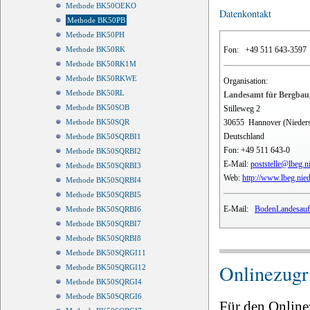
Methode BK50OEKO
Datenkontakt
Methode BK50PB
Methode BK50PH
Fon:
+49 511 643-3597
Methode BK50RK
Methode BK50RK1M
Methode BK50RKWE
Organisation:
Methode BK50RL
Landesamt für Bergbau,
Methode BK50SOB
Stilleweg 2
30655
Hannover (Nieder
Methode BK50SQR
Deutschland
Methode BK50SQRBI1
Fon:
+49 511 643-0
Methode BK50SQRBI2
E-Mail:
poststelle@lbeg.n
Methode BK50SQRBI3
Web:
http://www.lbeg.nie
Methode BK50SQRBI4
Methode BK50SQRBI5
E-Mail:
BodenLandesauf
Methode BK50SQRBI6
Methode BK50SQRBI7
Methode BK50SQRBI8
Methode BK50SQRGI11
Onlinezugri
Methode BK50SQRGI12
Methode BK50SQRGI4
Methode BK50SQRGI6
Für den Online