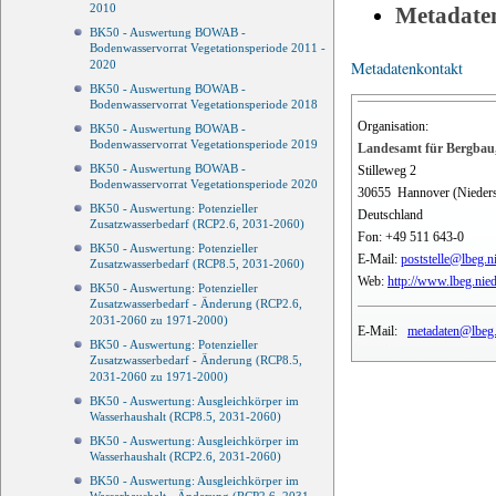
2010
Metadate
BK50 - Auswertung BOWAB -
Bodenwasservorrat Vegetationsperiode 2011 -
Metadatenkontakt
2020
BK50 - Auswertung BOWAB -
Bodenwasservorrat Vegetationsperiode 2018
Organisation:
BK50 - Auswertung BOWAB -
Bodenwasservorrat Vegetationsperiode 2019
Landesamt für Bergbau,
BK50 - Auswertung BOWAB -
Stilleweg 2
Bodenwasservorrat Vegetationsperiode 2020
30655
Hannover (Nieder
BK50 - Auswertung: Potenzieller
Deutschland
Zusatzwasserbedarf (RCP2.6, 2031-2060)
Fon:
+49 511 643-0
BK50 - Auswertung: Potenzieller
E-Mail:
poststelle@lbeg.n
Zusatzwasserbedarf (RCP8.5, 2031-2060)
Web:
http://www.lbeg.nie
BK50 - Auswertung: Potenzieller
Zusatzwasserbedarf - Änderung (RCP2.6,
2031-2060 zu 1971-2000)
E-Mail:
metadaten@lbeg.
BK50 - Auswertung: Potenzieller
Zusatzwasserbedarf - Änderung (RCP8.5,
2031-2060 zu 1971-2000)
BK50 - Auswertung: Ausgleichkörper im
Wasserhaushalt (RCP8.5, 2031-2060)
BK50 - Auswertung: Ausgleichkörper im
Wasserhaushalt (RCP2.6, 2031-2060)
BK50 - Auswertung: Ausgleichkörper im