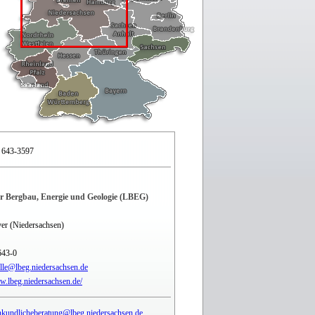
 643-3597
r Bergbau, Energie und Geologie (LBEG)
er (Niedersachsen)
643-0
elle@lbeg.niedersachsen.de
w.lbeg.niedersachsen.de/
kundlicheberatung@lbeg.niedersachsen.de