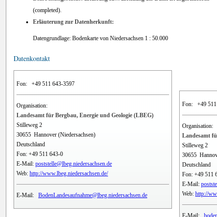
(completed).
Erläuterung zur Datenherkunft:
Datengrundlage: Bodenkarte von Niedersachsen 1 : 50.000
Datenkontakt
Fon:
+49 511 643-3597
Fon:
+49 511
Organisation:
Landesamt für Bergbau, Energie und Geologie (LBEG)
Stilleweg 2
Organisation:
30655
Hannover (Niedersachsen)
Landesamt fü
Deutschland
Stilleweg 2
Fon:
+49 511 643-0
30655
Hannov
E-Mail:
poststelle@lbeg.niedersachsen.de
Deutschland
Web:
http://www.lbeg.niedersachsen.de/
Fon:
+49 511 
E-Mail:
postst
Web:
http://ww
E-Mail:
BodenLandesaufnahme@lbeg.niedersachsen.de
E-Mail:
boden