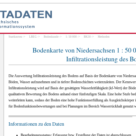
Startknoten
->
LBEG
->
Bodenkunde
->
1: 50 000
->
BK50
->
Methoden
Bodenkarte von Niedersachsen 1 : 50
Infiltrationsleistung des 
Die Auswertung Infiltrationsleistung des Bodens auf Basis der Bodenkarte von Niedersa
Böden, Wasser aufzunehmen und in tiefere Bodenschichten weiterzuleiten. Der Kennwert 
Infiltrationsleistung wird auf Basis der gesättigten Wasserleitfähigkeit (kf-Wert) der Böd
qualitativen Bewertung des Bodens anhand einer fünfstufigen Skala. Eine hohe Stufe b
weiterleiten kann, sodass der Boden eine hohe Funktionserfüllung als Ausgleichskörpe
für Bodenfunktionsbewertungen und bei Planungen im Bereich Wasserrückhalt genutzt 
Informationen zu den Daten
Bearbeitungsstatus:
Erfassung bzw. Erstellung der Daten ist abgeschlossen