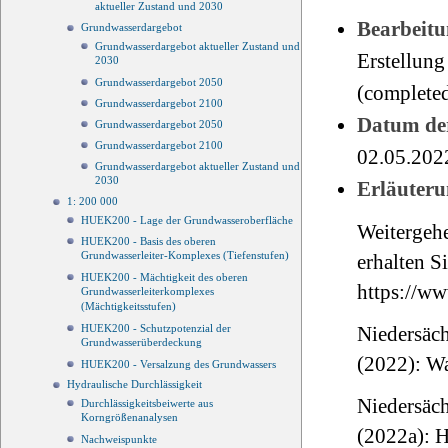
aktueller Zustand und 2030
Bearbeitu
Grundwasserdargebot
Grundwasserdargebot aktueller Zustand und
Erstellung
2030
Grundwasserdargebot 2050
(completed
Grundwasserdargebot 2100
Datum der
Grundwasserdargebot 2050
Grundwasserdargebot 2100
02.05.202
Grundwasserdargebot aktueller Zustand und
2030
Erläuteru
1: 200 000
HUEK200 - Lage der Grundwasseroberfläche
Weitergeh
HUEK200 - Basis des oberen
Grundwasserleiter-Komplexes (Tiefenstufen)
erhalten Si
HUEK200 - Mächtigkeit des oberen
https://ww
Grundwasserleiterkomplexes
(Mächtigkeitsstufen)
HUEK200 - Schutzpotenzial der
Niedersäch
Grundwasserüberdeckung
(2022): W
HUEK200 - Versalzung des Grundwassers
Hydraulische Durchlässigkeit
Niedersäch
Durchlässigkeitsbeiwerte aus
Korngrößenanalysen
(2022a): 
Nachweispunkte