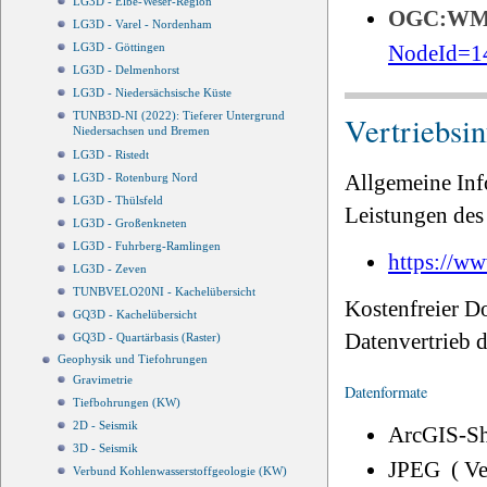
LG3D - Elbe-Weser-Region
OGC:W
LG3D - Varel - Nordenham
NodeId=1
LG3D - Göttingen
LG3D - Delmenhorst
LG3D - Niedersächsische Küste
TUNB3D-NI (2022): Tieferer Untergrund
Vertriebsi
Niedersachsen und Bremen
LG3D - Ristedt
Allgemeine Inf
LG3D - Rotenburg Nord
LG3D - Thülsfeld
Leistungen des 
LG3D - Großenkneten
LG3D - Fuhrberg-Ramlingen
https://ww
LG3D - Zeven
TUNBVELO20NI - Kachelübersicht
Kostenfreier D
GQ3D - Kachelübersicht
Datenvertrieb
GQ3D - Quartärbasis (Raster)
Geophysik und Tiefohrungen
Gravimetrie
Datenformate
Tiefbohrungen (KW)
2D - Seismik
ArcGIS-Sh
3D - Seismik
JPEG ( V
Verbund Kohlenwasserstoffgeologie (KW)