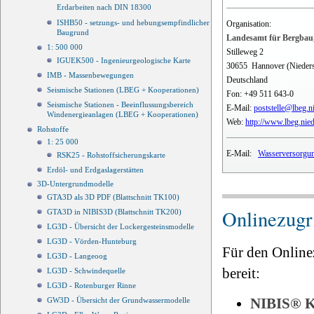
Erdarbeiten nach DIN 18300
ISHB50 - setzungs- und hebungsempfindlicher
Organisation:
Baugrund
Landesamt für Bergbau,
1: 500 000
Stilleweg 2
IGUEK500 - Ingenieurgeologische Karte
30655
Hannover (Nieder
IMB - Massenbewegungen
Deutschland
Seismische Stationen (LBEG + Kooperationen)
Fon:
+49 511 643-0
Seismische Stationen - Beeinflussungsbereich
E-Mail:
poststelle@lbeg.n
Windenergieanlagen (LBEG + Kooperationen)
Web:
http://www.lbeg.nie
Rohstoffe
1: 25 000
E-Mail:
Wasserversorgun
RSK25 - Rohstoffsicherungskarte
Erdöl- und Erdgaslagerstätten
3D-Untergrundmodelle
GTA3D als 3D PDF (Blattschnitt TK100)
Onlinezugri
GTA3D in NIBIS3D (Blattschnitt TK200)
LG3D - Übersicht der Lockergesteinsmodelle
LG3D - Vörden-Hunteburg
Für den Online
LG3D - Langeoog
bereit:
LG3D - Schwindequelle
LG3D - Rotenburger Rinne
NIBIS®
GW3D - Übersicht der Grundwassermodelle