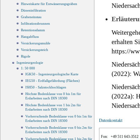
Hinweiskarte für Entwässerungsgräben
Niedersac
Düneninfiltration
Grabeneinstau
Erläuteru
Infiltrationsbrunnen
Retentionsdamm
Weitergeh
Hangabfluss
erhalten Si
Versickerungsmulde
https://ww
Versickerungsteich
Rigole
Ingenieurgeologie
Niedersäch
1: 50 000
(2022): W
IGK50 - Ingenieurgeologische Karte
IEG50 - Erdfallgefährdung (Flächen)
Niedersäch
ISH50 - Salzstockhochlagen
Höchste Bodenklasse von 0 bis 1m für
(2022a): 
Erdarbeiten nach DIN 18300
Niedersac
Höchste Bodenklasse von 1 bis 2m für
Erdarbeiten nach DIN 18300
Vorherrschende Bodenklasse von 0 bis 1m für
Datenkontakt
Erdarbeiten nach DIN 18300
Vorherrschende Bodenklasse von 0 bis 2m für
Erdarbeiten nach DIN 18300
Fon:
+49 511 643-3512
Vorherrschende Bodenklasse von 1 bis 2m für