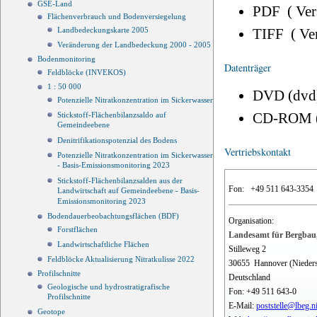
GSE-Land
PDF ( Ve
Flächenverbrauch und Bodenversiegelung
TIFF ( Ve
Landbedeckungskarte 2005
Veränderung der Landbedeckung 2000 - 2005
Bodenmonitoring
Datenträger
Feldblöcke (INVEKOS)
1 : 50 000
DVD (dvd
Potenzielle Nitratkonzentration im Sickerwasser
CD-ROM 
Stickstoff-Flächenbilanzsaldo auf
Gemeindeebene
Denitrifikationspotenzial des Bodens
Vertriebskontakt
Potenzielle Nitratkonzentration im Sickerwasser
- Basis-Emissionsmonitoring 2023
Stickstoff-Flächenbilanzsalden aus der
Fon:
+49 511 643-3354
Landwirtschaft auf Gemeindeebene - Basis-
Emissionsmonitoring 2023
Bodendauerbeobachtungsflächen (BDF)
Organisation:
Forstflächen
Landesamt für Bergbau,
Landwirtschaftliche Flächen
Stilleweg 2
Feldblöcke Aktualisierung Nitratkulisse 2022
30655
Hannover (Nieder
Profilschnitte
Deutschland
Geologische und hydrostratigrafische
Fon:
+49 511 643-0
Profilschnitte
E-Mail:
poststelle@lbeg.n
Geotope