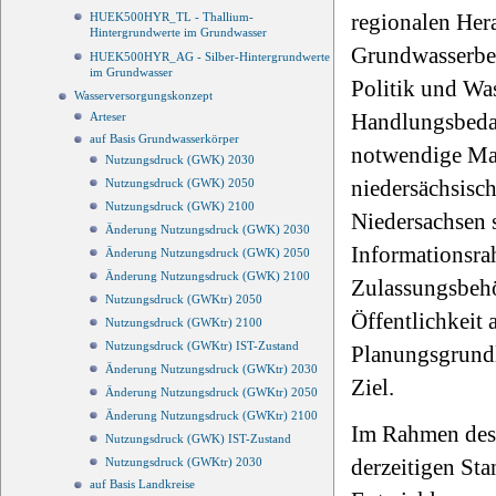
regionalen Her
HUEK500HYR_TL - Thallium-
Hintergrundwerte im Grundwasser
Grundwasserbew
HUEK500HYR_AG - Silber-Hintergrundwerte
im Grundwasser
Politik und Wa
Wasserversorgungskonzept
Handlungsbedar
Arteser
auf Basis Grundwasserkörper
notwendige Maß
Nutzungsdruck (GWK) 2030
niedersächsisc
Nutzungsdruck (GWK) 2050
Nutzungsdruck (GWK) 2100
Niedersachsen s
Änderung Nutzungsdruck (GWK) 2030
Informationsra
Änderung Nutzungsdruck (GWK) 2050
Änderung Nutzungsdruck (GWK) 2100
Zulassungsbehö
Nutzungsdruck (GWKtr) 2050
Öffentlichkeit 
Nutzungsdruck (GWKtr) 2100
Nutzungsdruck (GWKtr) IST-Zustand
Planungsgrundl
Änderung Nutzungsdruck (GWKtr) 2030
Ziel.
Änderung Nutzungsdruck (GWKtr) 2050
Änderung Nutzungsdruck (GWKtr) 2100
Im Rahmen des 
Nutzungsdruck (GWK) IST-Zustand
derzeitigen Sta
Nutzungsdruck (GWKtr) 2030
auf Basis Landkreise