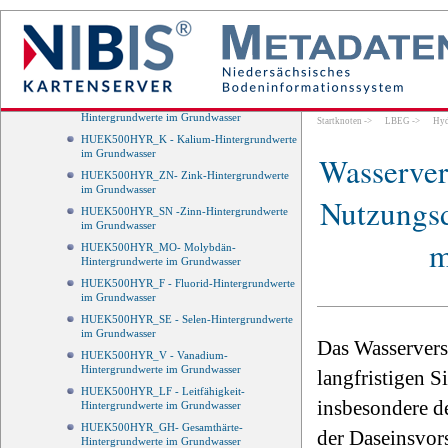
im Grundwasser
HUEK500HYR_PO4 - Phosphat-
Hintergrundwerte im Grundwasser
HUEK500HYR_BR - Brom-Hintergrundwerte
im Grundwasser
HUEK500HYR_SIO2 - Silikat-
Hintergrundwerte im Grundwasser
Startknoten
->
LBEG
->
Hyd
HUEK500HYR_K - Kalium-Hintergrundwerte
im Grundwasser
Wasserver
HUEK500HYR_ZN- Zink-Hintergrundwerte
im Grundwasser
Nutzungsd
HUEK500HYR_SN -Zinn-Hintergrundwerte
im Grundwasser
m
HUEK500HYR_MO- Molybdän-
Hintergrundwerte im Grundwasser
HUEK500HYR_F - Fluorid-Hintergrundwerte
im Grundwasser
HUEK500HYR_SE - Selen-Hintergrundwerte
im Grundwasser
Das Wasservers
HUEK500HYR_V - Vanadium-
Hintergrundwerte im Grundwasser
langfristigen S
HUEK500HYR_LF - Leitfähigkeit-
insbesondere d
Hintergrundwerte im Grundwasser
HUEK500HYR_GH- Gesamthärte-
der Daseinsvor
Hintergrundwerte im Grundwasser