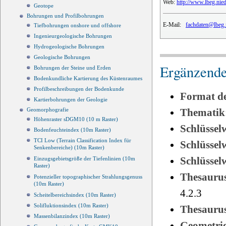
Web:
http://www.lbeg.nie
Geotope
Bohrungen und Profilbohrungen
E-Mail:
fachdaten@lbeg.
Tiefbohrungen onshore und offshore
Ingenieurgeologische Bohrungen
Hydrogeologische Bohrungen
Geologische Bohrungen
Ergänzende
Bohrungen der Steine und Erden
Bodenkundliche Kartierung des Küstenraumes
Profilbeschreibungen der Bodenkunde
Format d
Kartierbohrungen der Geologie
Thematik
Geomorphografie
Höhenraster sDGM10 (10 m Raster)
Schlüssel
Bodenfeuchteindex (10m Raster)
TCI Low (Terrain Classification Index für
Schlüsse
Senkenbereiche) (10m Raster)
Schlüsse
Einzugsgebietsgröße der Tiefenlinien (10m
Raster)
Thesauru
Potenzieller topographischer Strahlungsgenuss
(10m Raster)
4.2.3
Scheitelbereichsindex (10m Raster)
Solifluktionsindex (10m Raster)
Thesauru
Massenbilanzindex (10m Raster)
Geometri