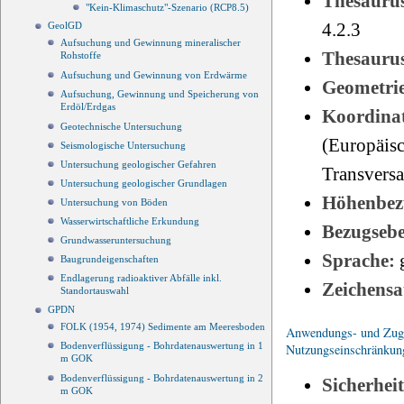
Thesauru
"Kein-Klimaschutz"-Szenario (RCP8.5)
4.2.3
GeolGD
Aufsuchung und Gewinnung mineralischer
Thesauru
Rohstoffe
Aufsuchung und Gewinnung von Erdwärme
Geometri
Aufsuchung, Gewinnung und Speicherung von
Erdöl/Erdgas
Koordinat
Geotechnische Untersuchung
(Europäisc
Seismologische Untersuchung
Untersuchung geologischer Gefahren
Transvers
Untersuchung geologischer Grundlagen
Höhenbez
Untersuchung von Böden
Wasserwirtschaftliche Erkundung
Bezugseb
Grundwasseruntersuchung
Sprache:
Baugrundeigenschaften
Endlagerung radioaktiver Abfälle inkl.
Zeichensa
Standortauswahl
GPDN
FOLK (1954, 1974) Sedimente am Meeresboden
Anwendungs- und Zugri
Bodenverflüssigung - Bohrdatenauswertung in 1
Nutzungseinschränkun
m GOK
Bodenverflüssigung - Bohrdatenauswertung in 2
Sicherhei
m GOK