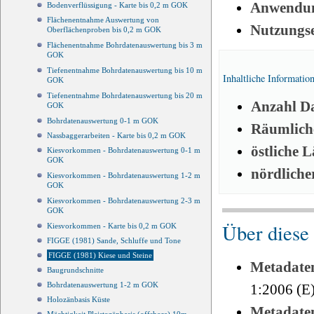
Anwendun
Bodenverflüssigung - Karte bis 0,2 m GOK
Flächenentnahme Auswertung von
Nutzungs
Oberflächenproben bis 0,2 m GOK
Flächenentnahme Bohrdatenauswertung bis 3 m
GOK
Tiefenentnahme Bohrdatenauswertung bis 10 m
Inhaltliche Informatio
GOK
Tiefenentnahme Bohrdatenauswertung bis 20 m
Anzahl Da
GOK
Bohrdatenauswertung 0-1 m GOK
Räumliche
Nassbaggerarbeiten - Karte bis 0,2 m GOK
östliche 
Kiesvorkommen - Bohrdatenauswertung 0-1 m
GOK
nördliche
Kiesvorkommen - Bohrdatenauswertung 1-2 m
GOK
Kiesvorkommen - Bohrdatenauswertung 2-3 m
GOK
Über diese
Kiesvorkommen - Karte bis 0,2 m GOK
FIGGE (1981) Sande, Schluffe und Tone
FIGGE (1981) Kiese und Steine
Metadate
Baugrundschnitte
Bohrdatenauswertung 1-2 m GOK
1:2006 (E
Holozänbasis Küste
Metadate