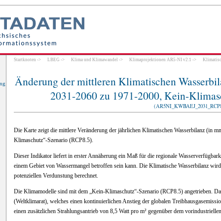
ung
ung
Startknoten
->
LBEG
->
Klima und Klimawandel
->
Klimaprojektionen AR5-NI v2.1
->
Klimatis
Änderung der mittleren Klimatischen Wasserbil
ung
2031-2060 zu 1971-2000, Kein-Klimas
(AR5NI_KWBAEJ_2031_RCP8
Die Karte zeigt die mittlere Veränderung der jährlichen Klimatischen Wasserbilanz (i
Klimaschutz“-Szenario (RCP8.5).
Dieser Indikator liefert in erster Annäherung ein Maß für die regionale Wasserverfügbark
einem Gebiet von Wassermangel betroffen sein kann. Die Klimatische Wasserbilanz wird
potenziellen Verdunstung berechnet.
Die Klimamodelle sind mit dem „Kein-Klimaschutz“-Szenario (RCP8.5) angetrieben. Dab
(Weltklimarat), welches einen kontinuierlichen Anstieg der globalen Treibhausgasemissi
einen zusätzlichen Strahlungsantrieb von 8,5 Watt pro m² gegenüber dem vorindustrielle