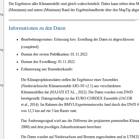
Die Ergebnisse aller Klimamodelle sind gleich wahrscheinlich. Daher kann neben dem Mit
(Maximum) und untere (Minimum) Rand der Ergebnisbandbreite über den MapTip abge
ung
Informationen zu den Daten
Bearbeitungsstatus:
Erfassung bzw. Erstellung der Daten ist abgeschlossen
(completed).
ung
Datum der ersten Publikation:
01.11.2022
Datum der Erstellung:
01.11.2022
Erläuterung zur Datenherkunft:
Die Klimaprojektionsdaten stellen die Ergebnisse eines Ensembles
ung
(Niedersächsische Klimaensemble AR5-NI v2.1) aus verschiedenen
Klimamodellen dar (HAJATI ET AL., 2022). Die Daten wurden vom DWD
bereitgestellt. Datengrundlage ist das EURO-CORDEX Ensemble (JACOB
et al., 2014). Im Rahmen des BMVI-Expertennetzwerks fand durch den DWD für
von 12,5 km auf ein 5 km Raster statt.
Das Änderungssignal wird aus der Differenz der projizierten potenziellen Klima
2000) und dem jeweiligen Zukunftszeitraum berechnet.
Die Daten wurden auf Niedersachsen und Bremen zugeschnitten und in UTM32 