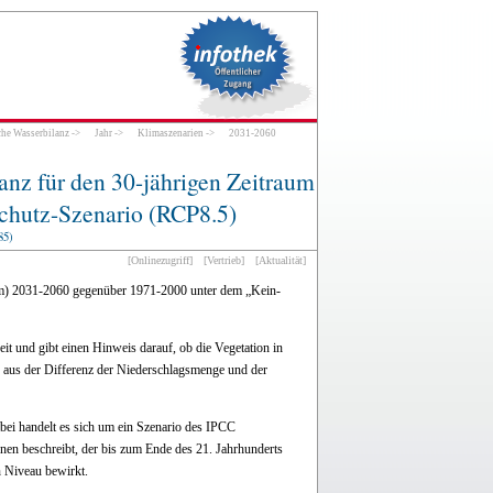
che Wasserbilanz
->
Jahr
->
Klimaszenarien
->
2031-2060
anz für den 30-jährigen Zeitraum
chutz-Szenario (RCP8.5)
5)
[Onlinezugriff]
[Vertrieb]
[Aktualität]
n mm) 2031-2060 gegenüber 1971-2000 unter dem „Kein-
eit und gibt einen Hinweis darauf, ob die Vegetation in
 aus der Differenz der Niederschlagsmenge und der
ei handelt es sich um ein Szenario des IPCC
onen beschreibt, der bis zum Ende des 21. Jahrhunderts
n Niveau bewirkt.