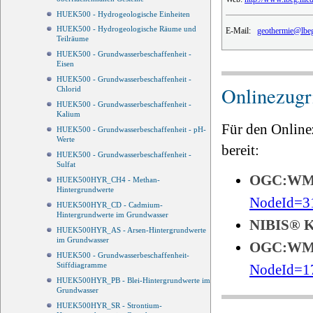
HUEK500 - Hydrogeologische Einheiten
HUEK500 - Hydrogeologische Räume und
E-Mail:
geothermie@lbeg
Teilräume
HUEK500 - Grundwasserbeschaffenheit -
Eisen
HUEK500 - Grundwasserbeschaffenheit -
Onlinezugri
Chlorid
HUEK500 - Grundwasserbeschaffenheit -
Kalium
Für den Online
HUEK500 - Grundwasserbeschaffenheit - pH-
Werte
bereit:
HUEK500 - Grundwasserbeschaffenheit -
Sulfat
OGC:W
HUEK500HYR_CH4 - Methan-
Hintergrundwerte
NodeId=3
HUEK500HYR_CD - Cadmium-
Hintergrundwerte im Grundwasser
NIBIS®
HUEK500HYR_AS - Arsen-Hintergrundwerte
im Grundwasser
OGC:W
HUEK500 - Grundwasserbeschaffenheit-
Stiffdiagramme
NodeId=1
HUEK500HYR_PB - Blei-Hintergrundwerte im
Grundwasser
HUEK500HYR_SR - Strontium-