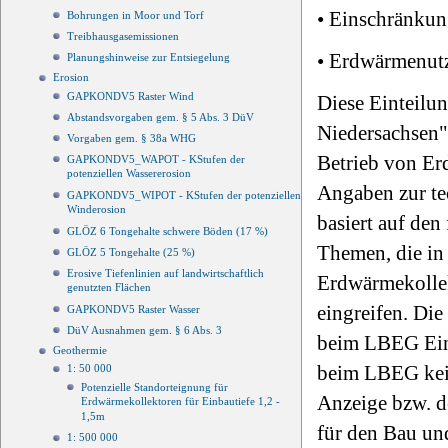
• Einschränku
Bohrungen in Moor und Torf
Treibhausgasemissionen
• Erdwärmenutz
Planungshinweise zur Entsiegelung
Erosion
GAPKONDV5 Raster Wind
Diese Einteilu
Abstandsvorgaben gem. § 5 Abs. 3 DüV
Niedersachsen"
Vorgaben gem. § 38a WHG
Betrieb von Erd
GAPKONDV5_WAPOT - KStufen der
potenziellen Wassererosion
Angaben zur te
GAPKONDV5_WIPOT - KStufen der potenziellen
Winderosion
basiert auf den
GLÖZ 6 Tongehalte schwere Böden (17 %)
Themen, die in
GLÖZ 5 Tongehalte (25 %)
Erosive Tiefenlinien auf landwirtschaftlich
Erdwärmekollek
genutzten Flächen
eingreifen. Die
GAPKONDV5 Raster Wasser
DüV Ausnahmen gem. § 6 Abs. 3
beim LBEG Eins
Geothermie
beim LBEG kein
1: 50 000
Potenzielle Standorteignung für
Anzeige bzw. d
Erdwärmekollektoren für Einbautiefe 1,2 -
1,5m
für den Bau und
1: 500 000