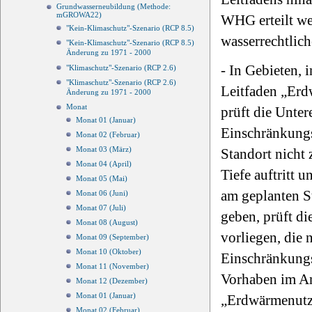
Grundwasserneubildung (Methode:
mGROWA22)
WHG erteilt wer
"Kein-Klimaschutz"-Szenario (RCP 8.5)
wasserrechtlic
"Kein-Klimaschutz"-Szenario (RCP 8.5)
Änderung zu 1971 - 2000
- In Gebieten,
"Klimaschutz"-Szenario (RCP 2.6)
"Klimaschutz"-Szenario (RCP 2.6)
Leitfaden „Erd
Änderung zu 1971 - 2000
Monat
prüft die Unte
Monat 01 (Januar)
Einschränkungs
Monat 02 (Februar)
Monat 03 (März)
Standort nicht 
Monat 04 (April)
Tiefe auftritt 
Monat 05 (Mai)
am geplanten S
Monat 06 (Juni)
Monat 07 (Juli)
geben, prüft d
Monat 08 (August)
vorliegen, die 
Monat 09 (September)
Monat 10 (Oktober)
Einschränkungs
Monat 11 (November)
Vorhaben im An
Monat 12 (Dezember)
Monat 01 (Januar)
„Erdwärmenutz
Monat 02 (Februar)