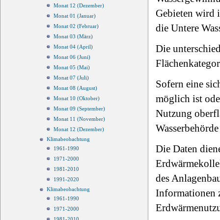
Monat 12 (Dezember)
Gebieten wird 
Monat 01 (Januar)
die Untere Was
Monat 02 (Februar)
Monat 03 (März)
Die unterschie
Monat 04 (April)
Monat 06 (Juni)
Flächenkategor
Monat 05 (Mai)
Monat 07 (Juli)
Sofern eine sic
Monat 08 (August)
möglich ist ode
Monat 10 (Oktober)
Monat 09 (September)
Nutzung oberfl
Monat 11 (November)
Wasserbehörde 
Monat 12 (Dezember)
Klimabeobachtung
Die Daten dien
1961-1990
1971-2000
Erdwärmekollek
1981-2010
des Anlagenbaus
1991-2020
Klimabeobachtung
Informationen 
1961-1990
Erdwärmenutzun
1971-2000
1981-2010