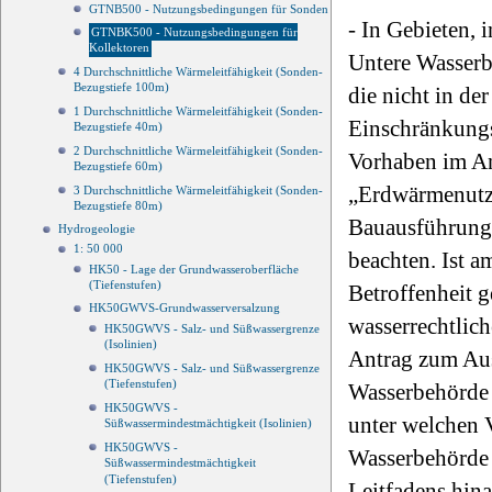
GTNB500 - Nutzungsbedingungen für Sonden
- In Gebieten,
GTNBK500 - Nutzungsbedingungen für
Kollektoren
Untere Wasserbe
4 Durchschnittliche Wärmeleitfähigkeit (Sonden-
Bezugstiefe 100m)
die nicht in de
1 Durchschnittliche Wärmeleitfähigkeit (Sonden-
Einschränkungs
Bezugstiefe 40m)
2 Durchschnittliche Wärmeleitfähigkeit (Sonden-
Vorhaben im An
Bezugstiefe 60m)
„Erdwärmenutz
3 Durchschnittliche Wärmeleitfähigkeit (Sonden-
Bezugstiefe 80m)
Bauausführung 
Hydrogeologie
1: 50 000
beachten. Ist 
HK50 - Lage der Grundwasseroberfläche
(Tiefenstufen)
Betroffenheit g
HK50GWVS-Grundwasserversalzung
wasserrechtlich
HK50GWVS - Salz- und Süßwassergrenze
(Isolinien)
Antrag zum Ausd
HK50GWVS - Salz- und Süßwassergrenze
(Tiefenstufen)
Wasserbehörde 
HK50GWVS -
unter welchen 
Süßwassermindestmächtigkeit (Isolinien)
HK50GWVS -
Wasserbehörde 
Süßwassermindestmächtigkeit
(Tiefenstufen)
Leitfadens hin