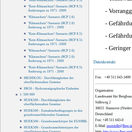
"Kein-Klimaschutz"-Szenario (RCP 8.5)
"Kein-Klimaschutz"-Szenario (RCP 8.5)
- Vorrang
Änderungen zu 1971 -2000
"Klimaschutz"-Szenario (RCP 2.6)
- Gefährdu
"Klimaschutz"-Szenario (RCP 2.6)
Änderung zu 1971 - 2000
"Kein-Klimaschutz"-Szenario (RCP 8.5)
- Gefährdu
"Kein-Klimaschutz"-Szenario (RCP 8.5)
Änderungen zu 1971 -2000
- Geringer
"Klimaschutz"-Szenario (RCP 2.6)
"Klimaschutz"-Szenario (RCP 2.6)
Änderung zu 1971 - 2000
Datenkontakt
"Kein-Klimaschutz"-Szenario (RCP 8.5)
Änderung zu 1971 - 2000
Fon:
+49 511 643-3499
HK50DLOG - Durchlässigkeiten der
oberflächennahen Gesteine
HK50 - Hydrostratigraphische Einheiten
Organisation:
1: 500 000
Landesamt für Bergbau,
HUEK500 - Durchlässigkeiten der
Stilleweg 2
oberflächennahen Gesteine
30655
Hannover (Nieder
HUEK500 - Entnahmebedingungen in den
Deutschland
grundwasserführenden Gesteinen
Fon:
+49 511 643-0
HUEK500 - Grundwasserkörper für EGWRRL
E-Mail:
poststelle@lbeg.n
HUEK500 - Grundwasserleitertypen der
Web:
http://www.lbeg.nie
oberflächennahen Gesteine