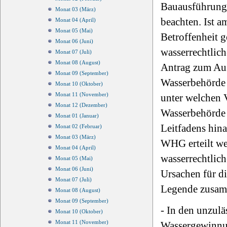
Bauausführung 
Monat 03 (März)
beachten. Ist 
Monat 04 (April)
Monat 05 (Mai)
Betroffenheit g
Monat 06 (Juni)
wasserrechtlich
Monat 07 (Juli)
Monat 08 (August)
Antrag zum Ausd
Monat 09 (September)
Wasserbehörde 
Monat 10 (Oktober)
Monat 11 (November)
unter welchen 
Monat 12 (Dezember)
Wasserbehörde 
Monat 01 (Januar)
Leitfadens hin
Monat 02 (Februar)
Monat 03 (März)
WHG erteilt wer
Monat 04 (April)
wasserrechtlic
Monat 05 (Mai)
Monat 06 (Juni)
Ursachen für di
Monat 07 (Juli)
Legende zusamm
Monat 08 (August)
Monat 09 (September)
- In den unzulä
Monat 10 (Oktober)
Monat 11 (November)
Wassergewinnun