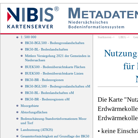
des Bodenwassers - Änderung (RCP8.5, 2031-
2060 zu 1971-2000)
BK50 - Auswertung: Denitrifikationspotenzial
BK50 - Aktueller Bodenwasservorrat [in %
nFK] (IWAN7 Dimension)
BK50 - Auswertung: Kühlleistung (1991-2020)
1: 500 000
Startknoten
->
LBEG
->
Geo
BK50-BGL500 - Bodengrosslandschaften
Nutzung
BK50-BL- Bodenlandschaften
Mittlere Versiegelung 2021 der Gemeinden in
Niedersachsen
für
BUEK500 - Bodenübersichtskarte Flächen
BUEK500 - Bodenübersichtskarte Linien
BK50-BR - Bodenregionen
BK50-BGL500 - Bodengrosslandschaften oM
BK50-BL- Bodenlandschaften oM
Die Karte "Nut
BK50-BR - Bodenregionen oM
Moorgebiete
Erdwärmekollek
Abtorfungsflächen
Erdwärmekollek
Bodenschätzung-Standortinformationen Moor
und Torf
• keine Einsc
Landnutzung (ATKIS)
Gesamttorfmächtigkeit auf Grundlage der BK50