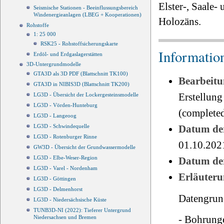
Elster-, Saale-
Seismische Stationen - Beeinflussungsbereich
Windenergieanlagen (LBEG + Kooperationen)
Holozäns.
Rohstoffe
1: 25 000
RSK25 - Rohstoffsicherungskarte
Informatio
Erdöl- und Erdgaslagerstätten
3D-Untergrundmodelle
GTA3D als 3D PDF (Blattschnitt TK100)
Bearbeitu
GTA3D in NIBIS3D (Blattschnitt TK200)
Erstellung
LG3D - Übersicht der Lockergesteinsmodelle
LG3D - Vörden-Hunteburg
(completed
LG3D - Langeoog
LG3D - Schwindequelle
Datum der
LG3D - Rotenburger Rinne
01.10.202
GW3D - Übersicht der Grundwassermodelle
LG3D - Elbe-Weser-Region
Datum der
LG3D - Varel - Nordenham
Erläuteru
LG3D - Göttingen
LG3D - Delmenhorst
Datengrun
LG3D - Niedersächsische Küste
TUNB3D-NI (2022): Tieferer Untergrund
- Bohrung
Niedersachsen und Bremen