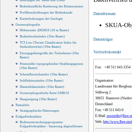
Bohrungen der Steine und Erden
Bodenkundliche Kartierung des Küstenraumes
Datenformate
Profilbeschreibungen der Bodenkunde
Kartierbohrungen der Geologie
SKUA-Obj
Geomorphografie
Höhenraster sDGM10 (10 m Raster)
Bodenfeuchteindex (10m Raster)
Datenträger
TCI Low (Terrain Classification Index für
Senkenbereiche) (10m Raster)
Vertriebskontakt
Einzugsgebietsgröße der Tiefenlinien (10m
Raster)
Potenzieller topographischer Strahlungsgenuss
Fon:
+49 511 643-3354
(10m Raster)
Scheitelbereichsindex (10m Raster)
Organisation:
Solifluktionsindex (10m Raster)
Landesamt für Bergbau,
Massenbilanzindex (10m Raster)
Stilleweg 2
Geomorphografische Karte GMK10
30655
Hannover (Nieder
Hangneigung (10m Raster)
Deutschland
PastraInfo
Fon:
+49 511 643-0
Stratigraphische Datierungen
E-Mail:
poststelle@lbeg.n
Erdgasförderplätze
Web:
http://www.lbeg.nie
Bodenuntersuchungsprogramm
Erdgasförderplätze - Sanierung abgeschlossen