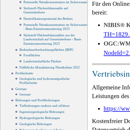
Für den Online
Potenzielle Nitratkonzentration im Sickerwasser
Stickstoff-Flächenbilanzsaldo auf
bereit:
Gemeindeebene
Denitrifikationspotenzial des Bodens
NIBIS®
Potenzielle Nitratkonzentration im Sickerwasser
- Basis-Emissionsmonitoring 2023
TH=1829.
Stickstoff-Flächenbilanzsalden aus der
Landwirtschaft auf Gemeindeebene - Basis-
OGC:W
Emissionsmonitoring 2023
Bodendauerbeobachtungsflächen (BDF)
NodeId=2
Forstflächen
Landwirtschaftliche Flächen
Feldblöcke Aktualisierung Nitratkulisse 2022
Vertriebsi
Profilschnitte
Geologische und hydrostratigrafische
Profilschnitte
Allgemeine Inf
Geotope
Leistungen des 
Geotope
Bohrungen und Profilbohrungen
Tiefbohrungen onshore und offshore
https://ww
Ingenieurgeologische Bohrungen
Hydrogeologische Bohrungen
Kostenfreier D
Geologische Bohrungen
Datenvertrieb