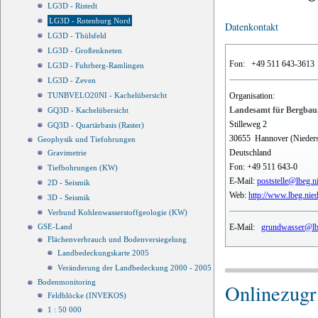
LG3D - Ristedt
LG3D - Rotenburg Nord
Datenkontakt
LG3D - Thülsfeld
LG3D - Großenkneten
Fon:
+49 511 643-3613
LG3D - Fuhrberg-Ramlingen
LG3D - Zeven
Organisation:
TUNBVELO20NI - Kachelübersicht
Landesamt für Bergbau,
GQ3D - Kachelübersicht
Stilleweg 2
GQ3D - Quartärbasis (Raster)
30655
Hannover (Nieder
Geophysik und Tiefohrungen
Deutschland
Gravimetrie
Fon:
+49 511 643-0
Tiefbohrungen (KW)
E-Mail:
poststelle@lbeg.n
2D - Seismik
Web:
http://www.lbeg.nie
3D - Seismik
Verbund Kohlenwasserstoffgeologie (KW)
E-Mail:
grundwasser@lbe
GSE-Land
Flächenverbrauch und Bodenversiegelung
Landbedeckungskarte 2005
Veränderung der Landbedeckung 2000 - 2005
Bodenmonitoring
Onlinezugri
Feldblöcke (INVEKOS)
1 : 50 000