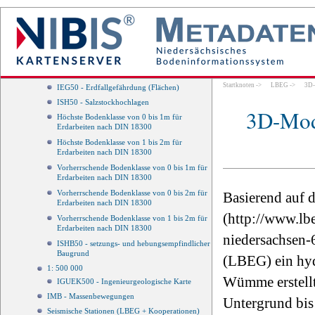
Versickerungsmulde
Versickerungsteich
Rigole
Ingenieurgeologie
1: 50 000
IGK50 - Ingenieurgeologische Karte
Startknoten
->
LBEG
->
3D-
IEG50 - Erdfallgefährdung (Flächen)
ISH50 - Salzstockhochlagen
3D-Mode
Höchste Bodenklasse von 0 bis 1m für
Erdarbeiten nach DIN 18300
Höchste Bodenklasse von 1 bis 2m für
Erdarbeiten nach DIN 18300
Vorherrschende Bodenklasse von 0 bis 1m für
Erdarbeiten nach DIN 18300
Vorherrschende Bodenklasse von 0 bis 2m für
Basierend auf 
Erdarbeiten nach DIN 18300
(http://www.lb
Vorherrschende Bodenklasse von 1 bis 2m für
Erdarbeiten nach DIN 18300
niedersachsen-
ISHB50 - setzungs- und hebungsempfindlicher
Baugrund
(LBEG) ein hyd
1: 500 000
Wümme erstellt
IGUEK500 - Ingenieurgeologische Karte
IMB - Massenbewegungen
Untergrund bis 
Seismische Stationen (LBEG + Kooperationen)