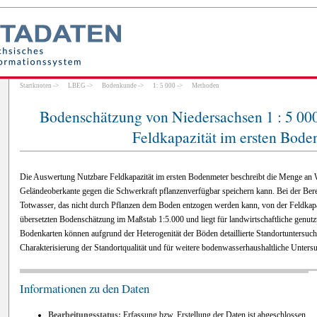
Startknoten
->
LBEG
->
Bodenkunde
->
1: 5 000
->
Methoden
Bodenschätzung von Niedersachsen 1 : 5 00
Feldkapazität im ersten Bode
Die Auswertung Nutzbare Feldkapazität im ersten Bodenmeter beschreibt die Menge an Wa
Geländeoberkante gegen die Schwerkraft pflanzenverfügbar speichern kann. Bei der Ber
Totwasser, das nicht durch Pflanzen dem Boden entzogen werden kann, von der Feldkapa
übersetzten Bodenschätzung im Maßstab 1:5.000 und liegt für landwirtschaftliche genut
Bodenkarten können aufgrund der Heterogenität der Böden detaillierte Standortuntersuc
Charakterisierung der Standortqualität und für weitere bodenwasserhaushaltliche Unter
Informationen zu den Daten
Bearbeitungsstatus:
Erfassung bzw. Erstellung der Daten ist abgeschlossen