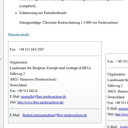
(completed).
Erläuterung zur Datenherkunft:
Datengrundlage: Übersetzte Bodenschätzung 1:5.000 von Niedersachsen
Datenkontakt
Fon:
+49 511 643-3597
n
Fon:
+49 511
Organisation:
Landesamt für Bergbau, Energie und Geologie (LBEG)
Stilleweg 2
Organisation:
30655
Hannover (Niedersachsen)
Landesamt fü
Deutschland
Stilleweg 2
Fon:
+49 511 643-0
30655
Hannov
E-Mail:
poststelle@lbeg.niedersachsen.de
Deutschland
Web:
http://www.lbeg.niedersachsen.de/
Fon:
+49 511 
E-Mail:
postst
Web:
http://ww
E-Mail:
BodenLandesaufnahme@lbeg.niedersachsen.de
E-Mail:
boden