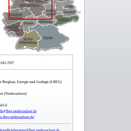
 643-3597
r Bergbau, Energie und Geologie (LBEG)
er (Niedersachsen)
643-0
elle@lbeg.niedersachsen.de
w.lbeg.niedersachsen.de/
kundlicheberatung@lbeg.niedersachsen.de