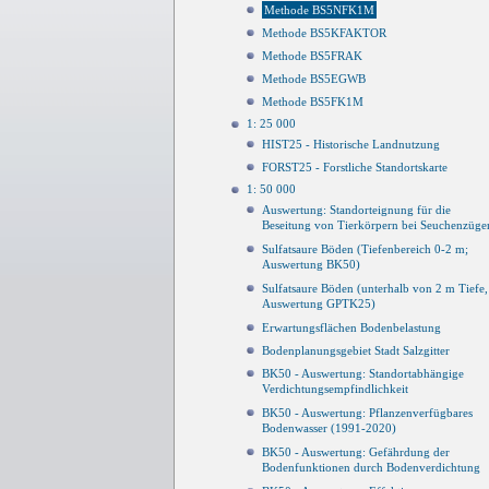
Methode BS5NFK1M
Methode BS5KFAKTOR
Methode BS5FRAK
Methode BS5EGWB
Methode BS5FK1M
1: 25 000
HIST25 - Historische Landnutzung
FORST25 - Forstliche Standortskarte
1: 50 000
Auswertung: Standorteignung für die
Beseitung von Tierkörpern bei Seuchenzüge
Sulfatsaure Böden (Tiefenbereich 0-2 m;
Auswertung BK50)
Sulfatsaure Böden (unterhalb von 2 m Tiefe,
Auswertung GPTK25)
Erwartungsflächen Bodenbelastung
Bodenplanungsgebiet Stadt Salzgitter
BK50 - Auswertung: Standortabhängige
Verdichtungsempfindlichkeit
BK50 - Auswertung: Pflanzenverfügbares
Bodenwasser (1991-2020)
BK50 - Auswertung: Gefährdung der
Bodenfunktionen durch Bodenverdichtung