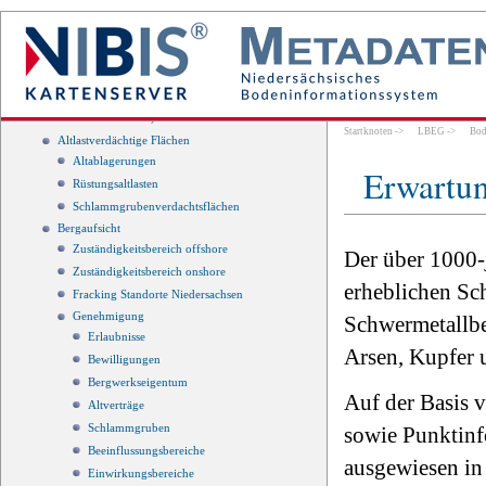
GK25 - Geologische Karte, Detailkartierung
GK25 - Geologische Karte,
Übersichtskartierung
GKK25 - Profiltypen des Küstenholozäns
(GPTK25)
GKK25 - Relief der Holozänbasis (GHBK25-
Tiefenstufen)
Startknoten
->
LBEG
->
Bod
Altlastverdächtige Flächen
Altablagerungen
Erwartun
Rüstungsaltlasten
Schlammgrubenverdachtsflächen
Bergaufsicht
Zuständigkeitsbereich offshore
Der über 1000-j
Zuständigkeitsbereich onshore
erheblichen Sc
Fracking Standorte Niedersachsen
Genehmigung
Schwermetallbe
Erlaubnisse
Arsen, Kupfer 
Bewilligungen
Bergwerkseigentum
Auf der Basis 
Altverträge
Schlammgruben
sowie Punktin
Beeinflussungsbereiche
ausgewiesen in
Einwirkungsbereiche