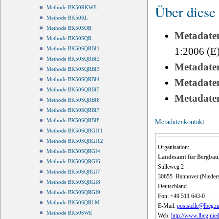
Über diese
Methode BK50RKWE
Methode BK50RL
Methode BK50SOB
Metadate
Methode BK50SQR
1:2006 (E
Methode BK50SQRBI1
Methode BK50SQRBI2
Metadate
Methode BK50SQRBI3
Methode BK50SQRBI4
Metadate
Methode BK50SQRBI5
Metadate
Methode BK50SQRBI6
Methode BK50SQRBI7
Metadatenkontakt
Methode BK50SQRBI8
Methode BK50SQRGI11
Methode BK50SQRGI12
Organisation:
Methode BK50SQRGI4
Landesamt für Bergbau,
Methode BK50SQRGI6
Stilleweg 2
Methode BK50SQRGI7
30655
Hannover (Nieder
Methode BK50SQRGI8
Deutschland
Methode BK50SQRGI9
Fon:
+49 511 643-0
Methode BK50SQRLM
E-Mail:
poststelle@lbeg.n
Methode BK50SWE
Web:
http://www.lbeg.nie