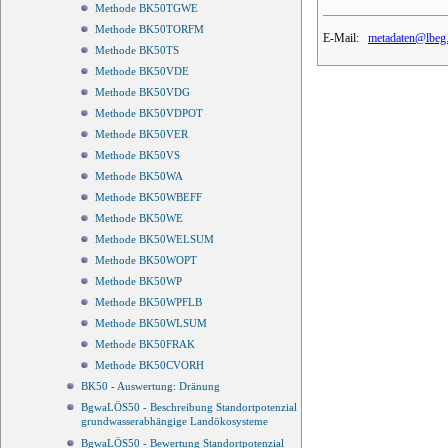
Methode BK50TGWE
Methode BK50TORFM
E-Mail:
metadaten@lbeg.
Methode BK50TS
Methode BK50VDE
Methode BK50VDG
Methode BK50VDPOT
Methode BK50VER
Methode BK50VS
Methode BK50WA
Methode BK50WBEFF
Methode BK50WE
Methode BK50WELSUM
Methode BK50WOPT
Methode BK50WP
Methode BK50WPFLB
Methode BK50WLSUM
Methode BK50FRAK
Methode BK50CVORH
BK50 - Auswertung: Dränung
BgwaLÖS50 - Beschreibung Standortpotenzial
grundwasserabhängige Landökosysteme
BgwaLÖS50 - Bewertung Standortpotenzial