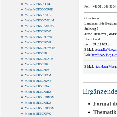
Methode BK50CORG
Fon:
+49 511 643-3354
Methode BK50CORGH
Methode BK50CVOR
Organisation:
Methode BK50CWSUM
Landesamt für Bergbau,
Methode BK50EAKWA
Stilleweg 2
Methode BK50EGWA
30655
Hannover (Nieder
Methode BK50EGWB
Deutschland
Methode BK50EGWP
Fon:
+49 511 643-0
Methode BK50EGWSTF
E-Mail:
poststelle@lbeg.n
Methode BK50EK
Web:
http://www.lbeg.nie
Methode BK50ENATWI
Methode BK50FBA
E-Mail:
fachdaten@lbeg.
Methode BK50FBM
Methode BK50FK1M
Methode BK50FKWE
Methode BK50FOA
Ergänzende
Methode BK50FOBO
Methode BK50FOBPSM
Format d
Methode BK50FOEO
Methode BK50FOEPSM
Thematik
Methode BK50FOVO