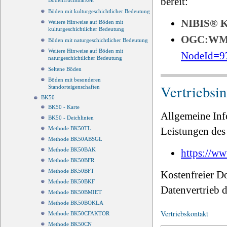
bereit:
Bodenfruchtbarkeit
Böden mit kulturgeschichtlicher Bedeutung
NIBIS®
Weitere Hinweise auf Böden mit
kulturgeschichtlicher Bedeutung
OGC:W
Böden mit naturgeschichtlicher Bedeutung
Weitere Hinweise auf Böden mit
NodeId=9
naturgeschichtlicher Bedeutung
Seltene Böden
Böden mit besonderen
Vertriebsi
Standorteigenschaften
BK50
BK50 - Karte
Allgemeine Inf
BK50 - Deichlinien
Leistungen des 
Methode BK50TL
Methode BK50ABSGL
Methode BK50BAK
https://ww
Methode BK50BFR
Methode BK50BFT
Kostenfreier D
Methode BK50BKF
Datenvertrieb
Methode BK50BMIET
Methode BK50BOKLA
Vertriebskontakt
Methode BK50CFAKTOR
Methode BK50CN