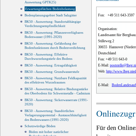
Auswertung GPTK25)
Erwartungsflächen Bodenbelastung
Fon:
+49 511 643-3597
Bodenplanungsgebiet Stadt Salzgitter
BK50 - Auswertung: Standortabhängige
Verdichtungsempfindlichkeit
Organisation:
BK50 - Auswertung: Pflanzenverfügbares
Landesamt für Bergbau,
Bodenwasser (1991-2020)
Stilleweg 2
BK50 - Auswertung: Gefährdung der
30655
Hannover (Nieder
Bodenfunktionen durch Bodenverdichtung
Deutschland
BK50 - Auswertung: Effektive
Durchwurzelungstiefe des Bodens
Fon:
+49 511 643-0
E-Mail:
poststelle@lbeg.n
BK50 - Auswertung: Ertragsfähigkeit
Web:
http://www.lbeg.nie
BK50 - Auswertung: Grundwasserstufe
BK50 - Auswertung: Nutzbare Feldkapazität
des effektiven Wurzelraumes
E-Mail:
BodenLandesauf
BK50 - Auswertung: Relative Bindungsstärke
des Oberbodens für Schwermetalle - Cadmium
BK50 - Auswertung: Sickerwasserrate (1991-
2020)
Onlinezugri
BK50 - Auswertung: Standörtliches
Verlagerungspotential - Austauschhäufigkeit
des Bodenwassers (1991-2020)
Für den Online
Schutzwürdige Böden
Böden mit hoher natürlicher