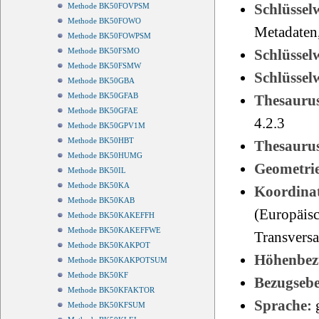
Schlüssel
Methode BK50FOVPSM
Methode BK50FOWO
Metadaten
Methode BK50FOWPSM
Schlüsse
Methode BK50FSMO
Methode BK50FSMW
Schlüsse
Methode BK50GBA
Methode BK50GFAB
Thesauru
Methode BK50GFAE
4.2.3
Methode BK50GPV1M
Methode BK50HBT
Thesauru
Methode BK50HUMG
Geometri
Methode BK50IL
Methode BK50KA
Koordinat
Methode BK50KAB
(Europäisc
Methode BK50KAKEFFH
Methode BK50KAKEFFWE
Transvers
Methode BK50KAKPOT
Höhenbez
Methode BK50KAKPOTSUM
Methode BK50KF
Bezugseb
Methode BK50KFAKTOR
Sprache:
Methode BK50KFSUM