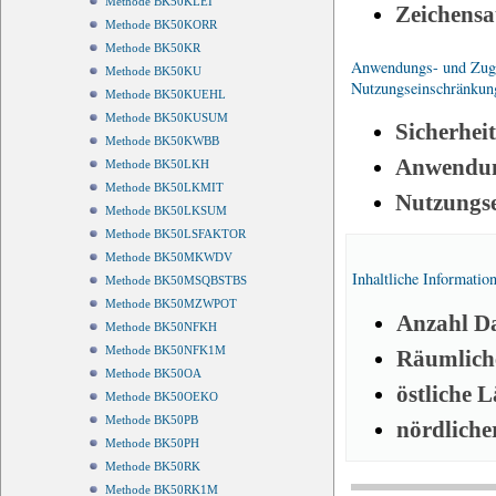
Methode BK50KLEI
Zeichensa
Methode BK50KORR
Methode BK50KR
Anwendungs- und Zugri
Methode BK50KU
Nutzungseinschränkun
Methode BK50KUEHL
Methode BK50KUSUM
Sicherhei
Methode BK50KWBB
Anwendun
Methode BK50LKH
Methode BK50LKMIT
Nutzungs
Methode BK50LKSUM
Methode BK50LSFAKTOR
Methode BK50MKWDV
Inhaltliche Informatio
Methode BK50MSQBSTBS
Methode BK50MZWPOT
Anzahl Da
Methode BK50NFKH
Methode BK50NFK1M
Räumliche
Methode BK50OA
östliche 
Methode BK50OEKO
Methode BK50PB
nördliche
Methode BK50PH
Methode BK50RK
Methode BK50RK1M