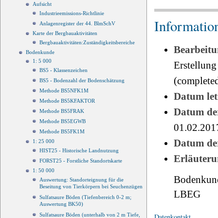
Aufsicht
Industrieemissions-Richtlinie
Informatio
Anlagenregister der 44. BlmSchV
Karte der Bergbauaktivitäten
Bergbauaktivitäten:Zuständigkeitsbereiche
Bearbeitu
Bodenkunde
1: 5 000
Erstellung
BS5 - Klassenzeichen
(completed
BS5 - Bodenzahl der Bodenschätzung
Methode BS5NFK1M
Datum le
Methode BS5KFAKTOR
Datum der
Methode BS5FRAK
Methode BS5EGWB
01.02.201
Methode BS5FK1M
Datum der
1: 25 000
HIST25 - Historische Landnutzung
Erläuteru
FORST25 - Forstliche Standortskarte
1: 50 000
Bodenkund
Auswertung: Standorteignung für die
Beseitung von Tierkörpern bei Seuchenzügen
LBEG
Sulfatsaure Böden (Tiefenbereich 0-2 m;
Auswertung BK50)
Sulfatsaure Böden (unterhalb von 2 m Tiefe,
Datenkontakt