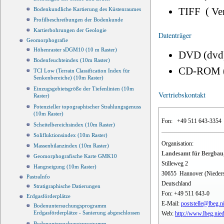
TIFF ( Ve
Bodenkundliche Kartierung des Küstenraumes
Profilbeschreibungen der Bodenkunde
Kartierbohrungen der Geologie
Datenträger
Geomorphografie
Höhenraster sDGM10 (10 m Raster)
DVD (dvd
Bodenfeuchteindex (10m Raster)
CD-ROM 
TCI Low (Terrain Classification Index für
Senkenbereiche) (10m Raster)
Einzugsgebietsgröße der Tiefenlinien (10m
Vertriebskontakt
Raster)
Potenzieller topographischer Strahlungsgenuss
(10m Raster)
Fon:
+49 511 643-3354
Scheitelbereichsindex (10m Raster)
Solifluktionsindex (10m Raster)
Organisation:
Massenbilanzindex (10m Raster)
Landesamt für Bergbau,
Geomorphografische Karte GMK10
Stilleweg 2
Hangneigung (10m Raster)
30655
Hannover (Nieder
PastraInfo
Deutschland
Stratigraphische Datierungen
Fon:
+49 511 643-0
Erdgasförderplätze
E-Mail:
poststelle@lbeg.n
Bodenuntersuchungsprogramm
Erdgasförderplätze - Sanierung abgeschlossen
Web:
http://www.lbeg.nie
Bodenuntersuchungsprogramm