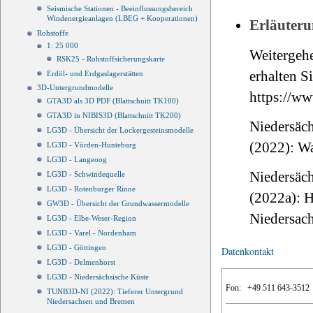
Seismische Stationen - Beeinflussungsbereich
Windenergieanlagen (LBEG + Kooperationen)
Erläuteru
Rohstoffe
1: 25 000
Weitergeh
RSK25 - Rohstoffsicherungskarte
erhalten Si
Erdöl- und Erdgaslagerstätten
3D-Untergrundmodelle
https://ww
GTA3D als 3D PDF (Blattschnitt TK100)
GTA3D in NIBIS3D (Blattschnitt TK200)
Niedersäch
LG3D - Übersicht der Lockergesteinsmodelle
(2022): W
LG3D - Vörden-Hunteburg
LG3D - Langeoog
Niedersäch
LG3D - Schwindequelle
LG3D - Rotenburger Rinne
(2022a): 
GW3D - Übersicht der Grundwassermodelle
Niedersac
LG3D - Elbe-Weser-Region
LG3D - Varel - Nordenham
LG3D - Göttingen
Datenkontakt
LG3D - Delmenhorst
LG3D - Niedersächsische Küste
Fon:
+49 511 643-3512
TUNB3D-NI (2022): Tieferer Untergrund
Niedersachsen und Bremen