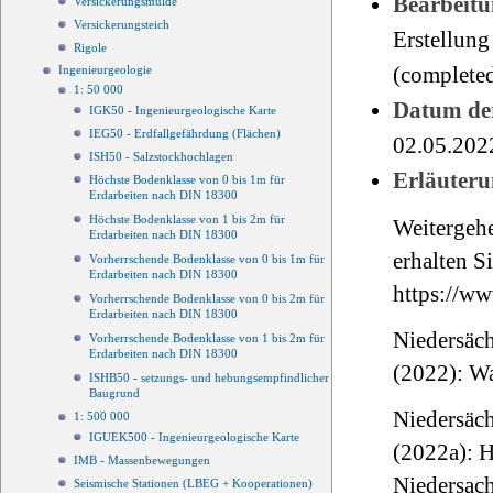
Bearbeitu
Versickerungsmulde
Versickerungsteich
Erstellung
Rigole
(completed
Ingenieurgeologie
1: 50 000
Datum der
IGK50 - Ingenieurgeologische Karte
IEG50 - Erdfallgefährdung (Flächen)
02.05.202
ISH50 - Salzstockhochlagen
Erläuteru
Höchste Bodenklasse von 0 bis 1m für
Erdarbeiten nach DIN 18300
Höchste Bodenklasse von 1 bis 2m für
Weitergeh
Erdarbeiten nach DIN 18300
erhalten Si
Vorherrschende Bodenklasse von 0 bis 1m für
Erdarbeiten nach DIN 18300
https://ww
Vorherrschende Bodenklasse von 0 bis 2m für
Erdarbeiten nach DIN 18300
Niedersäch
Vorherrschende Bodenklasse von 1 bis 2m für
Erdarbeiten nach DIN 18300
(2022): W
ISHB50 - setzungs- und hebungsempfindlicher
Baugrund
Niedersäch
1: 500 000
IGUEK500 - Ingenieurgeologische Karte
(2022a): 
IMB - Massenbewegungen
Niedersac
Seismische Stationen (LBEG + Kooperationen)