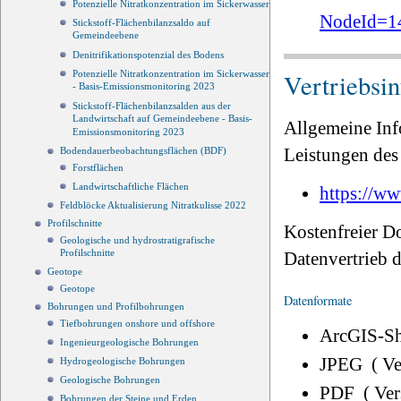
Potenzielle Nitratkonzentration im Sickerwasser
NodeId=1
Stickstoff-Flächenbilanzsaldo auf
Gemeindeebene
Denitrifikationspotenzial des Bodens
Vertriebsi
Potenzielle Nitratkonzentration im Sickerwasser
- Basis-Emissionsmonitoring 2023
Stickstoff-Flächenbilanzsalden aus der
Landwirtschaft auf Gemeindeebene - Basis-
Allgemeine Inf
Emissionsmonitoring 2023
Leistungen des 
Bodendauerbeobachtungsflächen (BDF)
Forstflächen
Landwirtschaftliche Flächen
https://ww
Feldblöcke Aktualisierung Nitratkulisse 2022
Profilschnitte
Kostenfreier D
Geologische und hydrostratigrafische
Profilschnitte
Datenvertrieb
Geotope
Geotope
Datenformate
Bohrungen und Profilbohrungen
Tiefbohrungen onshore und offshore
ArcGIS-Sh
Ingenieurgeologische Bohrungen
JPEG ( V
Hydrogeologische Bohrungen
Geologische Bohrungen
PDF ( Ve
Bohrungen der Steine und Erden