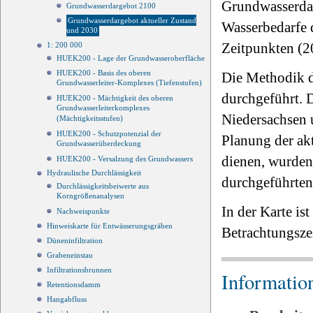
Grundwasserdar
Grundwasserdargebot 2100
Grundwasserdargebot aktueller Zustand
Wasserbedarfe 
und 2030
Zeitpunkten (2
1: 200 000
HUEK200 - Lage der Grundwasseroberfläche
HUEK200 - Basis des oberen
Die Methodik d
Grundwasserleiter-Komplexes (Tiefenstufen)
durchgeführt. D
HUEK200 - Mächtigkeit des oberen
Grundwasserleiterkomplexes
Niedersachsen 
(Mächtigkeitsstufen)
HUEK200 - Schutzpotenzial der
Planung der ak
Grundwasserüberdeckung
dienen, wurden 
HUEK200 - Versalzung des Grundwassers
Hydraulische Durchlässigkeit
durchgeführten
Durchlässigkeitsbeiwerte aus
Korngrößenanalysen
In der Karte i
Nachweispunkte
Hinweiskarte für Entwässerungsgräben
Betrachtungszei
Düneninfiltration
Grabeneinstau
Infiltrationsbrunnen
Informatio
Retentionsdamm
Hangabfluss