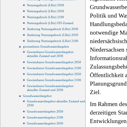
Nutzungsdruck (LKtr) 2030
Grundwasserbew
Nutzungsdruck (LKtr) 2050
Politik und Wa
Nutzungsdruck (LKtr) 2100
Handlungsbedar
Nutzungsdruck (LKtr) IST-Zustand
Änderung Nutzungsdruck (LKtr) 2030
notwendige Maß
Änderung Nutzungsdruck (LKtr) 2050
niedersächsisc
Änderung Nutzungsdruck (LKtr) 2100
gewinnbares Grundwasserdargebot
Niedersachsen s
Gewinnbares Grundwasserdargebot
aktueller Zustand und 2030
Informationsra
Gewinnbares Grundwasserdargebot 2050
Zulassungsbehö
Gewinnbares Grundwasserdargebot 2100
Öffentlichkeit 
Gewinnbares Grundwasserdargebot 2050
Gewinnbares Grundwasserdargebot 2100
Planungsgrundl
Gewinnbares Grundwasserdargebot
aktueller Zustand und 2030
Ziel.
Grundwasserdargebot
Grundwasserdargebot aktueller Zustand und
Im Rahmen des 
2030
derzeitigen Sta
Grundwasserdargebot 2050
Grundwasserdargebot 2100
Entwicklungen 
Grundwasserdargebot 2050