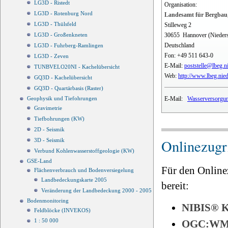
LG3D - Ristedt
Organisation:
LG3D - Rotenburg Nord
Landesamt für Bergbau,
LG3D - Thülsfeld
Stilleweg 2
30655
Hannover (Nieder
LG3D - Großenkneten
Deutschland
LG3D - Fuhrberg-Ramlingen
Fon:
+49 511 643-0
LG3D - Zeven
E-Mail:
poststelle@lbeg.n
TUNBVELO20NI - Kachelübersicht
Web:
http://www.lbeg.nie
GQ3D - Kachelübersicht
GQ3D - Quartärbasis (Raster)
E-Mail:
Wasserversorgun
Geophysik und Tiefohrungen
Gravimetrie
Tiefbohrungen (KW)
2D - Seismik
Onlinezugri
3D - Seismik
Verbund Kohlenwasserstoffgeologie (KW)
GSE-Land
Für den Online
Flächenverbrauch und Bodenversiegelung
Landbedeckungskarte 2005
bereit:
Veränderung der Landbedeckung 2000 - 2005
Bodenmonitoring
NIBIS®
Feldblöcke (INVEKOS)
1 : 50 000
OGC:W