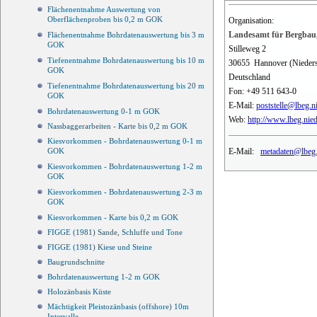
Flächenentnahme Auswertung von
Oberflächenproben bis 0,2 m GOK
Organisation:
Landesamt für Bergbau,
Flächenentnahme Bohrdatenauswertung bis 3 m
GOK
Stilleweg 2
Tiefenentnahme Bohrdatenauswertung bis 10 m
30655
Hannover (Nieder
GOK
Deutschland
Tiefenentnahme Bohrdatenauswertung bis 20 m
Fon:
+49 511 643-0
GOK
E-Mail:
poststelle@lbeg.n
Bohrdatenauswertung 0-1 m GOK
Web:
http://www.lbeg.nie
Nassbaggerarbeiten - Karte bis 0,2 m GOK
Kiesvorkommen - Bohrdatenauswertung 0-1 m
E-Mail:
metadaten@lbeg.
GOK
Kiesvorkommen - Bohrdatenauswertung 1-2 m
GOK
Kiesvorkommen - Bohrdatenauswertung 2-3 m
GOK
Kiesvorkommen - Karte bis 0,2 m GOK
FIGGE (1981) Sande, Schluffe und Tone
FIGGE (1981) Kiese und Steine
Baugrundschnitte
Bohrdatenauswertung 1-2 m GOK
Holozänbasis Küste
Mächtigkeit Pleistozänbasis (offshore) 10m