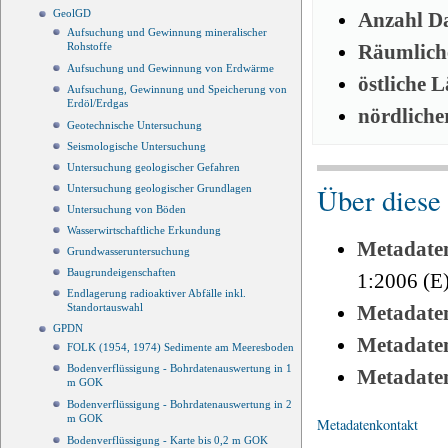
GeolGD
Anzahl Da
Aufsuchung und Gewinnung mineralischer
Räumliche
Rohstoffe
Aufsuchung und Gewinnung von Erdwärme
östliche 
Aufsuchung, Gewinnung und Speicherung von
Erdöl/Erdgas
nördliche
Geotechnische Untersuchung
Seismologische Untersuchung
Untersuchung geologischer Gefahren
Über diese
Untersuchung geologischer Grundlagen
Untersuchung von Böden
Wasserwirtschaftliche Erkundung
Metadate
Grundwasseruntersuchung
Baugrundeigenschaften
1:2006 (E
Endlagerung radioaktiver Abfälle inkl.
Metadate
Standortauswahl
GPDN
Metadate
FOLK (1954, 1974) Sedimente am Meeresboden
Bodenverflüssigung - Bohrdatenauswertung in 1
Metadate
m GOK
Bodenverflüssigung - Bohrdatenauswertung in 2
m GOK
Metadatenkontakt
Bodenverflüssigung - Karte bis 0,2 m GOK