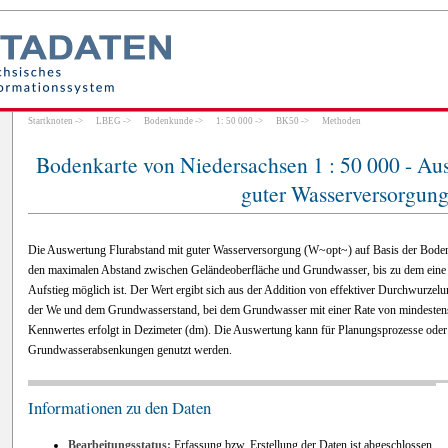
Startknoten
->
LBEG
->
Bodenkunde
->
1: 50 000
->
BK50
->
Methoden
Bodenkarte von Niedersachsen 1 : 50 000 - Au
guter Wasserversorgun
Die Auswertung Flurabstand mit guter Wasserversorgung (W~opt~) auf Basis der Boden
den maximalen Abstand zwischen Geländeoberfläche und Grundwasser, bis zu dem eine o
Aufstieg möglich ist. Der Wert ergibt sich aus der Addition von effektiver Durchwurze
der We und dem Grundwasserstand, bei dem Grundwasser mit einer Rate von mindestens
Kennwertes erfolgt in Dezimeter (dm). Die Auswertung kann für Planungsprozesse ode
Grundwasserabsenkungen genutzt werden.
Informationen zu den Daten
Bearbeitungsstatus:
Erfassung bzw. Erstellung der Daten ist abgeschlossen