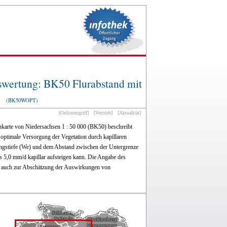
swertung: BK50 Flurabstand mit
g
(BK50WOPT)
[Onlinezugriff]
[Vertrieb]
[Aktualität]
karte von Niedersachsen 1 : 50 000 (BK50) beschreibt
ptimale Versorgung der Vegetation durch kapillaren
lungstiefe (We) und dem Abstand zwischen der Untergrenze
 5,0 mm/d kapillar aufsteigen kann. Die Angabe des
r auch zur Abschätzung der Auswirkungen von