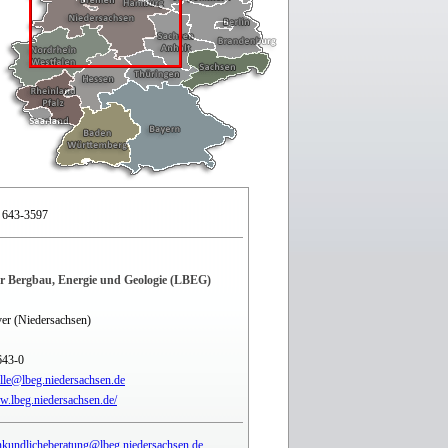
 643-3597
r Bergbau, Energie und Geologie (LBEG)
er (Niedersachsen)
643-0
elle@lbeg.niedersachsen.de
w.lbeg.niedersachsen.de/
kundlicheberatung@lbeg.niedersachsen.de