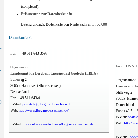
(completed).
Erläuterung zur Datenherkunft:
Datengrundlage: Bodenkarte von Niedersachsen 1 : 50.000
Datenkontakt
al
Fon:
+49 511 643-3597
Fon:
+49 511
Organisation:
n
Landesamt für Bergbau, Energie und Geologie (LBEG)
Stilleweg 2
Organisation:
30655
Hannover (Niedersachsen)
Landesamt fü
Deutschland
Stilleweg 2
Fon:
+49 511 643-0
30655
Hannov
)
E-Mail:
poststelle@lbeg.niedersachsen.de
Deutschland
Web:
http://www.lbeg.niedersachsen.de/
Fon:
+49 511 
E-Mail:
postst
Web:
http://ww
E-Mail:
BodenLandesaufnahme@lbeg.niedersachsen.de
E-Mail:
boden