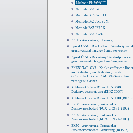
Methode BK50WOPT
Methode BK50WP
Methode BK50WPFLB
Methode BK50WLSUM
Methode BK50FRAK
Methode BK50CVORH
BK50 - Auswertung: Dränung
BgwaLÖS50 - Beschreibung Standortpotenzi
grundwasserabhängige Landökosysteme
BgwaLÖS50 - Bewertung Standortpotenzial
grundwasserabhängige Landökosysteme
BHK50NAT_OVF - Kohlenstoffreiche Böde
mit Bedeutung mit Bedeutung für den
Grünlanderhalt nach NAGBNatSchG ohne
versiegelte Flächen
Kohlenstoffreiche Böden 1 : 50 000:
Bodentypbeschreibung (BHK50BOT)
Kohlenstoffreiche Böden 1 : 50 000 (BHK50
BK50 - Auswertung: Potenzieller
Zusatzwasserbedarf (RCP2.6, 2071-2100)
BK50 - Auswertung: Potenzieller
Zusatzwasserbedarf (RCP8.5, 2071-2100)
BK50 - Auswertung: Potenzieller
Zusatzwasserbedarf - Änderung (RCP2.6,