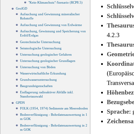
"Kein-Klimaschutz"-Szenario (RCP8.5)
Schlüsse
GeolGD
Schlüsse
Aufsuchung und Gewinnung mineralischer
Rohstoffe
Thesauru
Aufsuchung und Gewinnung von Erdwärme
Aufsuchung, Gewinnung und Speicherung von
4.2.3
Erdöl/Erdgas
Geotechnische Untersuchung
Thesauru
Seismologische Untersuchung
Geometri
Untersuchung geologischer Gefahren
Untersuchung geologischer Grundlagen
Koordinat
Untersuchung von Böden
(Europäisc
Wasserwirtschaftliche Erkundung
Grundwasseruntersuchung
Transvers
Baugrundeigenschaften
Höhenbez
Endlagerung radioaktiver Abfälle inkl.
Standortauswahl
Bezugseb
GPDN
FOLK (1954, 1974) Sedimente am Meeresboden
Sprache:
Bodenverflüssigung - Bohrdatenauswertung in 1
m GOK
Zeichensa
Bodenverflüssigung - Bohrdatenauswertung in 2
m GOK