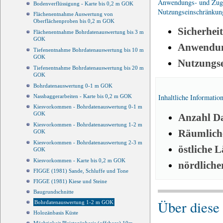
Anwendungs- und Zugri
Bodenverflüssigung - Karte bis 0,2 m GOK
Nutzungseinschränkun
Flächenentnahme Auswertung von
Oberflächenproben bis 0,2 m GOK
Sicherhei
Flächenentnahme Bohrdatenauswertung bis 3 m
GOK
Anwendun
Tiefenentnahme Bohrdatenauswertung bis 10 m
GOK
Nutzungs
Tiefenentnahme Bohrdatenauswertung bis 20 m
GOK
Bohrdatenauswertung 0-1 m GOK
Inhaltliche Informatio
Nassbaggerarbeiten - Karte bis 0,2 m GOK
Kiesvorkommen - Bohrdatenauswertung 0-1 m
GOK
Anzahl Da
Kiesvorkommen - Bohrdatenauswertung 1-2 m
Räumliche
GOK
Kiesvorkommen - Bohrdatenauswertung 2-3 m
östliche 
GOK
Kiesvorkommen - Karte bis 0,2 m GOK
nördliche
FIGGE (1981) Sande, Schluffe und Tone
FIGGE (1981) Kiese und Steine
Baugrundschnitte
Über diese
Bohrdatenauswertung 1-2 m GOK
Holozänbasis Küste