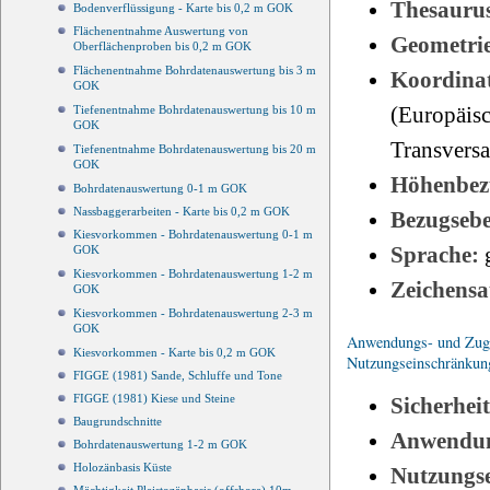
Thesauru
Bodenverflüssigung - Karte bis 0,2 m GOK
Flächenentnahme Auswertung von
Geometri
Oberflächenproben bis 0,2 m GOK
Flächenentnahme Bohrdatenauswertung bis 3 m
Koordinat
GOK
(Europäisc
Tiefenentnahme Bohrdatenauswertung bis 10 m
GOK
Transvers
Tiefenentnahme Bohrdatenauswertung bis 20 m
GOK
Höhenbez
Bohrdatenauswertung 0-1 m GOK
Nassbaggerarbeiten - Karte bis 0,2 m GOK
Bezugseb
Kiesvorkommen - Bohrdatenauswertung 0-1 m
Sprache:
GOK
Kiesvorkommen - Bohrdatenauswertung 1-2 m
Zeichensa
GOK
Kiesvorkommen - Bohrdatenauswertung 2-3 m
GOK
Anwendungs- und Zugri
Kiesvorkommen - Karte bis 0,2 m GOK
Nutzungseinschränkun
FIGGE (1981) Sande, Schluffe und Tone
FIGGE (1981) Kiese und Steine
Sicherhei
Baugrundschnitte
Anwendun
Bohrdatenauswertung 1-2 m GOK
Holozänbasis Küste
Nutzungs