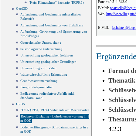
Fon:
+49 511 643-0
"Kein-Klimaschutz"-Szenario (RCP8.5)
E-Mail:
poststelle@lbeg.n
GeolGD
Web:
http://www.lbeg.nie
Aufsuchung und Gewinnung mineralischer
Rohstoffe
Aufsuchung und Gewinnung von Erdwärme
E-Mail:
fachdaten@lbeg.
Aufsuchung, Gewinnung und Speicherung von
Erdöl/Erdgas
Geotechnische Untersuchung
Seismologische Untersuchung
Ergänzende
Untersuchung geologischer Gefahren
Untersuchung geologischer Grundlagen
Untersuchung von Böden
Format d
Wasserwirtschaftliche Erkundung
Thematik
Grundwasseruntersuchung
Baugrundeigenschaften
Schlüssel
Endlagerung radioaktiver Abfälle inkl.
Standortauswahl
Schlüsse
GPDN
Schlüsse
FOLK (1954, 1974) Sedimente am Meeresboden
Bodenverflüssigung - Bohrdatenauswertung in 1
Thesauru
m GOK
4.2.3
Bodenverflüssigung - Bohrdatenauswertung in 2
m GOK