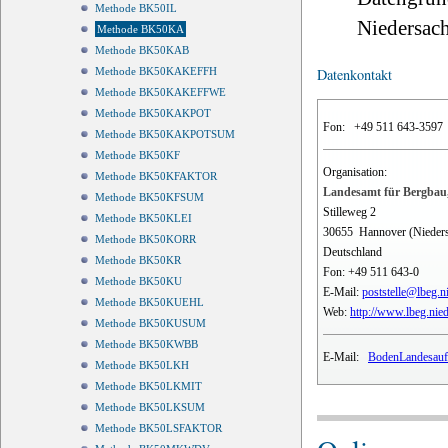
Methode BK50IL
Niedersach
Methode BK50KA
Methode BK50KAB
Methode BK50KAKEFFH
Datenkontakt
Methode BK50KAKEFFWE
Methode BK50KAKPOT
Fon:
+49 511 643-3597
Methode BK50KAKPOTSUM
Methode BK50KF
Organisation:
Methode BK50KFAKTOR
Landesamt für Bergbau,
Methode BK50KFSUM
Stilleweg 2
Methode BK50KLEI
30655
Hannover (Nieder
Methode BK50KORR
Deutschland
Methode BK50KR
Fon:
+49 511 643-0
Methode BK50KU
E-Mail:
poststelle@lbeg.n
Methode BK50KUEHL
Web:
http://www.lbeg.nie
Methode BK50KUSUM
Methode BK50KWBB
E-Mail:
BodenLandesauf
Methode BK50LKH
Methode BK50LKMIT
Methode BK50LKSUM
Methode BK50LSFAKTOR