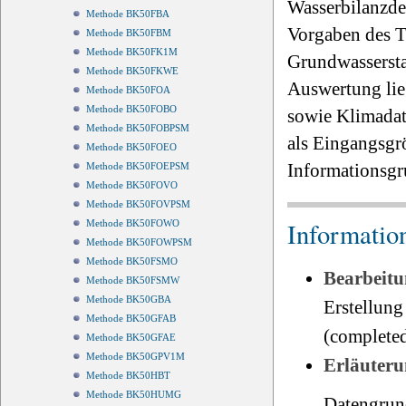
Wasserbilanzdef
Methode BK50FBA
Vorgaben des T
Methode BK50FBM
Methode BK50FK1M
Grundwassersta
Methode BK50FKWE
Auswertung lie
Methode BK50FOA
Methode BK50FOBO
sowie Klimada
Methode BK50FOBPSM
als Eingangsgr
Methode BK50FOEO
Informationsgr
Methode BK50FOEPSM
Methode BK50FOVO
Methode BK50FOVPSM
Informatio
Methode BK50FOWO
Methode BK50FOWPSM
Methode BK50FSMO
Bearbeitu
Methode BK50FSMW
Methode BK50GBA
Erstellung
Methode BK50GFAB
(completed
Methode BK50GFAE
Methode BK50GPV1M
Erläuteru
Methode BK50HBT
Methode BK50HUMG
Datengrun