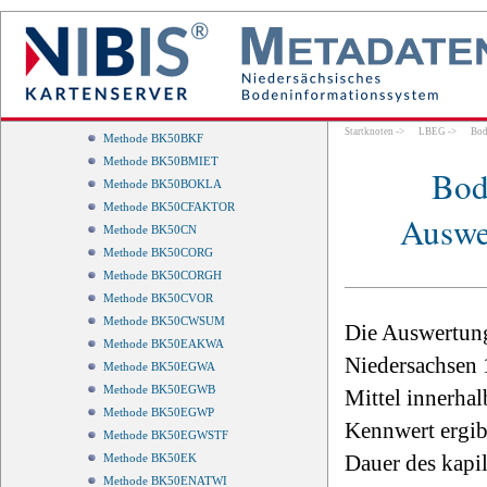
BK50 - Deichlinien
Methode BK50TL
Methode BK50ABSGL
Methode BK50BAK
Methode BK50BFR
Methode BK50BFT
Startknoten
->
LBEG
->
Bod
Methode BK50BKF
Methode BK50BMIET
Bod
Methode BK50BOKLA
Methode BK50CFAKTOR
Auswer
Methode BK50CN
Methode BK50CORG
Methode BK50CORGH
Methode BK50CVOR
Methode BK50CWSUM
Die Auswertung
Methode BK50EAKWA
Niedersachsen 
Methode BK50EGWA
Methode BK50EGWB
Mittel innerhal
Methode BK50EGWP
Kennwert ergibt
Methode BK50EGWSTF
Dauer des kapi
Methode BK50EK
Methode BK50ENATWI