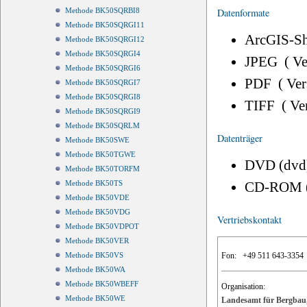
Datenformate
Methode BK50SQRBI8
Methode BK50SQRGI11
ArcGIS-Sh
Methode BK50SQRGI12
Methode BK50SQRGI4
JPEG ( V
Methode BK50SQRGI6
PDF ( Ve
Methode BK50SQRGI7
Methode BK50SQRGI8
TIFF ( Ve
Methode BK50SQRGI9
Methode BK50SQRLM
Datenträger
Methode BK50SWE
Methode BK50TGWE
DVD (dvd
Methode BK50TORFM
Methode BK50TS
CD-ROM 
Methode BK50VDE
Methode BK50VDG
Vertriebskontakt
Methode BK50VDPOT
Methode BK50VER
Fon:
+49 511 643-3354
Methode BK50VS
Methode BK50WA
Methode BK50WBEFF
Organisation:
Methode BK50WE
Landesamt für Bergbau,