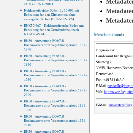
Metadate
2100 zu 1971-2000)
Metadate
Kohlenstoffreiche Böden 1 : 50 000 mit
Bedeutung für den Klimaschutz ohne
Metadate
versiegelte Flächen (BHK50KSoVS)
BHK50NAT - Kohlenstoffreiche Böden mit
Bedeutung für den Grünlanderhalt nach
Metadatenkontakt
NAGBNatSchG
BK50 - Auswertung BOWAB -
Bodenwasservorrat Vegetationsperiode 1961 -
1970
Organisation:
Landesamt für Bergbau,
BK50 - Auswertung BOWAB -
Bodenwasservorrat Vegetationsperiode 1961 -
Stilleweg 2
1990
30655
Hannover (Nieder
BK50 - Auswertung BOWAB -
Deutschland
Bodenwasservorrat Vegetationsperiode 1971 -
Fon:
+49 511 643-0
1980
E-Mail:
poststelle@lbeg.n
BK50 - Auswertung BOWAB -
Bodenwasservorrat Vegetationsperiode 1971 -
Web:
http://www.lbeg.nie
2000
BK50 - Auswertung BOWAB -
E-Mail:
metadaten@lbeg.
Bodenwasservorrat Vegetationsperiode 1981 -
1990
BK50 - Auswertung BOWAB -
Bodenwasservorrat Vegetationsperiode 1981 -
2010
BK50 - Auswertung BOWAB -