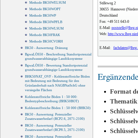
Methode BK50WELSUM
Stilleweg 2
30655
Hannover (Nieder
Methode BK50WOPT
Deutschland
Methode BK50WP
Fon:
+49 511 643-0
Methode BK50WPFLB
E-Mail:
poststelle@lbeg.n
Methode BK50WLSUM
Web:
http://www.lbeg.nie
Methode BK50FRAK
Methode BK50CVORH
E-Mail:
fachdaten@lbeg.
BK50 - Auswertung: Dränung
BgwaLÖS50 - Beschreibung Standortpotenzial
grundwasserabhängige Landökosysteme
BgwaLÖS50 - Bewertung Standortpotenzial
grundwasserabhängige Landökosysteme
Ergänzende
BHK50NAT_OVF - Kohlenstoffreiche Böden
mit Bedeutung mit Bedeutung für den
Grünlanderhalt nach NAGBNatSchG ohne
Format d
versiegelte Flächen
Kohlenstoffreiche Böden 1 : 50 000:
Thematik
Bodentypbeschreibung (BHK50BOT)
Kohlenstoffreiche Böden 1 : 50 000 (BHK50)
Schlüssel
BK50 - Auswertung: Potenzieller
Zusatzwasserbedarf (RCP2.6, 2071-2100)
Schlüsse
BK50 - Auswertung: Potenzieller
Schlüsse
Zusatzwasserbedarf (RCP8.5, 2071-2100)
BK50 - Auswertung: Potenzieller