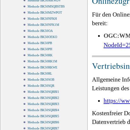
Onlinezugri
Methode BK50MKWDV
Methode BK50MSQBSTBS
Methode BK50MZWPOT
Für den Online
Methode BK50NFKH
bereit:
Methode BK50NFK1M
Methode BK50OA
OGC:W
Methode BK50OEKO
Methode BK50PB
NodeId=2
Methode BK50PH
Methode BK50RK
Methode BK50RK1M
Vertriebsi
Methode BK50RKWE
Methode BK50RL
Allgemeine Inf
Methode BK50SOB
Methode BK50SQR
Leistungen des 
Methode BK50SQRBI1
Methode BK50SQRBI2
https://ww
Methode BK50SQRBI3
Methode BK50SQRBI4
Kostenfreier D
Methode BK50SQRBI5
Datenvertrieb
Methode BK50SQRBI6
Methode BK50SQRBI7