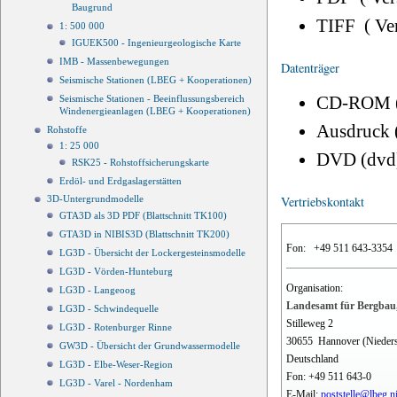
Baugrund
TIFF ( Ve
1: 500 000
IGUEK500 - Ingenieurgeologische Karte
IMB - Massenbewegungen
Datenträger
Seismische Stationen (LBEG + Kooperationen)
CD-ROM 
Seismische Stationen - Beeinflussungsbereich
Windenergieanlagen (LBEG + Kooperationen)
Ausdruck 
Rohstoffe
1: 25 000
DVD (dvd
RSK25 - Rohstoffsicherungskarte
Erdöl- und Erdgaslagerstätten
3D-Untergrundmodelle
Vertriebskontakt
GTA3D als 3D PDF (Blattschnitt TK100)
GTA3D in NIBIS3D (Blattschnitt TK200)
Fon:
+49 511 643-3354
LG3D - Übersicht der Lockergesteinsmodelle
LG3D - Vörden-Hunteburg
Organisation:
LG3D - Langeoog
Landesamt für Bergbau,
LG3D - Schwindequelle
Stilleweg 2
LG3D - Rotenburger Rinne
30655
Hannover (Nieder
GW3D - Übersicht der Grundwassermodelle
Deutschland
LG3D - Elbe-Weser-Region
Fon:
+49 511 643-0
LG3D - Varel - Nordenham
E-Mail:
poststelle@lbeg.n