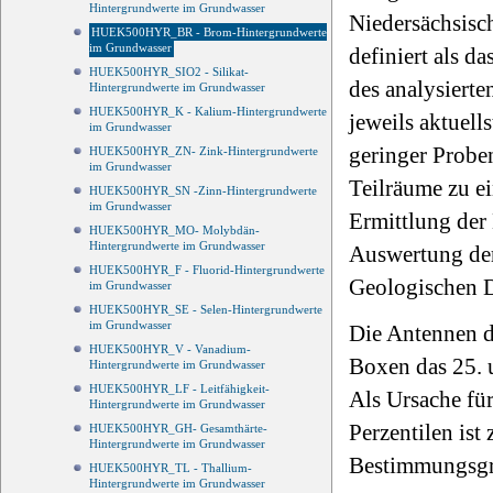
Hintergrundwerte im Grundwasser
Niedersächsisc
HUEK500HYR_BR - Brom-Hintergrundwerte
im Grundwasser
definiert als d
HUEK500HYR_SIO2 - Silikat-
des analysiert
Hintergrundwerte im Grundwasser
HUEK500HYR_K - Kalium-Hintergrundwerte
jeweils aktuell
im Grundwasser
geringer Proben
HUEK500HYR_ZN- Zink-Hintergrundwerte
im Grundwasser
Teilräume zu e
HUEK500HYR_SN -Zinn-Hintergrundwerte
im Grundwasser
Ermittlung der 
HUEK500HYR_MO- Molybdän-
Hintergrundwerte im Grundwasser
Auswertung der
HUEK500HYR_F - Fluorid-Hintergrundwerte
Geologischen Di
im Grundwasser
HUEK500HYR_SE - Selen-Hintergrundwerte
im Grundwasser
Die Antennen de
HUEK500HYR_V - Vanadium-
Boxen das 25. u
Hintergrundwerte im Grundwasser
HUEK500HYR_LF - Leitfähigkeit-
Als Ursache fü
Hintergrundwerte im Grundwasser
Perzentilen ist
HUEK500HYR_GH- Gesamthärte-
Hintergrundwerte im Grundwasser
Bestimmungsgr
HUEK500HYR_TL - Thallium-
Hintergrundwerte im Grundwasser