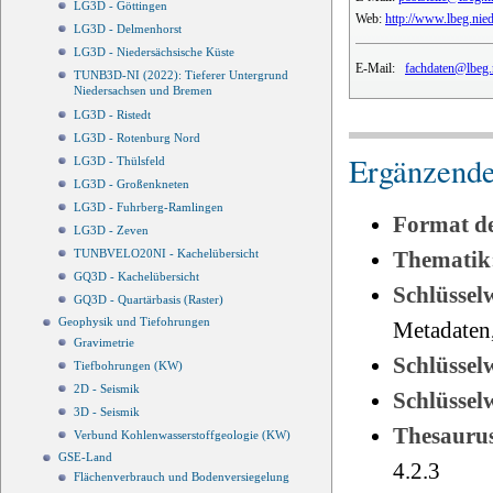
LG3D - Göttingen
Web:
http://www.lbeg.nie
LG3D - Delmenhorst
LG3D - Niedersächsische Küste
E-Mail:
fachdaten@lbeg.
TUNB3D-NI (2022): Tieferer Untergrund
Niedersachsen und Bremen
LG3D - Ristedt
LG3D - Rotenburg Nord
Ergänzende
LG3D - Thülsfeld
LG3D - Großenkneten
LG3D - Fuhrberg-Ramlingen
Format d
LG3D - Zeven
Thematik
TUNBVELO20NI - Kachelübersicht
GQ3D - Kachelübersicht
Schlüssel
GQ3D - Quartärbasis (Raster)
Geophysik und Tiefohrungen
Metadaten
Gravimetrie
Schlüsse
Tiefbohrungen (KW)
2D - Seismik
Schlüsse
3D - Seismik
Thesauru
Verbund Kohlenwasserstoffgeologie (KW)
GSE-Land
4.2.3
Flächenverbrauch und Bodenversiegelung