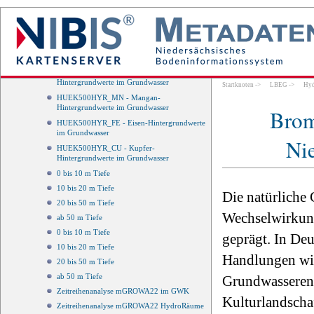
Hintergrundwerte im Grundwasser
HUEK500HYR_HG - Quecksilber-
Hintergrundwerte im Grundwasser
HUEK500HYR_SO4 - Sulfat-
Hintergrundwerte im Grundwasser
HUEK500HYR_CL - Chlorid-
Hintergrundwerte im Grundwasser
Startknoten
->
LBEG
->
Hyd
HUEK500HYR_MN - Mangan-
Hintergrundwerte im Grundwasser
Brom
HUEK500HYR_FE - Eisen-Hintergrundwerte
im Grundwasser
Ni
HUEK500HYR_CU - Kupfer-
Hintergrundwerte im Grundwasser
0 bis 10 m Tiefe
10 bis 20 m Tiefe
Die natürliche
20 bis 50 m Tiefe
Wechselwirkung
ab 50 m Tiefe
0 bis 10 m Tiefe
geprägt. In De
10 bis 20 m Tiefe
Handlungen wi
20 bis 50 m Tiefe
ab 50 m Tiefe
Grundwasserent
Zeitreihenanalyse mGROWA22 im GWK
Kulturlandschaf
Zeitreihenanalyse mGROWA22 HydroRäume