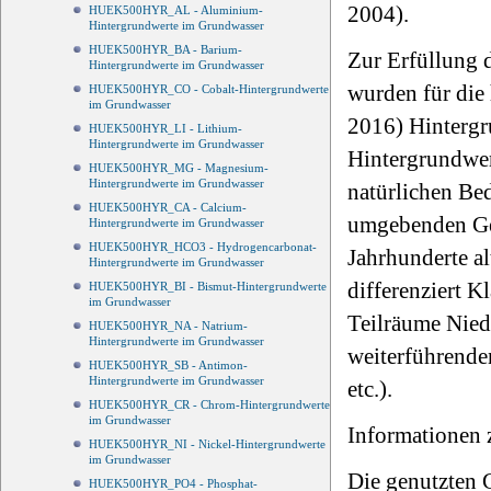
2004).
HUEK500HYR_AL - Aluminium-
Hintergrundwerte im Grundwasser
HUEK500HYR_BA - Barium-
Zur Erfüllung
Hintergrundwerte im Grundwasser
wurden für die 
HUEK500HYR_CO - Cobalt-Hintergrundwerte
im Grundwasser
2016) Hintergr
HUEK500HYR_LI - Lithium-
Hintergrundwerte im Grundwasser
Hintergrundwer
HUEK500HYR_MG - Magnesium-
Hintergrundwerte im Grundwasser
natürlichen Be
HUEK500HYR_CA - Calcium-
umgebenden Ges
Hintergrundwerte im Grundwasser
HUEK500HYR_HCO3 - Hydrogencarbonat-
Jahrhunderte al
Hintergrundwerte im Grundwasser
differenziert 
HUEK500HYR_BI - Bismut-Hintergrundwerte
im Grundwasser
Teilräume Nied
HUEK500HYR_NA - Natrium-
Hintergrundwerte im Grundwasser
weiterführende
HUEK500HYR_SB - Antimon-
Hintergrundwerte im Grundwasser
etc.).
HUEK500HYR_CR - Chrom-Hintergrundwerte
im Grundwasser
Informationen 
HUEK500HYR_NI - Nickel-Hintergrundwerte
im Grundwasser
Die genutzten 
HUEK500HYR_PO4 - Phosphat-