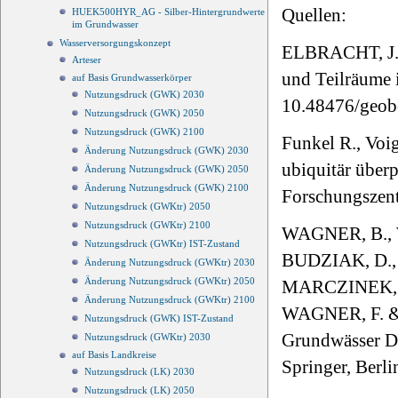
Quellen:
HUEK500HYR_AG - Silber-Hintergrundwerte
im Grundwasser
Wasserversorgungskonzept
ELBRACHT, J.
Arteser
und Teilräume 
auf Basis Grundwasserkörper
Nutzungsdruck (GWK) 2030
10.48476/geob
Nutzungsdruck (GWK) 2050
Nutzungsdruck (GWK) 2100
Funkel R., Voig
Änderung Nutzungsdruck (GWK) 2030
ubiquitär über
Änderung Nutzungsdruck (GWK) 2050
Änderung Nutzungsdruck (GWK) 2100
Forschungszen
Nutzungsdruck (GWKtr) 2050
Nutzungsdruck (GWKtr) 2100
WAGNER, B., 
Nutzungsdruck (GWKtr) IST-Zustand
BUDZIAK, D.,
Änderung Nutzungsdruck (GWKtr) 2030
Änderung Nutzungsdruck (GWKtr) 2050
MARCZINEK, S
Änderung Nutzungsdruck (GWKtr) 2100
WAGNER, F. & 
Nutzungsdruck (GWK) IST-Zustand
Grundwässer De
Nutzungsdruck (GWKtr) 2030
auf Basis Landkreise
Springer, Berli
Nutzungsdruck (LK) 2030
Nutzungsdruck (LK) 2050