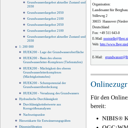
Grundwasserdargebot aktueller Zustand und
Organisation:
2030
Landesamt für Bergbau,
Grundwasserdargebot 2050
Stilleweg 2
Grundwasserdargebot 2100
30655
Hannover (Nieder
Grundwasserdargebot 2050
Deutschland
Grundwasserdargebot 2100
Fon:
+49 511 643-0
Grundwasserdargebot aktueller Zustand und
E-Mail:
poststelle@lbeg.n
2030
Web:
http://www.lbeg.nie
1: 200 000
HUEK200 - Lage der Grundwasseroberfläche
E-Mail:
grundwasser@lbe
HUEK200 - Basis des oberen
Grundwasserleiter-Komplexes (Tiefenstufen)
HUEK200 - Mächtigkeit des oberen
Grundwasserleiterkomplexes
(Mächtigkeitsstufen)
Onlinezugri
HUEK200 - Schutzpotenzial der
Grundwasserüberdeckung
HUEK200 - Versalzung des Grundwassers
Für den Online
Hydraulische Durchlässigkeit
bereit:
Durchlässigkeitsbeiwerte aus
Korngrößenanalysen
Nachweispunkte
NIBIS®
Hinweiskarte für Entwässerungsgräben
OGC:W
Düneninfiltration