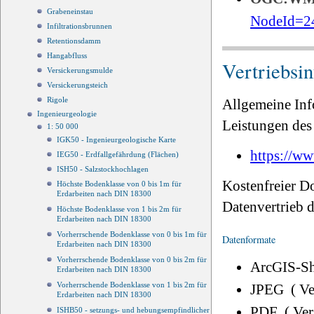
Grabeneinstau
NodeId=2
Infiltrationsbrunnen
Retentionsdamm
Hangabfluss
Vertriebsi
Versickerungsmulde
Versickerungsteich
Rigole
Allgemeine Inf
Ingenieurgeologie
Leistungen des 
1: 50 000
IGK50 - Ingenieurgeologische Karte
https://ww
IEG50 - Erdfallgefährdung (Flächen)
ISH50 - Salzstockhochlagen
Kostenfreier D
Höchste Bodenklasse von 0 bis 1m für
Erdarbeiten nach DIN 18300
Datenvertrieb
Höchste Bodenklasse von 1 bis 2m für
Erdarbeiten nach DIN 18300
Vorherrschende Bodenklasse von 0 bis 1m für
Datenformate
Erdarbeiten nach DIN 18300
Vorherrschende Bodenklasse von 0 bis 2m für
ArcGIS-Sh
Erdarbeiten nach DIN 18300
Vorherrschende Bodenklasse von 1 bis 2m für
JPEG ( V
Erdarbeiten nach DIN 18300
PDF ( Ve
ISHB50 - setzungs- und hebungsempfindlicher