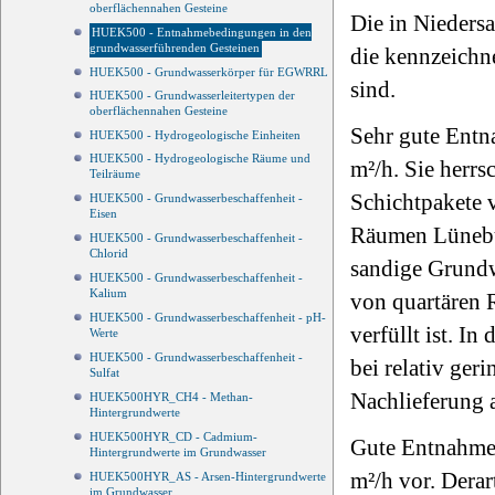
oberflächennahen Gesteine
Die in Nieders
HUEK500 - Entnahmebedingungen in den
grundwasserführenden Gesteinen
die kennzeichn
HUEK500 - Grundwasserkörper für EGWRRL
sind.
HUEK500 - Grundwasserleitertypen der
oberflächennahen Gesteine
Sehr gute Entn
HUEK500 - Hydrogeologische Einheiten
HUEK500 - Hydrogeologische Räume und
m²/h. Sie herrs
Teilräume
Schichtpakete v
HUEK500 - Grundwasserbeschaffenheit -
Eisen
Räumen Lünebur
HUEK500 - Grundwasserbeschaffenheit -
Chlorid
sandige Grundw
HUEK500 - Grundwasserbeschaffenheit -
Kalium
von quartären 
HUEK500 - Grundwasserbeschaffenheit - pH-
verfüllt ist. 
Werte
HUEK500 - Grundwasserbeschaffenheit -
bei relativ ger
Sulfat
Nachlieferung 
HUEK500HYR_CH4 - Methan-
Hintergrundwerte
HUEK500HYR_CD - Cadmium-
Gute Entnahmeb
Hintergrundwerte im Grundwasser
m²/h vor. Derar
HUEK500HYR_AS - Arsen-Hintergrundwerte
im Grundwasser