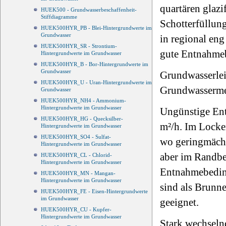
quartären glazi
HUEK500 - Grundwasserbeschaffenheit-
Stiffdiagramme
Schotterfüllung
HUEK500HYR_PB - Blei-Hintergrundwerte im
Grundwasser
in regional eng
HUEK500HYR_SR - Strontium-
gute Entnahmeb
Hintergrundwerte im Grundwasser
HUEK500HYR_B - Bor-Hintergrundwerte im
Grundwasser
Grundwasserlei
HUEK500HYR_U - Uran-Hintergrundwerte im
Grundwassermen
Grundwasser
HUEK500HYR_NH4 - Ammonium-
Hintergrundwerte im Grundwasser
Ungünstige Ent
HUEK500HYR_HG - Quecksilber-
m²/h. Im Locker
Hintergrundwerte im Grundwasser
HUEK500HYR_SO4 - Sulfat-
wo geringmächt
Hintergrundwerte im Grundwasser
aber im Randber
HUEK500HYR_CL - Chlorid-
Hintergrundwerte im Grundwasser
Entnahmebeding
HUEK500HYR_MN - Mangan-
Hintergrundwerte im Grundwasser
sind als Brunn
HUEK500HYR_FE - Eisen-Hintergrundwerte
im Grundwasser
geeignet.
HUEK500HYR_CU - Kupfer-
Hintergrundwerte im Grundwasser
Stark wechseln