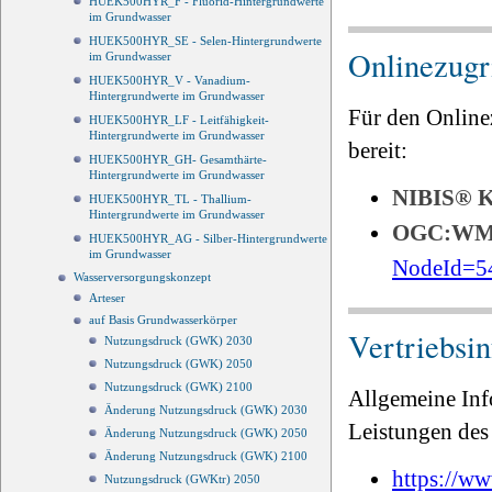
HUEK500HYR_F - Fluorid-Hintergrundwerte
im Grundwasser
HUEK500HYR_SE - Selen-Hintergrundwerte
Onlinezugri
im Grundwasser
HUEK500HYR_V - Vanadium-
Hintergrundwerte im Grundwasser
Für den Online
HUEK500HYR_LF - Leitfähigkeit-
Hintergrundwerte im Grundwasser
bereit:
HUEK500HYR_GH- Gesamthärte-
Hintergrundwerte im Grundwasser
NIBIS®
HUEK500HYR_TL - Thallium-
Hintergrundwerte im Grundwasser
OGC:W
HUEK500HYR_AG - Silber-Hintergrundwerte
im Grundwasser
NodeId=5
Wasserversorgungskonzept
Arteser
auf Basis Grundwasserkörper
Vertriebsi
Nutzungsdruck (GWK) 2030
Nutzungsdruck (GWK) 2050
Nutzungsdruck (GWK) 2100
Allgemeine Inf
Änderung Nutzungsdruck (GWK) 2030
Leistungen des 
Änderung Nutzungsdruck (GWK) 2050
Änderung Nutzungsdruck (GWK) 2100
https://ww
Nutzungsdruck (GWKtr) 2050