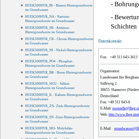
- Bohrung
HUEK500HYR_BI - Bismut-Hintergrundwerte
im Grundwasser
- Bewertu
HUEK500HYR_NA - Natrium-
Hintergrundwerte im Grundwasser
Schichten
HUEK500HYR_SB - Antimon-
Hintergrundwerte im Grundwasser
HUEK500HYR_CR - Chrom-Hintergrundwerte
Datenkontakt
im Grundwasser
HUEK500HYR_NI - Nickel-Hintergrundwerte
im Grundwasser
Fon:
+49 511 643-3613
HUEK500HYR_PO4 - Phosphat-
Hintergrundwerte im Grundwasser
Organisation:
HUEK500HYR_BR - Brom-Hintergrundwerte
im Grundwasser
Landesamt für Bergbau,
Stilleweg 2
HUEK500HYR_SIO2 - Silikat-
Hintergrundwerte im Grundwasser
30655
Hannover (Nieder
HUEK500HYR_K - Kalium-Hintergrundwerte
Deutschland
im Grundwasser
Fon:
+49 511 643-0
HUEK500HYR_ZN- Zink-Hintergrundwerte
E-Mail:
poststelle@lbeg.n
im Grundwasser
Web:
http://www.lbeg.nie
HUEK500HYR_SN -Zinn-Hintergrundwerte
im Grundwasser
E-Mail:
grundwasser@lbe
HUEK500HYR_MO- Molybdän-
Hintergrundwerte im Grundwasser