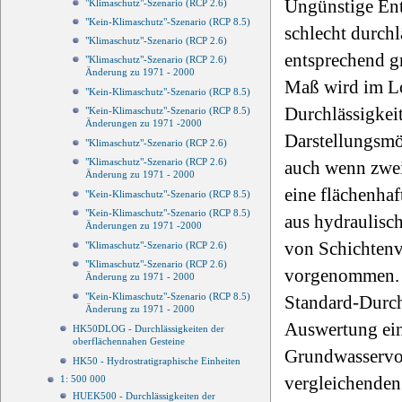
Ungünstige En
"Klimaschutz"-Szenario (RCP 2.6)
"Kein-Klimaschutz"-Szenario (RCP 8.5)
schlecht durch
"Klimaschutz"-Szenario (RCP 2.6)
entsprechend g
"Klimaschutz"-Szenario (RCP 2.6)
Änderung zu 1971 - 2000
Maß wird im Lo
"Kein-Klimaschutz"-Szenario (RCP 8.5)
Durchlässigkei
"Kein-Klimaschutz"-Szenario (RCP 8.5)
Änderungen zu 1971 -2000
Darstellungsmö
"Klimaschutz"-Szenario (RCP 2.6)
"Klimaschutz"-Szenario (RCP 2.6)
auch wenn zwei
Änderung zu 1971 - 2000
eine flächenha
"Kein-Klimaschutz"-Szenario (RCP 8.5)
"Kein-Klimaschutz"-Szenario (RCP 8.5)
aus hydraulisc
Änderungen zu 1971 -2000
von Schichtenv
"Klimaschutz"-Szenario (RCP 2.6)
"Klimaschutz"-Szenario (RCP 2.6)
vorgenommen. D
Änderung zu 1971 - 2000
"Kein-Klimaschutz"-Szenario (RCP 8.5)
Standard-Durchl
Änderung zu 1971 - 2000
Auswertung ein
HK50DLOG - Durchlässigkeiten der
oberflächennahen Gesteine
Grundwasservo
HK50 - Hydrostratigraphische Einheiten
vergleichenden
1: 500 000
HUEK500 - Durchlässigkeiten der