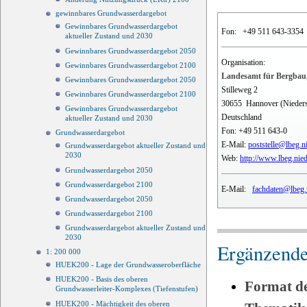
gewinnbares Grundwasserdargebot
Gewinnbares Grundwasserdargebot
Fon:
+49 511 643-3354
aktueller Zustand und 2030
Gewinnbares Grundwasserdargebot 2050
Organisation:
Gewinnbares Grundwasserdargebot 2100
Landesamt für Bergbau,
Gewinnbares Grundwasserdargebot 2050
Stilleweg 2
Gewinnbares Grundwasserdargebot 2100
30655
Hannover (Nieder
Gewinnbares Grundwasserdargebot
Deutschland
aktueller Zustand und 2030
Fon:
+49 511 643-0
Grundwasserdargebot
E-Mail:
poststelle@lbeg.n
Grundwasserdargebot aktueller Zustand und
2030
Web:
http://www.lbeg.nie
Grundwasserdargebot 2050
Grundwasserdargebot 2100
E-Mail:
fachdaten@lbeg.
Grundwasserdargebot 2050
Grundwasserdargebot 2100
Grundwasserdargebot aktueller Zustand und
2030
Ergänzende
1: 200 000
HUEK200 - Lage der Grundwasseroberfläche
HUEK200 - Basis des oberen
Format d
Grundwasserleiter-Komplexes (Tiefenstufen)
HUEK200 - Mächtigkeit des oberen