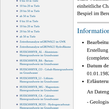
0 bis 10 m Tiefe
einheitliche Ch
10 bis 20 m Tiefe
20 bis 50 m Tiefe
Bespiel im Ber
ab 50 m Tiefe
0 bis 10 m Tiefe
10 bis 20 m Tiefe
Informatio
20 bis 50 m Tiefe
ab 50 m Tiefe
Bearbeitu
Zeitreihenanalyse mGROWA22 im GWK
Zeitreihenanalyse mGROWA22 HydroRäume
Erstellung
HUEK500HYR_AL - Aluminium-
Hintergrundwerte im Grundwasser
(completed
HUEK500HYR_BA - Barium-
Hintergrundwerte im Grundwasser
Datum der
HUEK500HYR_CO - Cobalt-Hintergrundwerte
01.01.198
im Grundwasser
HUEK500HYR_LI - Lithium-
Erläuteru
Hintergrundwerte im Grundwasser
HUEK500HYR_MG - Magnesium-
Hintergrundwerte im Grundwasser
An Dateng
HUEK500HYR_CA - Calcium-
Hintergrundwerte im Grundwasser
- Geologis
HUEK500HYR_HCO3 - Hydrogencarbonat-
Hintergrundwerte im Grundwasser