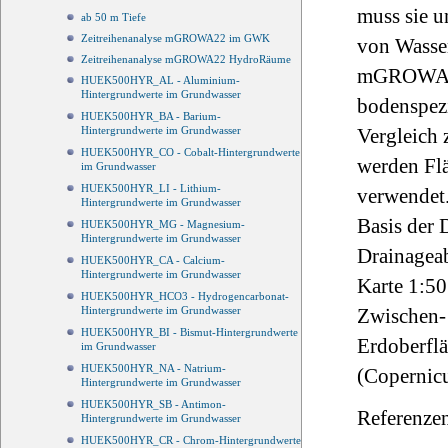
muss sie u
ab 50 m Tiefe
Zeitreihenanalyse mGROWA22 im GWK
von Wasser
Zeitreihenanalyse mGROWA22 HydroRäume
mGROWA22 
HUEK500HYR_AL - Aluminium-
Hintergrundwerte im Grundwasser
bodenspezi
HUEK500HYR_BA - Barium-
Hintergrundwerte im Grundwasser
Vergleich 
HUEK500HYR_CO - Cobalt-Hintergrundwerte
werden Fl
im Grundwasser
HUEK500HYR_LI - Lithium-
verwendet.
Hintergrundwerte im Grundwasser
Basis der 
HUEK500HYR_MG - Magnesium-
Hintergrundwerte im Grundwasser
Drainageab
HUEK500HYR_CA - Calcium-
Hintergrundwerte im Grundwasser
Karte 1:50
HUEK500HYR_HCO3 - Hydrogencarbonat-
Hintergrundwerte im Grundwasser
Zwischen- 
HUEK500HYR_BI - Bismut-Hintergrundwerte
Erdoberfl
im Grundwasser
HUEK500HYR_NA - Natrium-
(Copernic
Hintergrundwerte im Grundwasser
HUEK500HYR_SB - Antimon-
Referenze
Hintergrundwerte im Grundwasser
HUEK500HYR_CR - Chrom-Hintergrundwerte