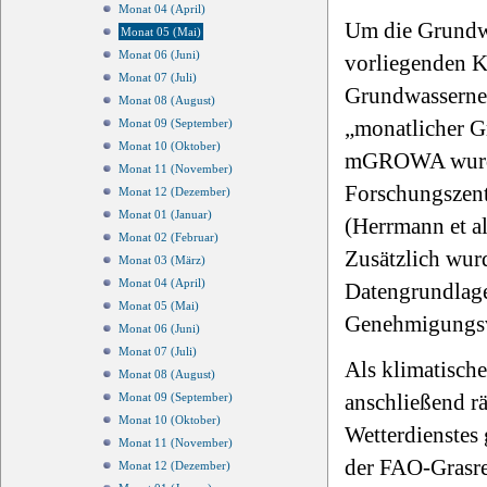
Monat 04 (April)
Um die Grundwa
Monat 05 (Mai)
Monat 06 (Juni)
vorliegenden Ka
Monat 07 (Juli)
Grundwasserne
Monat 08 (August)
„monatlicher G
Monat 09 (September)
Monat 10 (Oktober)
mGROWA wurde 
Monat 11 (November)
Forschungszen
Monat 12 (Dezember)
Monat 01 (Januar)
(Herrmann et al
Monat 02 (Februar)
Zusätzlich wur
Monat 03 (März)
Monat 04 (April)
Datengrundlage
Monat 05 (Mai)
Genehmigungsve
Monat 06 (Juni)
Monat 07 (Juli)
Als klimatisch
Monat 08 (August)
anschließend r
Monat 09 (September)
Monat 10 (Oktober)
Wetterdienstes 
Monat 11 (November)
der FAO-Grasre
Monat 12 (Dezember)