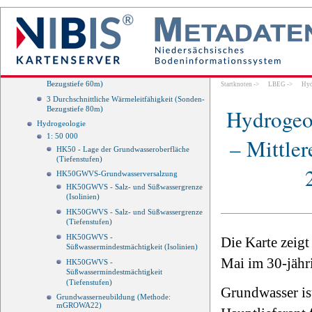
Kollektoren
4 Durchschnittliche Wärmeleitfähigkeit (Sonden-
Bezugstiefe 100m)
1 Durchschnittliche Wärmeleitfähigkeit (Sonden-
Bezugstiefe 40m)
2 Durchschnittliche Wärmeleitfähigkeit (Sonden-
Bezugstiefe 60m)
Startknoten
->
LBEG
->
Hyd
3 Durchschnittliche Wärmeleitfähigkeit (Sonden-
Hydrogeol
Bezugstiefe 80m)
Hydrogeologie
1: 50 000
– Mittle
HK50 - Lage der Grundwasseroberfläche
(Tiefenstufen)
HK50GWVS-Grundwasserversalzung
HK50GWVS - Salz- und Süßwassergrenze
(Isolinien)
HK50GWVS - Salz- und Süßwassergrenze
(Tiefenstufen)
HK50GWVS -
Die Karte zeig
Süßwassermindestmächtigkeit (Isolinien)
Mai im 30-jähr
HK50GWVS -
Süßwassermindestmächtigkeit
(Tiefenstufen)
Grundwasser ist
Grundwasserneubildung (Methode:
mGROWA22)