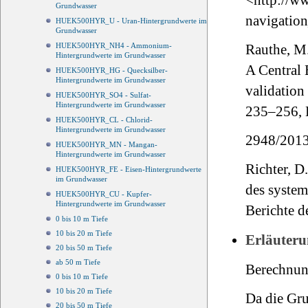
<http://ww
Grundwasser
navigatio
HUEK500HYR_U - Uran-Hintergrundwerte im
Grundwasser
HUEK500HYR_NH4 - Ammonium-
Rauthe, M.
Hintergrundwerte im Grundwasser
A Central 
HUEK500HYR_HG - Quecksilber-
Hintergrundwerte im Grundwasser
validation
HUEK500HYR_SO4 - Sulfat-
Hintergrundwerte im Grundwasser
235–256, 
HUEK500HYR_CL - Chlorid-
Hintergrundwerte im Grundwasser
2948/2013
HUEK500HYR_MN - Mangan-
Hintergrundwerte im Grundwasser
Richter, D
HUEK500HYR_FE - Eisen-Hintergrundwerte
im Grundwasser
des system
HUEK500HYR_CU - Kupfer-
Hintergrundwerte im Grundwasser
Berichte d
0 bis 10 m Tiefe
10 bis 20 m Tiefe
Erläuteru
20 bis 50 m Tiefe
ab 50 m Tiefe
Berechnun
0 bis 10 m Tiefe
10 bis 20 m Tiefe
Da die Gr
20 bis 50 m Tiefe