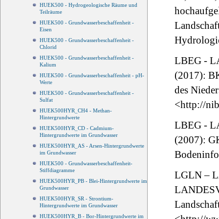
HUEK500 - Hydrogeologische Räume und
hochaufgel
Teilräume
HUEK500 - Grundwasserbeschaffenheit -
Landschaf
Eisen
Hydrologie
HUEK500 - Grundwasserbeschaffenheit -
Chlorid
HUEK500 - Grundwasserbeschaffenheit -
LBEG - 
Kalium
(2017): BK
HUEK500 - Grundwasserbeschaffenheit - pH-
Werte
des Niede
HUEK500 - Grundwasserbeschaffenheit -
Sulfat
<http://ni
HUEK500HYR_CH4 - Methan-
Hintergrundwerte
LBEG - 
HUEK500HYR_CD - Cadmium-
Hintergrundwerte im Grundwasser
(2007): GK
HUEK500HYR_AS - Arsen-Hintergrundwerte
Bodeninfo
im Grundwasser
HUEK500 - Grundwasserbeschaffenheit-
Stiffdiagramme
LGLN – 
HUEK500HYR_PB - Blei-Hintergrundwerte im
LANDESV
Grundwasser
HUEK500HYR_SR - Strontium-
Landschaf
Hintergrundwerte im Grundwasser
HUEK500HYR_B - Bor-Hintergrundwerte im