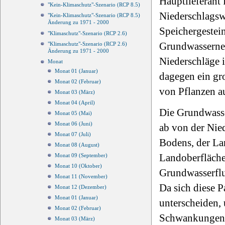
Hauptlieferant 
"Kein-Klimaschutz"-Szenario (RCP 8.5)
Niederschlagsw
"Kein-Klimaschutz"-Szenario (RCP 8.5)
Änderung zu 1971 - 2000
Speichergestei
"Klimaschutz"-Szenario (RCP 2.6)
Grundwasserneub
"Klimaschutz"-Szenario (RCP 2.6)
Änderung zu 1971 - 2000
Niederschläge 
Monat
Monat 01 (Januar)
dagegen ein gro
Monat 02 (Februar)
von Pflanzen 
Monat 03 (März)
Monat 04 (April)
Die Grundwasser
Monat 05 (Mai)
Monat 06 (Juni)
ab von der Nie
Monat 07 (Juli)
Bodens, der La
Monat 08 (August)
Landoberfläche
Monat 09 (September)
Monat 10 (Oktober)
Grundwasserflu
Monat 11 (November)
Da sich diese 
Monat 12 (Dezember)
Monat 01 (Januar)
unterscheiden,
Monat 02 (Februar)
Schwankungen
Monat 03 (März)