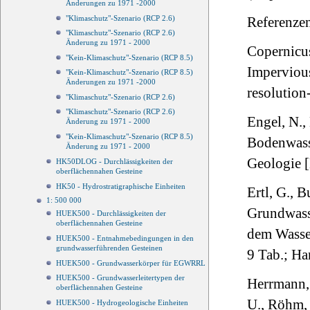
Änderungen zu 1971 -2000
"Klimaschutz"-Szenario (RCP 2.6)
Referenze
"Klimaschutz"-Szenario (RCP 2.6)
Änderung zu 1971 - 2000
Copernicu
"Kein-Klimaschutz"-Szenario (RCP 8.5)
Impervious
"Kein-Klimaschutz"-Szenario (RCP 8.5)
Änderungen zu 1971 -2000
resolution
"Klimaschutz"-Szenario (RCP 2.6)
"Klimaschutz"-Szenario (RCP 2.6)
Engel, N.,
Änderung zu 1971 - 2000
"Kein-Klimaschutz"-Szenario (RCP 8.5)
Bodenwass
Änderung zu 1971 - 2000
Geologie [
HK50DLOG - Durchlässigkeiten der
oberflächennahen Gesteine
HK50 - Hydrostratigraphische Einheiten
Ertl, G., B
1: 500 000
Grundwass
HUEK500 - Durchlässigkeiten der
oberflächennahen Gesteine
dem Wasse
HUEK500 - Entnahmebedingungen in den
grundwasserführenden Gesteinen
9 Tab.; H
HUEK500 - Grundwasserkörper für EGWRRL
HUEK500 - Grundwasserleitertypen der
Herrmann, F
oberflächennahen Gesteine
U., Röhm, 
HUEK500 - Hydrogeologische Einheiten