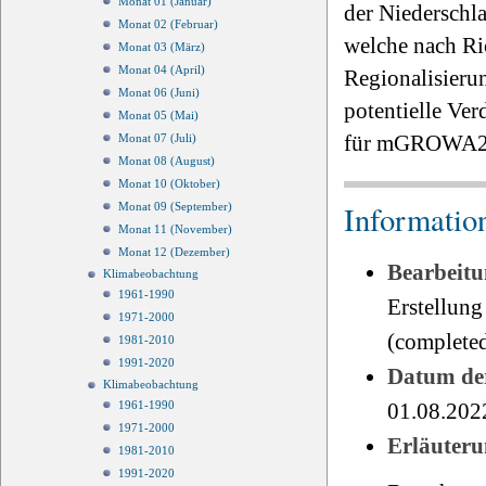
Monat 01 (Januar)
der Niederschl
Monat 02 (Februar)
welche nach Ric
Monat 03 (März)
Monat 04 (April)
Regionalisieru
Monat 06 (Juni)
potentielle Ver
Monat 05 (Mai)
für mGROWA22 
Monat 07 (Juli)
Monat 08 (August)
Monat 10 (Oktober)
Informatio
Monat 09 (September)
Monat 11 (November)
Monat 12 (Dezember)
Bearbeitu
Klimabeobachtung
1961-1990
Erstellung
1971-2000
(completed
1981-2010
1991-2020
Datum der
Klimabeobachtung
1961-1990
01.08.202
1971-2000
Erläuteru
1981-2010
1991-2020