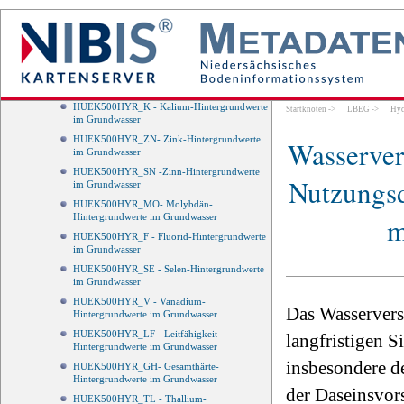
HUEK500HYR_PO4 - Phosphat-
Hintergrundwerte im Grundwasser
HUEK500HYR_BR - Brom-Hintergrundwerte
im Grundwasser
HUEK500HYR_SIO2 - Silikat-
Hintergrundwerte im Grundwasser
HUEK500HYR_K - Kalium-Hintergrundwerte
Startknoten
->
LBEG
->
Hyd
im Grundwasser
HUEK500HYR_ZN- Zink-Hintergrundwerte
Wasserver
im Grundwasser
HUEK500HYR_SN -Zinn-Hintergrundwerte
Nutzungsd
im Grundwasser
HUEK500HYR_MO- Molybdän-
m
Hintergrundwerte im Grundwasser
HUEK500HYR_F - Fluorid-Hintergrundwerte
im Grundwasser
HUEK500HYR_SE - Selen-Hintergrundwerte
im Grundwasser
HUEK500HYR_V - Vanadium-
Das Wasservers
Hintergrundwerte im Grundwasser
HUEK500HYR_LF - Leitfähigkeit-
langfristigen S
Hintergrundwerte im Grundwasser
insbesondere d
HUEK500HYR_GH- Gesamthärte-
Hintergrundwerte im Grundwasser
der Daseinsvor
HUEK500HYR_TL - Thallium-