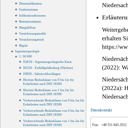
Düneninfiltration
Niedersac
Grabeneinstau
Infiltrationsbrunnen
Erläuteru
Retentionsdamm
Hangabfluss
Weitergeh
Versickerungsmulde
erhalten Si
Versickerungsteich
https://ww
Rigole
Ingenieurgeologie
1: 50 000
Niedersäch
IGK50 - Ingenieurgeologische Karte
(2022): W
IEG50 - Erdfallgefährdung (Flächen)
ISH50 - Salzstockhochlagen
Niedersäch
Höchste Bodenklasse von 0 bis 1m für
Erdarbeiten nach DIN 18300
(2022a): 
Höchste Bodenklasse von 1 bis 2m für
Erdarbeiten nach DIN 18300
Niedersac
Vorherrschende Bodenklasse von 0 bis 1m für
Erdarbeiten nach DIN 18300
Datenkontakt
Vorherrschende Bodenklasse von 0 bis 2m für
Erdarbeiten nach DIN 18300
Vorherrschende Bodenklasse von 1 bis 2m für
Fon:
+49 511 643-3512
Erdarbeiten nach DIN 18300