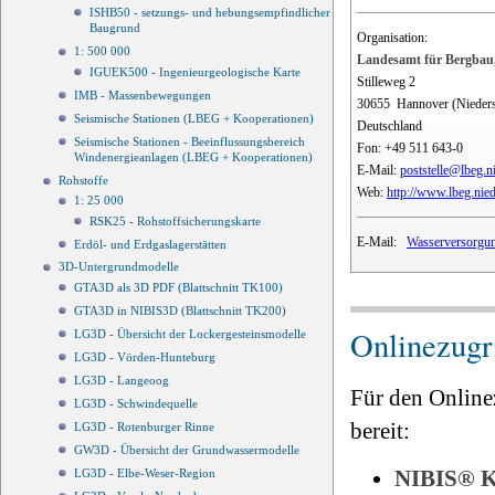
ISHB50 - setzungs- und hebungsempfindlicher
Baugrund
Organisation:
1: 500 000
Landesamt für Bergbau,
IGUEK500 - Ingenieurgeologische Karte
Stilleweg 2
IMB - Massenbewegungen
30655
Hannover (Nieder
Seismische Stationen (LBEG + Kooperationen)
Deutschland
Seismische Stationen - Beeinflussungsbereich
Fon:
+49 511 643-0
Windenergieanlagen (LBEG + Kooperationen)
E-Mail:
poststelle@lbeg.n
Rohstoffe
Web:
http://www.lbeg.nie
1: 25 000
RSK25 - Rohstoffsicherungskarte
E-Mail:
Wasserversorgun
Erdöl- und Erdgaslagerstätten
3D-Untergrundmodelle
GTA3D als 3D PDF (Blattschnitt TK100)
GTA3D in NIBIS3D (Blattschnitt TK200)
Onlinezugri
LG3D - Übersicht der Lockergesteinsmodelle
LG3D - Vörden-Hunteburg
LG3D - Langeoog
Für den Online
LG3D - Schwindequelle
bereit:
LG3D - Rotenburger Rinne
GW3D - Übersicht der Grundwassermodelle
NIBIS®
LG3D - Elbe-Weser-Region