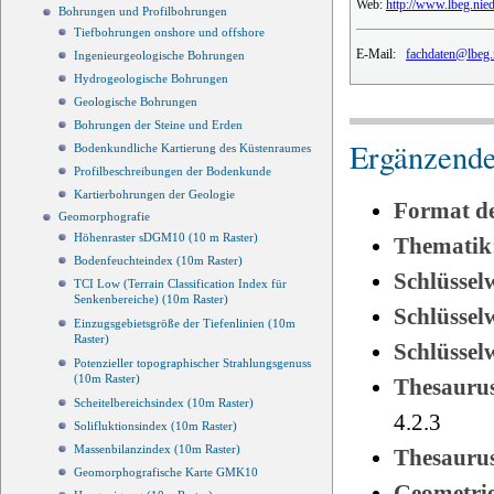
Web:
http://www.lbeg.nie
Bohrungen und Profilbohrungen
Tiefbohrungen onshore und offshore
E-Mail:
fachdaten@lbeg.
Ingenieurgeologische Bohrungen
Hydrogeologische Bohrungen
Geologische Bohrungen
Bohrungen der Steine und Erden
Ergänzende
Bodenkundliche Kartierung des Küstenraumes
Profilbeschreibungen der Bodenkunde
Kartierbohrungen der Geologie
Format d
Geomorphografie
Höhenraster sDGM10 (10 m Raster)
Thematik
Bodenfeuchteindex (10m Raster)
Schlüssel
TCI Low (Terrain Classification Index für
Senkenbereiche) (10m Raster)
Schlüsse
Einzugsgebietsgröße der Tiefenlinien (10m
Raster)
Schlüsse
Potenzieller topographischer Strahlungsgenuss
(10m Raster)
Thesauru
Scheitelbereichsindex (10m Raster)
4.2.3
Solifluktionsindex (10m Raster)
Massenbilanzindex (10m Raster)
Thesauru
Geomorphografische Karte GMK10
Geometri