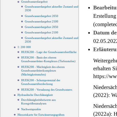
Grundwasserdargebot
Bearbeitu
Grundwasserdargebot aktueller Zustand und
2030
Erstellung
Grundwasserdargebot 2050
Grundwasserdargebot 2100
(completed
Grundwasserdargebot 2050
Datum der
Grundwasserdargebot 2100
Grundwasserdargebot aktueller Zustand und
02.05.202
2030
1: 200 000
Erläuteru
HUEK200 - Lage der Grundwasseroberfläche
HUEK200 - Basis des oberen
Weitergeh
Grundwasserleiter-Komplexes (Tiefenstufen)
HUEK200 - Mächtigkeit des oberen
erhalten Si
Grundwasserleiterkomplexes
(Mächtigkeitsstufen)
https://ww
HUEK200 - Schutzpotenzial der
Grundwasserüberdeckung
Niedersäch
HUEK200 - Versalzung des Grundwassers
(2022): W
Hydraulische Durchlässigkeit
Durchlässigkeitsbeiwerte aus
Korngrößenanalysen
Niedersäch
Nachweispunkte
(2022a): 
Hinweiskarte für Entwässerungsgräben