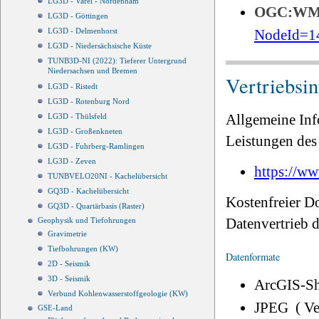
LG3D - Varel - Nordenham
OGC:W
LG3D - Göttingen
NodeId=1
LG3D - Delmenhorst
LG3D - Niedersächsische Küste
TUNB3D-NI (2022): Tieferer Untergrund
Niedersachsen und Bremen
Vertriebsi
LG3D - Ristedt
LG3D - Rotenburg Nord
Allgemeine Inf
LG3D - Thülsfeld
LG3D - Großenkneten
Leistungen des 
LG3D - Fuhrberg-Ramlingen
LG3D - Zeven
https://ww
TUNBVELO20NI - Kachelübersicht
GQ3D - Kachelübersicht
Kostenfreier D
GQ3D - Quartärbasis (Raster)
Datenvertrieb
Geophysik und Tiefohrungen
Gravimetrie
Tiefbohrungen (KW)
Datenformate
2D - Seismik
3D - Seismik
ArcGIS-Sh
Verbund Kohlenwasserstoffgeologie (KW)
JPEG ( V
GSE-Land