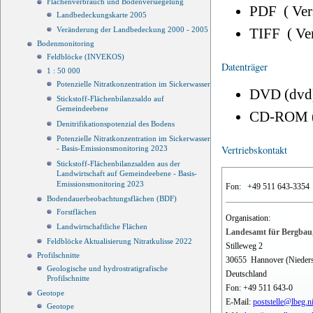
Flächenverbrauch und Bodenversiegelung
PDF ( Ve
Landbedeckungskarte 2005
TIFF ( Ve
Veränderung der Landbedeckung 2000 - 2005
Bodenmonitoring
Feldblöcke (INVEKOS)
Datenträger
1 : 50 000
Potenzielle Nitratkonzentration im Sickerwasser
DVD (dvd
Stickstoff-Flächenbilanzsaldo auf
Gemeindeebene
CD-ROM 
Denitrifikationspotenzial des Bodens
Potenzielle Nitratkonzentration im Sickerwasser
Vertriebskontakt
- Basis-Emissionsmonitoring 2023
Stickstoff-Flächenbilanzsalden aus der
Landwirtschaft auf Gemeindeebene - Basis-
Emissionsmonitoring 2023
Fon:
+49 511 643-3354
Bodendauerbeobachtungsflächen (BDF)
Forstflächen
Organisation:
Landwirtschaftliche Flächen
Landesamt für Bergbau,
Feldblöcke Aktualisierung Nitratkulisse 2022
Stilleweg 2
Profilschnitte
30655
Hannover (Nieder
Geologische und hydrostratigrafische
Deutschland
Profilschnitte
Fon:
+49 511 643-0
Geotope
E-Mail:
poststelle@lbeg.n
Geotope