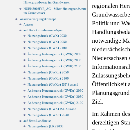
Hintergrundwerte im Grundwasser
regionalen Her
HUEK500HYR_AG - Silber-Hintergrundwerte
im Grundwasser
Grundwasserbew
Wasserversorgungskonzept
Politik und Wa
Arteser
auf Basis Grundwasserkörper
Handlungsbedar
Nutzungsdruck (GWK) 2030
notwendige Maß
Nutzungsdruck (GWK) 2050
niedersächsisc
Nutzungsdruck (GWK) 2100
Änderung Nutzungsdruck (GWK) 2030
Niedersachsen s
Änderung Nutzungsdruck (GWK) 2050
Informationsra
Änderung Nutzungsdruck (GWK) 2100
Nutzungsdruck (GWKtr) 2050
Zulassungsbehö
Nutzungsdruck (GWKtr) 2100
Öffentlichkeit 
Nutzungsdruck (GWKtr) IST-Zustand
Änderung Nutzungsdruck (GWKtr) 2030
Planungsgrundl
Änderung Nutzungsdruck (GWKtr) 2050
Ziel.
Änderung Nutzungsdruck (GWKtr) 2100
Nutzungsdruck (GWK) IST-Zustand
Im Rahmen des 
Nutzungsdruck (GWKtr) 2030
auf Basis Landkreise
derzeitigen Sta
Nutzungsdruck (LK) 2030