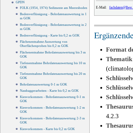
GPDN
E-Mail:
fachdaten@lbeg.
FOLK (1954, 1974) Sedimente am Meeresboden
Bodenverflüssigung - Bohrdatenauswertung in 1
m GOK
Bodenverflüssigung - Bohrdatenauswertung in 2
m GOK
Ergänzende
Bodenverflüssigung - Karte bis 0,2 m GOK
Flächenentnahme Auswertung von
Oberflächenproben bis 0,2 m GOK
Format d
Flächenentnahme Bohrdatenauswertung bis 3 m
GOK
Thematik
Tiefenentnahme Bohrdatenauswertung bis 10 m
(climatol
GOK
Tiefenentnahme Bohrdatenauswertung bis 20 m
Schlüssel
GOK
Bohrdatenauswertung 0-1 m GOK
Schlüsse
Nassbaggerarbeiten - Karte bis 0,2 m GOK
Schlüsse
Kiesvorkommen - Bohrdatenauswertung 0-1 m
GOK
Thesauru
Kiesvorkommen - Bohrdatenauswertung 1-2 m
GOK
4.2.3
Kiesvorkommen - Bohrdatenauswertung 2-3 m
GOK
Thesauru
Kiesvorkommen - Karte bis 0,2 m GOK