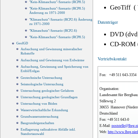
"Kein-Klimaschutz"-Szenario (RCP8.5)
GeoTiff (
"Kein-Klimaschutz"-Szenario (RCP8.5)
Änderung zu 1971-2000
"Klimaschutz"-Szenario (RCP2.6) Änderung
Datenträger
zu 1971-2000
"Klimaschutz"-Szenario (RCP2.6)
DVD (dvd
"Kein-Klimaschutz"-Szenario (RCP8.5)
CD-ROM 
GeolGD
Aufsuchung und Gewinnung mineralischer
Rohstoffe
Vertriebskontakt
Aufsuchung und Gewinnung von Erdwärme
Aufsuchung, Gewinnung und Speicherung von
Erdöl/Erdgas
Fon:
+49 511 643-3354
Geotechnische Untersuchung
Seismologische Untersuchung
Organisation:
Untersuchung geologischer Gefahren
Landesamt für Bergbau,
Untersuchung geologischer Grundlagen
Stilleweg 2
Untersuchung von Böden
30655
Hannover (Nieder
Wasserwirtschaftliche Erkundung
Deutschland
Grundwasseruntersuchung
Fon:
+49 511 643-0
Baugrundeigenschaften
E-Mail:
poststelle@lbeg.n
Endlagerung radioaktiver Abfälle inkl.
Web:
http://www.lbeg.nie
Standortauswahl