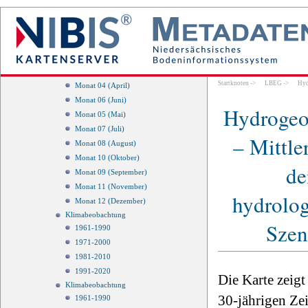
Monat 11 (November)
Monat 12 (Dezember)
Monat 01 (Januar)
Monat 02 (Februar)
Monat 03 (März)
Startknoten
->
LBEG
->
Hyd
Monat 04 (April)
Monat 06 (Juni)
Hydrogeol
Monat 05 (Mai)
Monat 07 (Juli)
– Mittle
Monat 08 (August)
Monat 10 (Oktober)
de
Monat 09 (September)
Monat 11 (November)
hydrolo
Monat 12 (Dezember)
Klimabeobachtung
Szen
1961-1990
1971-2000
1981-2010
1991-2020
Die Karte zeigt
Klimabeobachtung
30-jährigen Ze
1961-1990