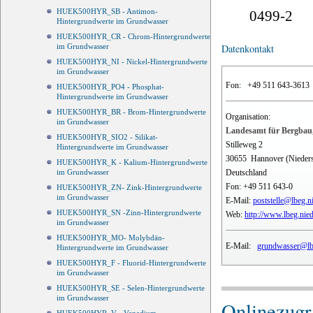
HUEK500HYR_SB - Antimon-
0499-2
Hintergrundwerte im Grundwasser
HUEK500HYR_CR - Chrom-Hintergrundwerte
im Grundwasser
Datenkontakt
HUEK500HYR_NI - Nickel-Hintergrundwerte
im Grundwasser
Fon:
+49 511 643-3613
HUEK500HYR_PO4 - Phosphat-
Hintergrundwerte im Grundwasser
HUEK500HYR_BR - Brom-Hintergrundwerte
Organisation:
im Grundwasser
Landesamt für Bergbau,
HUEK500HYR_SIO2 - Silikat-
Stilleweg 2
Hintergrundwerte im Grundwasser
30655
Hannover (Nieder
HUEK500HYR_K - Kalium-Hintergrundwerte
Deutschland
im Grundwasser
Fon:
+49 511 643-0
HUEK500HYR_ZN- Zink-Hintergrundwerte
im Grundwasser
E-Mail:
poststelle@lbeg.n
HUEK500HYR_SN -Zinn-Hintergrundwerte
Web:
http://www.lbeg.nie
im Grundwasser
HUEK500HYR_MO- Molybdän-
E-Mail:
grundwasser@lbe
Hintergrundwerte im Grundwasser
HUEK500HYR_F - Fluorid-Hintergrundwerte
im Grundwasser
HUEK500HYR_SE - Selen-Hintergrundwerte
im Grundwasser
Onlinezugri