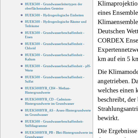
Klimaprojektio
HUEK500 - Grundwasserleitertypen der
oberflächennahen Gesteine
eines Ensemble
HUEK500 - Hydrogeologische Einheiten
Klimaensemble 
HUEK500 - Hydrogeologische Räume und
Teilräume
Deutschen Wett
HUEK500 - Grundwasserbeschaffenheit -
Eisen
CORDEX Ensemb
HUEK500 - Grundwasserbeschaffenheit -
Expertennetzwe
Chlorid
HUEK500 - Grundwasserbeschaffenheit -
km auf ein 5 km
Kalium
HUEK500 - Grundwasserbeschaffenheit - pH-
Die Klimamodel
Werte
HUEK500 - Grundwasserbeschaffenheit -
angetrieben. Da
Sulfat
HUEK500HYR_CH4 - Methan-
welches einen 
Hintergrundwerte
beschreibt, der
HUEK500HYR_CD - Cadmium-
Hintergrundwerte im Grundwasser
Strahlungsantr
HUEK500HYR_AS - Arsen-Hintergrundwerte
im Grundwasser
bewirkt.
HUEK500 - Grundwasserbeschaffenheit-
Stiffdiagramme
Die Ergebnisse
HUEK500HYR_PB - Blei-Hintergrundwerte im
Grundwasser