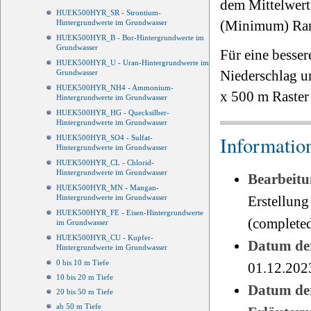
dem Mittelwert
HUEK500HYR_SR - Strontium-
(Minimum) Ran
Hintergrundwerte im Grundwasser
HUEK500HYR_B - Bor-Hintergrundwerte im
Grundwasser
Für eine besse
HUEK500HYR_U - Uran-Hintergrundwerte im
Niederschlag un
Grundwasser
HUEK500HYR_NH4 - Ammonium-
x 500 m Raster
Hintergrundwerte im Grundwasser
HUEK500HYR_HG - Quecksilber-
Hintergrundwerte im Grundwasser
Informatio
HUEK500HYR_SO4 - Sulfat-
Hintergrundwerte im Grundwasser
HUEK500HYR_CL - Chlorid-
Hintergrundwerte im Grundwasser
Bearbeitu
HUEK500HYR_MN - Mangan-
Hintergrundwerte im Grundwasser
Erstellung
HUEK500HYR_FE - Eisen-Hintergrundwerte
(completed
im Grundwasser
HUEK500HYR_CU - Kupfer-
Datum der
Hintergrundwerte im Grundwasser
0 bis 10 m Tiefe
01.12.202
10 bis 20 m Tiefe
Datum der
20 bis 50 m Tiefe
ab 50 m Tiefe