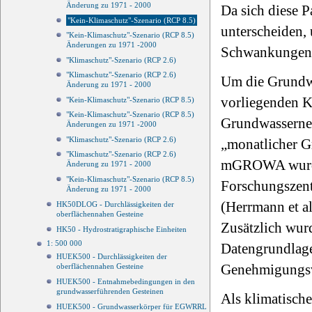
Änderung zu 1971 - 2000
Da sich diese 
"Kein-Klimaschutz"-Szenario (RCP 8.5)
unterscheiden,
"Kein-Klimaschutz"-Szenario (RCP 8.5)
Änderungen zu 1971 -2000
Schwankungen
"Klimaschutz"-Szenario (RCP 2.6)
"Klimaschutz"-Szenario (RCP 2.6)
Um die Grundwa
Änderung zu 1971 - 2000
vorliegenden Ka
"Kein-Klimaschutz"-Szenario (RCP 8.5)
"Kein-Klimaschutz"-Szenario (RCP 8.5)
Grundwasserne
Änderungen zu 1971 -2000
"Klimaschutz"-Szenario (RCP 2.6)
„monatlicher G
"Klimaschutz"-Szenario (RCP 2.6)
mGROWA wurde 
Änderung zu 1971 - 2000
"Kein-Klimaschutz"-Szenario (RCP 8.5)
Forschungszen
Änderung zu 1971 - 2000
(Herrmann et al
HK50DLOG - Durchlässigkeiten der
oberflächennahen Gesteine
Zusätzlich wur
HK50 - Hydrostratigraphische Einheiten
1: 500 000
Datengrundlage
HUEK500 - Durchlässigkeiten der
Genehmigungsve
oberflächennahen Gesteine
HUEK500 - Entnahmebedingungen in den
grundwasserführenden Gesteinen
Als klimatisch
HUEK500 - Grundwasserkörper für EGWRRL