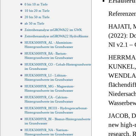
Erläuteru
0 bis 10 m Tiefe
10 bis 20 m Tiefe
Referenze
20 bis 50 m Tiefe
ab 50 m Tiefe
HAJATI, 
Zeitreihenanalyse mGROWA22 im GWK
(2022): D
Zeitreihenanalyse mGROWA22 HydroRäume
HUEK500HYR_AL - Aluminium-
NI v2.1 – 
Hintergrundwerte im Grundwasser
HUEK500HYR_BA - Barium-
HERRMANN,
Hintergrundwerte im Grundwasser
HUEK500HYR_CO - Cobalt-Hintergrundwerte
KUNKEL, 
im Grundwasser
WENDLAND,
HUEK500HYR_LI - Lithium-
Hintergrundwerte im Grundwasser
flächendif
HUEK500HYR_MG - Magnesium-
Hintergrundwerte im Grundwasser
Niedersac
HUEK500HYR_CA - Calcium-
Wasserbewi
Hintergrundwerte im Grundwasser
HUEK500HYR_HCO3 - Hydrogencarbonat-
Hintergrundwerte im Grundwasser
JACOB, D.
HUEK500HYR_BI - Bismut-Hintergrundwerte
new high-r
im Grundwasser
HUEK500HYR_NA - Natrium-
research.
Hintergrundwerte im Grundwasser