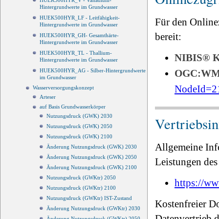
HUEK500HYR_V - Vanadium-
Hintergrundwerte im Grundwasser
HUEK500HYR_LF - Leitfähigkeit-
Für den Online
Hintergrundwerte im Grundwasser
bereit:
HUEK500HYR_GH- Gesamthärte-
Hintergrundwerte im Grundwasser
HUEK500HYR_TL - Thallium-
NIBIS®
Hintergrundwerte im Grundwasser
OGC:W
HUEK500HYR_AG - Silber-Hintergrundwerte
im Grundwasser
NodeId=2
Wasserversorgungskonzept
Arteser
auf Basis Grundwasserkörper
Nutzungsdruck (GWK) 2030
Vertriebsi
Nutzungsdruck (GWK) 2050
Nutzungsdruck (GWK) 2100
Allgemeine Inf
Änderung Nutzungsdruck (GWK) 2030
Änderung Nutzungsdruck (GWK) 2050
Leistungen des 
Änderung Nutzungsdruck (GWK) 2100
Nutzungsdruck (GWKtr) 2050
https://ww
Nutzungsdruck (GWKtr) 2100
Nutzungsdruck (GWKtr) IST-Zustand
Kostenfreier D
Änderung Nutzungsdruck (GWKtr) 2030
Datenvertrieb
Änderung Nutzungsdruck (GWKtr) 2050