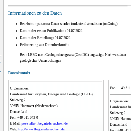
Informationen zu den Daten
Bearbeitungsstatus:
Daten werden fortlaufend aktualisiert (onGoing).
Datum der ersten Publikation:
01.07.2022
Datum der Erstellung:
01.07.2022
Erläuterung zur Datenherkunft:
Beim LBEG nach Geologiedatengesetz (GeolDG) angezeigte Nachweisdaten
n
geologischer Untersuchungen
1
Datenkontakt
2
Fon:
+49 511
Organisation:
Landesamt für Bergbau, Energie und Geologie (LBEG)
Stilleweg 2
Organisation:
30655
Hannover (Niedersachsen)
Landesamt fü
Deutschland
Stilleweg 2
Fon:
+49 511 643-0
30655
Hannov
E-Mail:
poststelle@lbeg.niedersachsen.de
Deutschland
Web:
http://www.lbeg.niedersachsen.de/
Fon:
+49 511 