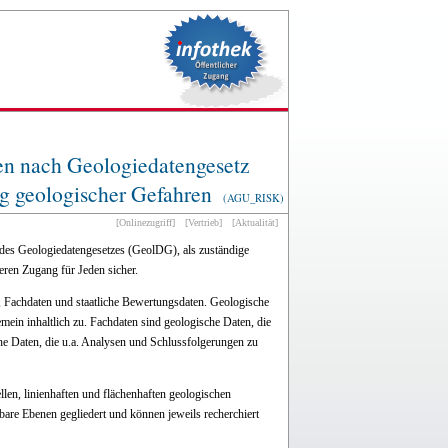
en nach Geologiedatengesetz
 geologischer Gefahren
(AGU_RISK)
[Onlinezugriff]
[Vertrieb]
[Aktualität]
des Geologiedatengesetzes (GeolDG), als zuständige
deren Zugang für Jeden sicher.
en, Fachdaten und staatliche Bewertungsdaten. Geologische
mein inhaltlich zu. Fachdaten sind geologische Daten, die
 Daten, die u.a. Analysen und Schlussfolgerungen zu
en, linienhaften und flächenhaften geologischen
re Ebenen gegliedert und können jeweils recherchiert