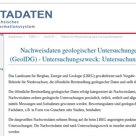
ung
Startknoten
->
LBEG
->
GeolGD
->
Öffentliche Bereitstellung nach Geologiedatengesetz
Nachweisdaten geologischer Untersuchung
(GeolDG) - Untersuchungszweck: Untersuchung
ung
Das Landesamt für Bergbau, Energie und Geologie (LBEG) gewährleistet nach Vorgabe 
Behörde für Niedersachsen, die öffentliche Bereitstellung geologischer Daten und stellt 
Die öffentliche Bereitstellung geologischer Daten erfolgt kategorisiert als Nachweisdat
Nachweisdaten ordnen geologische Untersuchungen persönlich, örtlich, zeitlich und allge
mittels Messungen und Aufnahmen gewonnen werden. Bewertungsdaten sind geologische
Fachdaten, z.B. in Form von Gutachten oder Studien, beinhalten.
Die dargestellten Nachweisdaten nehmen Bezug auf die beim LBEG angezeigten punktuell
Untersuchungen. Die Nachweisdaten sind nach Untersuchungszweck in einzelne anwählba
werden.