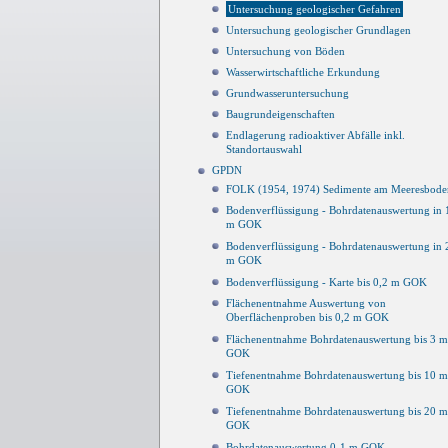
Untersuchung geologischer Gefahren
Untersuchung geologischer Grundlagen
Untersuchung von Böden
Wasserwirtschaftliche Erkundung
Grundwasseruntersuchung
Baugrundeigenschaften
Endlagerung radioaktiver Abfälle inkl.
Standortauswahl
GPDN
FOLK (1954, 1974) Sedimente am Meeresbode
Bodenverflüssigung - Bohrdatenauswertung in 
m GOK
Bodenverflüssigung - Bohrdatenauswertung in 
m GOK
Bodenverflüssigung - Karte bis 0,2 m GOK
Flächenentnahme Auswertung von
Oberflächenproben bis 0,2 m GOK
Flächenentnahme Bohrdatenauswertung bis 3 m
GOK
Tiefenentnahme Bohrdatenauswertung bis 10 m
GOK
Tiefenentnahme Bohrdatenauswertung bis 20 m
GOK
Bohrdatenauswertung 0-1 m GOK