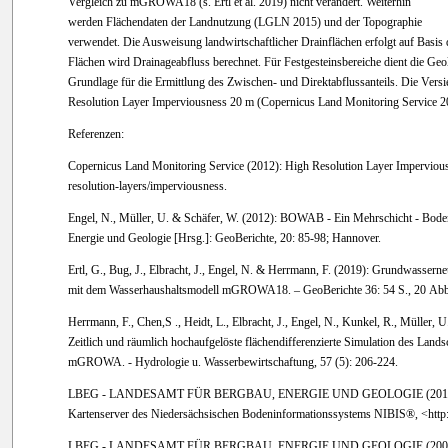
Vergleich zu mGROWA18 (s. Ertl et al. 2019) nicht verändert. Weiterhin
werden Flächendaten der Landnutzung (LGLN 2015) und der Topographie
verwendet. Die Ausweisung landwirtschaftlicher Drainflächen erfolgt auf Basi
Flächen wird Drainageabfluss berechnet. Für Festgesteinsbereiche dient die G
Grundlage für die Ermittlung des Zwischen- und Direktabflussanteils. Die Vers
Resolution Layer Imperviousness 20 m (Copernicus Land Monitoring Service 
Referenzen:
Copernicus Land Monitoring Service (2012): High Resolution Layer Imperviousn
resolution-layers/imperviousness.
Engel, N., Müller, U. & Schäfer, W. (2012): BOWAB - Ein Mehrschicht - Bode
Energie und Geologie [Hrsg.]: GeoBerichte, 20: 85-98; Hannover.
Ertl, G., Bug, J., Elbracht, J., Engel, N. & Herrmann, F. (2019): Grundwasse
mit dem Wasserhaushaltsmodell mGROWA18. – GeoBerichte 36: 54 S., 20 Abb
Herrmann, F., Chen,S ., Heidt, L., Elbracht, J., Engel, N., Kunkel, R., Müller,
Zeitlich und räumlich hochaufgelöste flächendifferenzierte Simulation des Lan
mGROWA. - Hydrologie u. Wasserbewirtschaftung, 57 (5): 206-224.
LBEG - LANDESAMT FÜR BERGBAU, ENERGIE UND GEOLOGIE (2017): BK 5
Kartenserver des Niedersächsischen Bodeninformationssystems NIBIS®, <http:/
LBEG - LANDESAMT FÜR BERGBAU, ENERGIE UND GEOLOGIE (2007): GK 