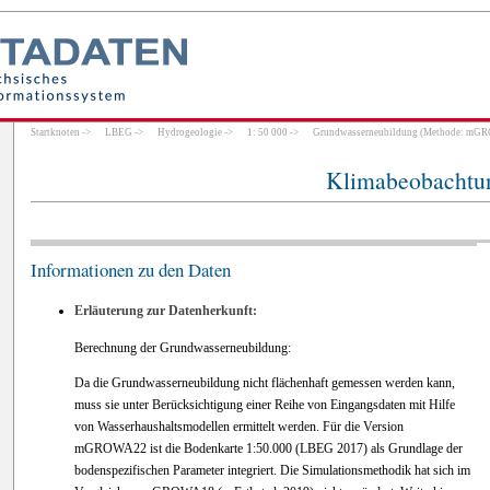
Startknoten
->
LBEG
->
Hydrogeologie
->
1: 50 000
->
Grundwasserneubildung (Methode: mG
Klimabeobachtu
Informationen zu den Daten
Erläuterung zur Datenherkunft:
Berechnung der Grundwasserneubildung:
Da die Grundwasserneubildung nicht flächenhaft gemessen werden kann,
muss sie unter Berücksichtigung einer Reihe von Eingangsdaten mit Hilfe
von Wasserhaushaltsmodellen ermittelt werden. Für die Version
mGROWA22 ist die Bodenkarte 1:50.000 (LBEG 2017) als Grundlage der
bodenspezifischen Parameter integriert. Die Simulationsmethodik hat sich im