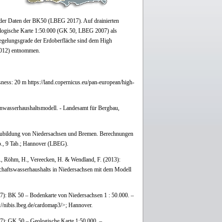
s der Daten der BK50 (LBEG 2017). Auf drainierten
eologische Karte 1:50.000 (GK 50, LBEG 2007) als
iegelungsgrade der Erdoberfläche sind dem High
2012) entnommen.
ess: 20 m https://land.copernicus.eu/pan-european/high-
nwasserhaushaltsmodell. - Landesamt für Bergbau,
rneubildung von Niedersachsen und Bremen. Berechnungen
., 9 Tab.; Hannover (LBEG).
 U., Röhm, H., Vereecken, H. & Wendland, F. (2013):
dschaftswasserhaushalts in Niedersachsen mit dem Modell
0 – Bodenkarte von Niedersachsen 1 : 50.000. –
/nibis.lbeg.de/cardomap3/>; Hannover.
50 – Geologische Karte 1:50.000. –