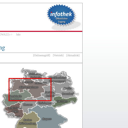
ROWA22)
->
Jahr
ng
[Onlinezugriff]
[Vertrieb]
[Aktualität]