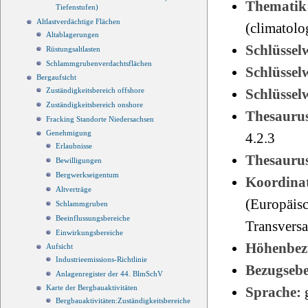
Thematik
Tiefenstufen)
Altlastverdächtige Flächen
(climatol
Altablagerungen
Schlüssel
Rüstungsaltlasten
Schlammgrubenverdachtsflächen
Schlüsse
Bergaufsicht
Zuständigkeitsbereich offshore
Schlüsse
Zuständigkeitsbereich onshore
Thesauru
Fracking Standorte Niedersachsen
Genehmigung
4.2.3
Erlaubnisse
Thesauru
Bewilligungen
Bergwerkseigentum
Koordinat
Altverträge
(Europäisc
Schlammgruben
Beeinflussungsbereiche
Transvers
Einwirkungsbereiche
Höhenbez
Aufsicht
Industrieemissions-Richtlinie
Bezugseb
Anlagenregister der 44. BlmSchV
Karte der Bergbauaktivitäten
Sprache:
Bergbauaktivitäten:Zuständigkeitsbereiche