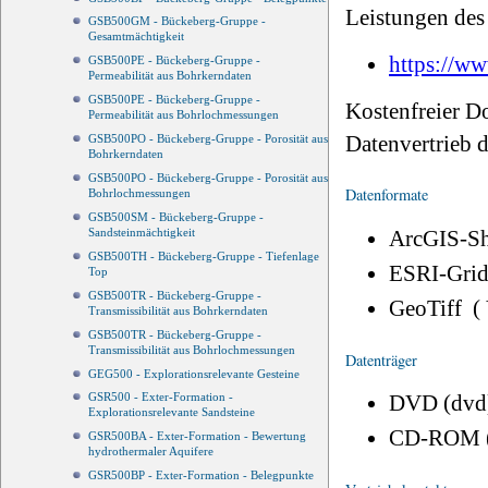
Leistungen des 
GSB500GM - Bückeberg-Gruppe -
Gesamtmächtigkeit
https://ww
GSB500PE - Bückeberg-Gruppe -
Permeabilität aus Bohrkerndaten
GSB500PE - Bückeberg-Gruppe -
Kostenfreier D
Permeabilität aus Bohrlochmessungen
Datenvertrieb
GSB500PO - Bückeberg-Gruppe - Porosität aus
Bohrkerndaten
GSB500PO - Bückeberg-Gruppe - Porosität aus
Datenformate
Bohrlochmessungen
GSB500SM - Bückeberg-Gruppe -
ArcGIS-Sh
Sandsteinmächtigkeit
GSB500TH - Bückeberg-Gruppe - Tiefenlage
ESRI-Grid
Top
GSB500TR - Bückeberg-Gruppe -
GeoTiff (
Transmissibilität aus Bohrkerndaten
GSB500TR - Bückeberg-Gruppe -
Transmissibilität aus Bohrlochmessungen
Datenträger
GEG500 - Explorationsrelevante Gesteine
DVD (dvd
GSR500 - Exter-Formation -
Explorationsrelevante Sandsteine
CD-ROM 
GSR500BA - Exter-Formation - Bewertung
hydrothermaler Aquifere
GSR500BP - Exter-Formation - Belegpunkte