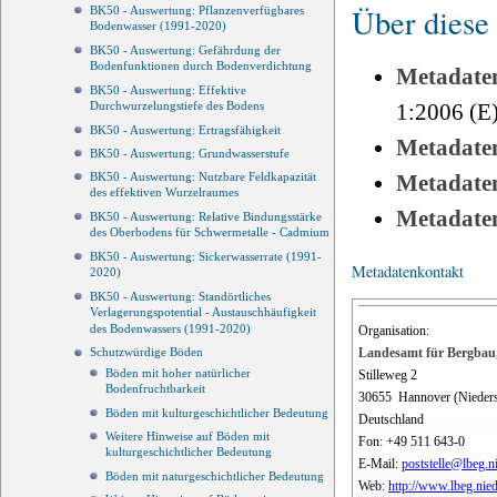
Über diese
BK50 - Auswertung: Pflanzenverfügbares
Bodenwasser (1991-2020)
BK50 - Auswertung: Gefährdung der
Bodenfunktionen durch Bodenverdichtung
Metadate
BK50 - Auswertung: Effektive
1:2006 (E
Durchwurzelungstiefe des Bodens
BK50 - Auswertung: Ertragsfähigkeit
Metadate
BK50 - Auswertung: Grundwasserstufe
Metadate
BK50 - Auswertung: Nutzbare Feldkapazität
des effektiven Wurzelraumes
Metadate
BK50 - Auswertung: Relative Bindungsstärke
des Oberbodens für Schwermetalle - Cadmium
BK50 - Auswertung: Sickerwasserrate (1991-
Metadatenkontakt
2020)
BK50 - Auswertung: Standörtliches
Verlagerungspotential - Austauschhäufigkeit
des Bodenwassers (1991-2020)
Organisation:
Landesamt für Bergbau,
Schutzwürdige Böden
Böden mit hoher natürlicher
Stilleweg 2
Bodenfruchtbarkeit
30655
Hannover (Nieder
Böden mit kulturgeschichtlicher Bedeutung
Deutschland
Weitere Hinweise auf Böden mit
Fon:
+49 511 643-0
kulturgeschichtlicher Bedeutung
E-Mail:
poststelle@lbeg.n
Böden mit naturgeschichtlicher Bedeutung
Web:
http://www.lbeg.nie