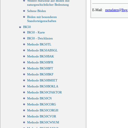
Weitere Hinweise auf Böden mit
naturgeschichtlicher Bedeutung
E-Mail:
metadaten@lbeg.
Seltene Böden
Böden mit besonderen
Standorteigenschaften
BK50
BK50 - Karte
BK50 - Deichlinien
Methode BK50TL
Methode BK50ABSGL
Methode BK50BAK
Methode BK50BFR
Methode BK50BFT
Methode BK50BKF
Methode BK50BMIET
Methode BK50BOKLA
Methode BK50CFAKTOR
Methode BK50CN
Methode BK50CORG
Methode BK50CORGH
Methode BK50CVOR
Methode BK50CWSUM