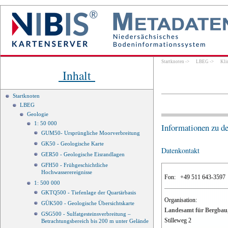
Startknoten
->
LBEG
->
Kli
Inhalt
Startknoten
LBEG
Geologie
1: 50 000
Informationen zu d
GUM50- Ursprüngliche Moorverbreitung
GK50 - Geologische Karte
Datenkontakt
GER50 - Geologische Eisrandlagen
GFH50 - Frühgeschichtliche
Hochwasserereignisse
Fon:
+49 511 643-3597
1: 500 000
GKTQ500 - Tiefenlage der Quartärbasis
Organisation:
GÜK500 - Geologische Übersichtskarte
Landesamt für Bergbau,
GSG500 - Sulfatgesteinsverbreitung –
Stilleweg 2
Betrachtungsbereich bis 200 m unter Gelände