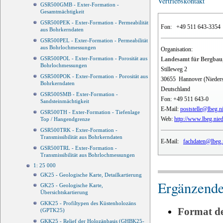
Vertriebskontakt
GSR500GMB - Exter-Formation -
Gesamtmächtigkeit
GSR500PEK - Exter-Formation - Permeabilität
Fon:
+49 511 643-3354
aus Bohrkerndaten
GSR500PEL - Exter-Formation - Permeabilität
aus Bohrlochmessungen
Organisation:
GSR500POL - Exter-Formation - Porosität aus
Landesamt für Bergbau,
Bohrlochmessungen
Stilleweg 2
GSR500POK - Exter-Formation - Porosität aus
30655
Hannover (Nieder
Bohrkerndaten
Deutschland
GSR500SMB - Exter-Formation -
Fon:
+49 511 643-0
Sandsteinmächtigkeit
E-Mail:
poststelle@lbeg.n
GSR500TH - Exter-Formation - Tiefenlage
Web:
http://www.lbeg.nie
Top / Hangendgrenze
GSR500TRK - Exter-Formation -
Transmissibilität aus Bohrkerndaten
E-Mail:
fachdaten@lbeg.
GSR500TRL - Exter-Formation -
Transmissibilität aus Bohrlochmessungen
1: 25 000
GK25 - Geologische Karte, Detailkartierung
Ergänzende
GK25 - Geologische Karte,
Übersichtskartierung
GKK25 - Profiltypen des Küstenholozäns
Format d
(GPTK25)
GKK25 - Relief der Holozänbasis (GHBK25-