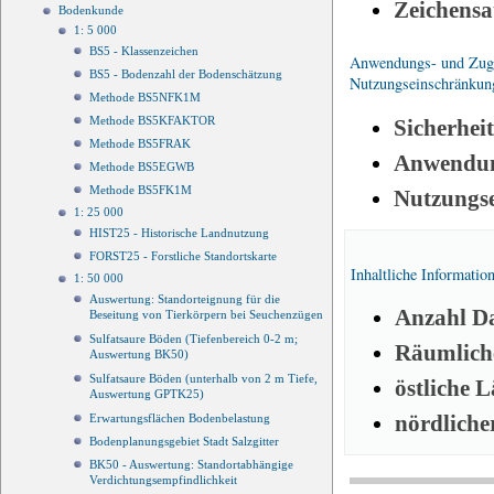
Zeichensa
Bodenkunde
1: 5 000
BS5 - Klassenzeichen
Anwendungs- und Zugri
BS5 - Bodenzahl der Bodenschätzung
Nutzungseinschränkun
Methode BS5NFK1M
Methode BS5KFAKTOR
Sicherhei
Methode BS5FRAK
Anwendun
Methode BS5EGWB
Methode BS5FK1M
Nutzungs
1: 25 000
HIST25 - Historische Landnutzung
FORST25 - Forstliche Standortskarte
Inhaltliche Informatio
1: 50 000
Auswertung: Standorteignung für die
Anzahl Da
Beseitung von Tierkörpern bei Seuchenzügen
Sulfatsaure Böden (Tiefenbereich 0-2 m;
Räumliche
Auswertung BK50)
Sulfatsaure Böden (unterhalb von 2 m Tiefe,
östliche 
Auswertung GPTK25)
nördliche
Erwartungsflächen Bodenbelastung
Bodenplanungsgebiet Stadt Salzgitter
BK50 - Auswertung: Standortabhängige
Verdichtungsempfindlichkeit