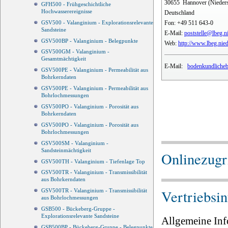
30655
Hannover (Nieder
GFH500 - Frühgeschichtliche
Hochwasserereignisse
Deutschland
Fon:
+49 511 643-0
GSV500 - Valanginium - Explorationsrelevante
Sandsteine
E-Mail:
poststelle@lbeg.n
GSV500BP - Valanginium - Belegpunkte
Web:
http://www.lbeg.nie
GSV500GM - Valanginium -
Gesamtmächtigkeit
E-Mail:
bodenkundlicheb
GSV500PE - Valanginium - Permeabilität aus
Bohrkerndaten
GSV500PE - Valanginium - Permeabilität aus
Bohrlochmessungen
GSV500PO - Valanginium - Porosität aus
Bohrkerndaten
GSV500PO - Valanginium - Porosität aus
Bohrlochmessungen
GSV500SM - Valanginium -
Sandsteinmächtigkeit
Onlinezugri
GSV500TH - Valanginium - Tiefenlage Top
GSV500TR - Valanginium - Transmissibilität
aus Bohrkerndaten
Vertriebsi
GSV500TR - Valanginium - Transmissibilität
aus Bohrlochmessungen
GSB500 - Bückeberg-Gruppe -
Explorationsrelevante Sandsteine
Allgemeine Inf
GSB500BP - Bückeberg-Gruppe - Belegpunkte