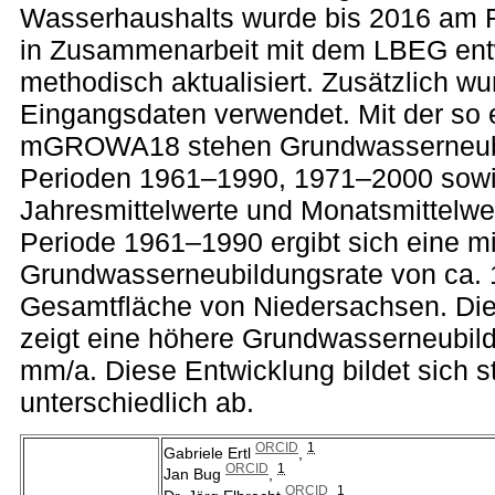
Wasserhaushalts wurde bis 2016 am 
in Zusammenarbeit mit dem LBEG ent
methodisch aktualisiert. Zusätzlich w
Eingangsdaten verwendet. Mit der so
mGROWA18 stehen Grundwasserneubil
Perioden 1961–1990, 1971–2000 sowi
Jahresmittelwerte und Monatsmittelwer
Periode 1961–1990 ergibt sich eine mit
Grundwasserneubildungsrate von ca. 
Gesamtfläche von Niedersachsen. Di
zeigt eine höhere Grundwasserneubild
mm/a. Diese Entwicklung bildet sich s
unterschiedlich ab.
ORCID
1
Gabriele Ertl
,
ORCID
1
Jan Bug
,
ORCID
1