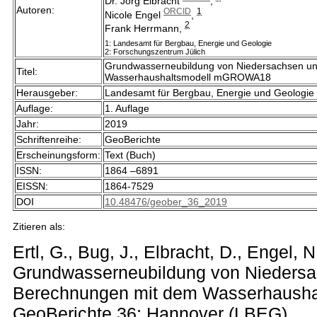
Dr. Jörg Elbracht
,
Autoren
:
ORCID
1
Nicole Engel
,
2
Frank Herrmann,
1: Landesamt für Bergbau, Energie und Geologie
2: Forschungszentrum Jülich
Grundwasserneubildung von Niedersachsen u
Titel:
Wasserhaushaltsmodell mGROWA18
Herausgeber:
Landesamt für Bergbau, Energie und Geologie
Auflage:
1. Auflage
Jahr:
2019
Schriftenreihe:
GeoBerichte
Erscheinungsform:
Text (Buch)
ISSN:
1864 –6891
EISSN:
1864-7529
DOI
10.48476/geober_36_2019
Zitieren als:
Ertl, G., Bug, J., Elbracht, D., Engel, 
Grundwasserneubildung von Nieders
Berechnungen mit dem Wasserhaush
GeoBerichte 36; Hannover (LBEG).