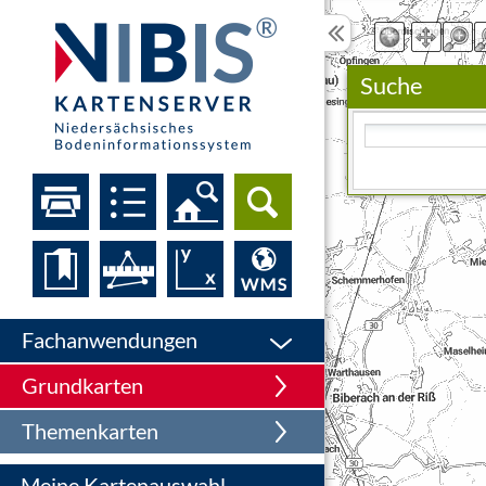
Suche
Bitte geben Sie eine
Fachanwendungen
Grundkarten
Themenkarten
Meine Kartenauswahl