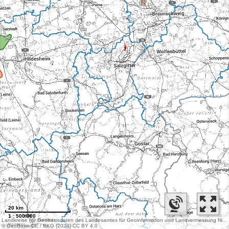
20 km
1 : 500.000
Landkreise (@ Geobasisdaten des Landesamtes für Geoinformation und Landvermessung Niedersachsen), Landkreise (@ Landesamt für Vermessung und Geoinformation Schleswig-Holstein (LVermGeoSH))
© GeoBasis-DE / BKG (2024) CC BY 4.0